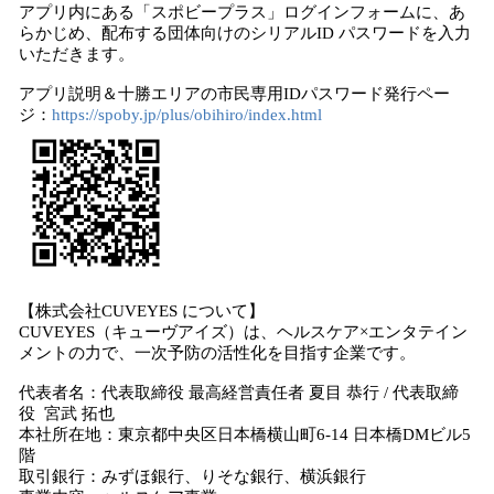
アプリ内にある「スポビープラス」ログインフォームに、あ
らかじめ、配布する団体向けのシリアルID パスワードを入力
いただきます。
アプリ説明＆十勝エリアの市民専用IDパスワード発行ペー
ジ：
https://spoby.jp/plus/obihiro/index.html
【株式会社CUVEYES について】
CUVEYES（キューヴアイズ）は、ヘルスケア×エンタテイン
メントの力で、一次予防の活性化を目指す企業です。
代表者名：代表取締役 最高経営責任者 夏目 恭行 / 代表取締
役 宮武 拓也
本社所在地：東京都中央区日本橋横山町6-14 日本橋DMビル5
階
取引銀行：みずほ銀行、りそな銀行、横浜銀行