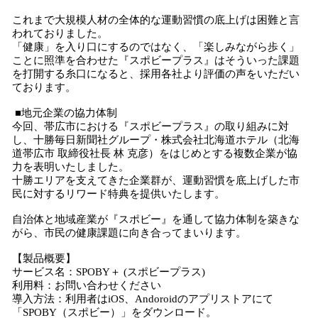
これまで大規模人材の全体的な運動習慣の底上げは困難と言
われておりました。
「健康」を入り口にするのではなく、「楽しみながら歩く」
ことに照準を合わせた『スポビープラス』はそういった課題
を打開する糸口になると、採用各社より評価の声をいただい
ております。
■地元企業の協力体制
今回、帯広市における『スポビープラス』の取り組みに対
し、十勝毎日新聞社グループ・株式会社北海道ホテル（北海
道帯広市 取締役社長 林 克彦）をはじめとする複数企業が協
力を表明いたしました。
十勝エリアを支えてきた企業群が、運動習慣を底上げした市
民に対するリワード特典を提供いたします。
自治体と地域産業が『スポビー』を通して協力体制を築きな
がら、市民の健康課題に向き合ってまいります。
【製品概要】
サービス名：SPOBY＋ (スポビープラス)
利用料：お問い合わせください
導入方法：利用者はiOS、Andoroidのアプリストアにて
「SPOBY（スポビー）」をダウンロード。