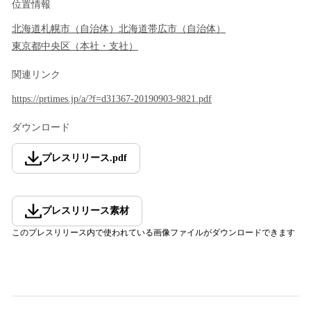
位置情報
北海道
札幌市
（
自治体
）
北海道
帯広市
（
自治体
）
東京都
中央区
（
本社・支社
）
関連リンク
https://prtimes.jp/a/?f=d31367-20190903-9821.pdf
ダウンロード
プレスリリース
.
pdf
プレスリリース素材
このプレスリリース内で使われている画像ファイルがダウンロードできます