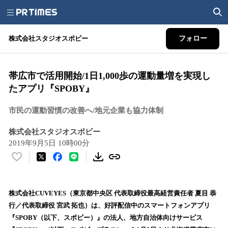
株式会社スタジオスポビー
フォロー
帯広市で活用開始/1日1,000歩の運動量増を実現し
たアプリ『SPOBY』
市民の運動習慣の改善へ/地元企業も協力体制
株式会社スタジオスポビー
2019年9月5日 10時00分
い
い
ね
！
株式会社CUVEYES（東京都中央区 代表取締役最高経営責任者 夏目 恭
数
行／代表取締役 宮武 拓也）は、好評配信中のスマートフォンアプリ
を
『SPOBY（以下、スポビー）』の法人、地方自治体向けサービス
読