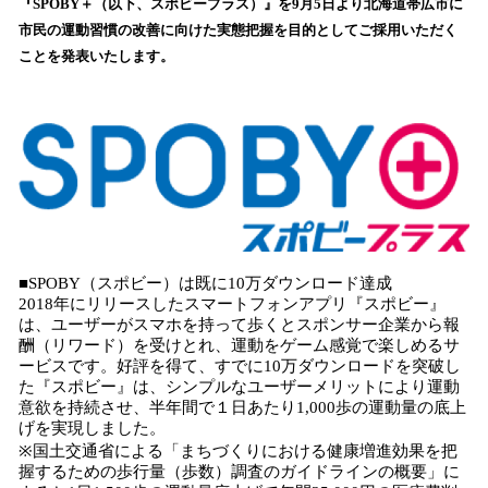
『SPOBY＋（以下、スポビープラス）』を9月5日より北海道帯広市に
み
市民の運動習慣の改善に向けた実態把握を目的としてご採用いただく
込
ことを発表いたします。
み
中
で
す
■SPOBY（スポビー）は既に10万ダウンロード達成
2018年にリリースしたスマートフォンアプリ『スポビー』
は、ユーザーがスマホを持って歩くとスポンサー企業から報
酬（リワード）を受けとれ、運動をゲーム感覚で楽しめるサ
ービスです。好評を得て、すでに10万ダウンロードを突破し
た『スポビー』は、シンプルなユーザーメリットにより運動
意欲を持続させ、半年間で１日あたり1,000歩の運動量の底上
げを実現しました。
※国土交通省による「まちづくりにおける健康増進効果を把
握するための歩行量（歩数）調査のガイドラインの概要」に