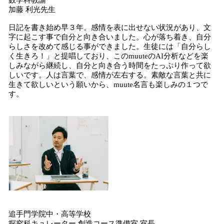
数学科教諭
加藤 利光先生
日記を書き始め早３年。感情を表に出せない状況があり、文
字に起こす事で自分と向き合いました。心が落ち着き、自分
らしさを改めて感じる事ができました。生徒には「自分らし
く生きろ！」と提唱しており、このmuuteのAI分析などを楽
しみながら継続し、自分と向き合う時間をたっぷり作って欲
しいです。人は言葉で、感情が左右する。素敵な言葉と共に
生きて欲しいという願いから、muute名言も楽しみの１つで
す。
追手門学院中・高等学校
探究科キュレーター 創造コース準備室 室長