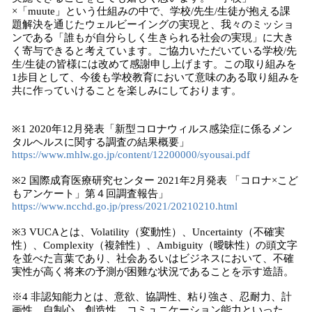
×「muute」という仕組みの中で、学校/先生/生徒が抱える課
題解決を通じたウェルビーイングの実現と、我々のミッショ
ンである「誰もが自分らしく生きられる社会の実現」に大き
く寄与できると考えています。ご協力いただいている学校/先
生/生徒の皆様には改めて感謝申し上げます。この取り組みを
1歩目として、今後も学校教育において意味のある取り組みを
共に作っていけることを楽しみにしております。
※1 2020年12月発表「新型コロナウィルス感染症に係るメン
タルヘルスに関する調査の結果概要」
https://www.mhlw.go.jp/content/12200000/syousai.pdf
※2 国際成育医療研究センター 2021年2月発表 「コロナ×こど
もアンケート」第４回調査報告」
https://www.ncchd.go.jp/press/2021/20210210.html
※3 VUCAとは、Volatility（変動性）、Uncertainty（不確実
性）、Complexity（複雑性）、Ambiguity（曖昧性）の頭文字
を並べた言葉であり、社会あるいはビジネスにおいて、不確
実性が高く将来の予測が困難な状況であることを示す造語。
※4 非認知能力とは、意欲、協調性、粘り強さ、忍耐力、計
画性、自制心、創造性、コミュニケーション能力といった、