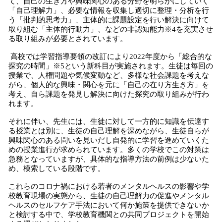
て、自己の生き方や興味関心のある分野を明らかにしていく
「自己理解力」、必要な情報を収集し適切に整理・分析を行
う「批判的思考力」、主体的に課題設定を行い解決に向けて
取り組む「主体的行動力」、などの非認知能力※4を充実させ
る取り組みが必要とされています。
高校では学習指導要領の改訂により2022年度から「総合的な
探究の時間」※5という新科目が実施されます。生徒は毎回の
授業で、人権問題や気候変動など、多様な社会課題を考えな
がら、個人的な興味・関心を元に「自己の在り方生き方」を
考え、自ら課題を発見し解決に向けた探究の取り組みが行わ
れます。
それに伴い、先生には、生徒に対して一方的に知識を伝達す
る授業とは別に、生徒の自己理解を深めながら、生徒自らが
興味関心のある問いを見いだし自発的に学習を進めていくた
めの授業進行が求められています。多くの学校でこの対策は
急務となっていますが、具体的な指導方法の前例は少ないた
め、模索している段階です。
これらのコロナ禍における若者のメンタルヘルスの影響や学
校教育現場の実態から、生徒の自己理解力の促進やメンタル
ヘルスのセルフケア手法において何か施策を提供できないか
と検討する中で、学校教育機関との共同プロジェクトを開始