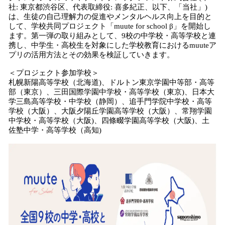
数
社: 東京都渋谷区、代表取締役: 喜多紀正、以下、「当社」)
を
は、生徒の自己理解力の促進やメンタルヘルス向上を目的と
読
して、学校共同プロジェクト「muute for school β」を開始し
み
ます。第一弾の取り組みとして、9校の中学校・高等学校と連
込
携し、中学生・高校生を対象にした学校教育におけるmuuteア
み
プリの活用方法とその効果を検証していきます。
中
＜プロジェクト参加学校＞
で
札幌新陽高等学校（北海道)、ドルトン東京学園中等部・高等
す
部（東京）、三田国際学園中学校・高等学校（東京)、日本大
学三島高等学校・中学校（静岡）、追手門学院中学校・高等
学校（大阪）、大阪夕陽丘学園高等学校（大阪）、常翔学園
中学校・高等学校（大阪)、四條畷学園高等学校（大阪)、土
佐塾中学・高等学校（高知)