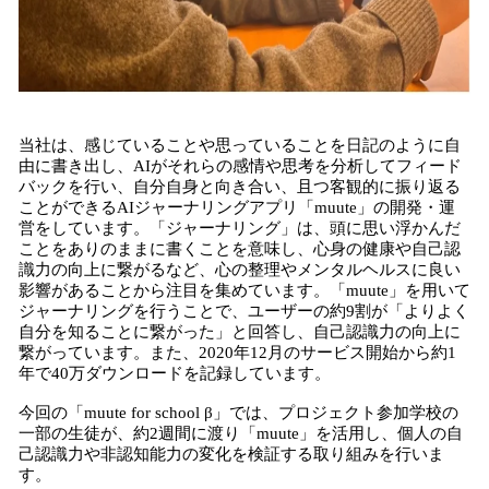
当社は、感じていることや思っていることを日記のように自
由に書き出し、AIがそれらの感情や思考を分析してフィード
バックを行い、自分自身と向き合い、且つ客観的に振り返る
ことができるAIジャーナリングアプリ「muute」の開発・運
営をしています。「ジャーナリング」は、頭に思い浮かんだ
ことをありのままに書くことを意味し、心身の健康や自己認
識力の向上に繋がるなど、心の整理やメンタルヘルスに良い
影響があることから注目を集めています。「muute」を用いて
ジャーナリングを行うことで、ユーザーの約9割が「よりよく
自分を知ることに繋がった」と回答し、自己認識力の向上に
繋がっています。また、2020年12月のサービス開始から約1
年で40万ダウンロードを記録しています。
今回の「muute for school β」では、プロジェクト参加学校の
一部の生徒が、約2週間に渡り「muute」を活用し、個人の自
己認識力や非認知能力の変化を検証する取り組みを行いま
す。