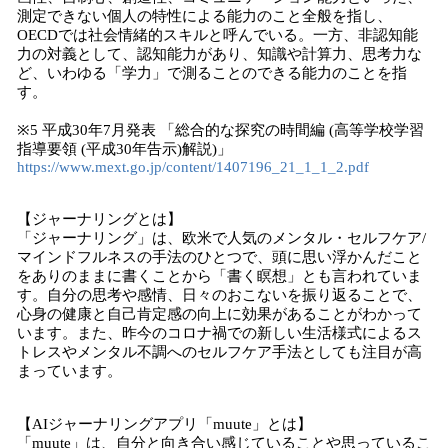
測定できない個人の特性による能力のこと全般を指し、
OECDでは社会情緒的スキルと呼んでいる。一方、非認知能
力の対義として、認知能力があり、知識や計算力、思考力な
ど、いわゆる「学力」で測ることのできる能力のことを指
す。
※5 平成30年7月発表 「総合的な探究の時間編 (高等学校学習
指導要領 (平成30年告示)解説)」
https://www.mext.go.jp/content/1407196_21_1_1_2.pdf
【ジャーナリングとは】
「ジャーナリング」は、欧米で人気のメンタル・セルフケア/
マインドフルネスの手法のひとつで、頭に思い浮かんだこと
をありのままに書くことから「書く瞑想」とも言われていま
す。自分の思考や感情、日々のおこないを振り返ることで、
心身の健康と自己肯定感の向上に効果があることがわかって
います。また、昨今のコロナ禍での新しい生活様式によるス
トレスやメンタル不調へのセルフケア手法としても注目が高
まっています。
【AIジャーナリングアプリ「muute」とは】
「muute」は、自分と向き合い感じていることや思っているこ