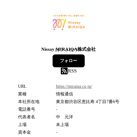
Nissay MIRAIQA株式会社
11
フォロワー
フォロー
RSS
URL
https://miraiqa.co.jp/
業種
情報通信
本社所在地
東京都渋谷区恵比寿 4丁目7番6号
電話番号
-
代表者名
中 元洋
上場
未上場
資本金
-