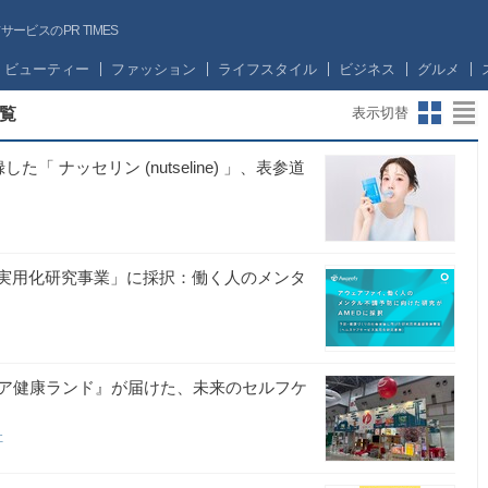
ビスのPR TIMES
ビューティー
ファッション
ライフスタイル
ビジネス
グルメ
覧
表示切替
ナッセリン (nutseline) 」、表参道
ス実用化研究事業」に採択：働く人のメンタ
ア健康ランド』が届けた、未来のセルフケ
社