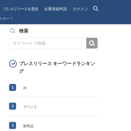
プレスリリースを受信
企業登録申請
ログイン
スポーツ
検索
検索
プレスリリース キーワードランキン
グ
1
AI
2
イベント
3
新商品