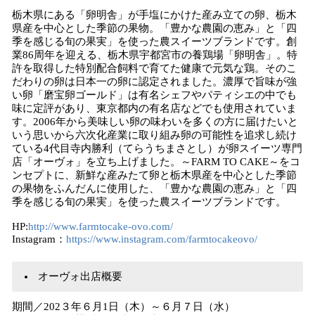
栃木県にある「卵明舎」が手塩にかけた産み立ての卵、栃木
県産を中心とした季節の果物。「豊かな農園の恵み」と「四
季を感じる旬の果実」を使った農スイーツブランドです。創
業86周年を迎える、栃木県宇都宮市の養鶏場「卵明舎」。特
許を取得した特別配合飼料で育てた健康で元気な鶏。そのこ
だわりの卵は日本一の卵に認定されました。濃厚で旨味が強
い卵「磨宝卵ゴールド」は有名シェフやパティシエの中でも
味に定評があり、東京都内の有名店などでも使用されていま
す。2006年から美味しい卵の味わいを多くの方に届けたいと
いう思いから六次化産業に取り組み卵の可能性を追求し続け
ている4代目寺内勝利（てらうちまさとし）が卵スイーツ専門
店「オーヴォ」を立ち上げました。～FARM TO CAKE～をコ
ンセプトに、新鮮な産みたて卵と栃木県産を中心とした季節
の果物をふんだんに使用した、「豊かな農園の恵み」と「四
季を感じる旬の果実」を使った農スイーツブランドです。
HP:
http://www.farmtocake-ovo.com/
Instagram：
https://www.instagram.com/farmtocakeovo/
オーヴォ出店概要
期間／202３年６月1日（木）～６月７日（水）