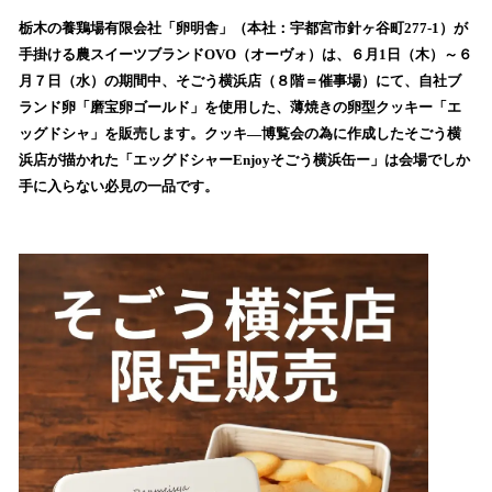
ね
！
栃木の養鶏場有限会社「卵明舎」（本社：宇都宮市針ヶ谷町277-1）が
数
手掛ける農スイーツブランドOVO（オーヴォ）は、６月1日（木）～６
を
月７日（水）の期間中、そごう横浜店（８階＝催事場）にて、自社ブ
読
ランド卵「磨宝卵ゴールド」を使用した、薄焼きの卵型クッキー「エ
み
ッグドシャ」を販売します。クッキ―博覧会の為に作成したそごう横
込
浜店が描かれた「エッグドシャーEnjoyそごう横浜缶ー」は会場でしか
み
手に入らない必見の一品です。
中
で
す