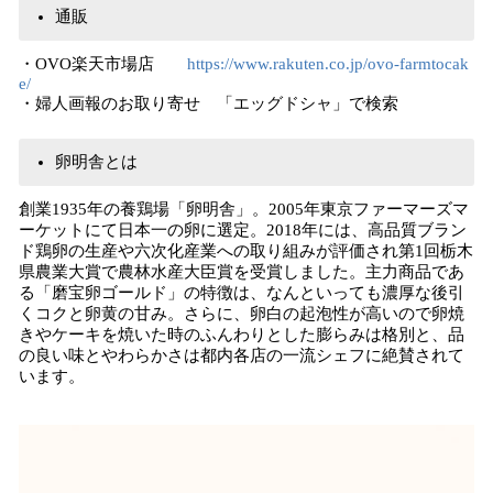
通販
・OVO楽天市場店
https://www.rakuten.co.jp/ovo-farmtocak
e/
・婦人画報のお取り寄せ 「エッグドシャ」で検索
卵明舎とは
創業1935年の養鶏場「卵明舎」。2005年東京ファーマーズマ
ーケットにて日本一の卵に選定。2018年には、高品質ブラン
ド鶏卵の生産や六次化産業への取り組みが評価され第1回栃木
県農業大賞で農林水産大臣賞を受賞しました。主力商品であ
る「磨宝卵ゴールド」の特徴は、なんといっても濃厚な後引
くコクと卵黄の甘み。さらに、卵白の起泡性が高いので卵焼
きやケーキを焼いた時のふんわりとした膨らみは格別と、品
の良い味とやわらかさは都内各店の一流シェフに絶賛されて
います。