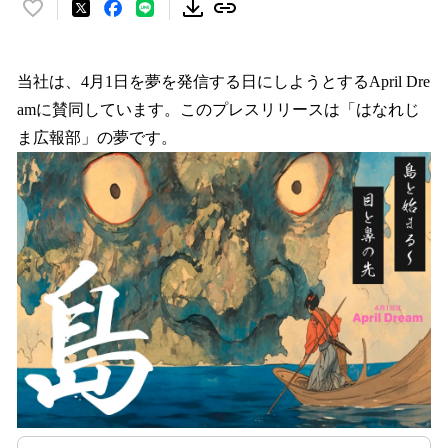
い
い
ね
！
当社は、4月1日を夢を発信する日にしようとするApril Dre
数
amに賛同しています。このプレスリリースは「はなれじ
を
ま広報部」の夢です。
読
み
込
み
中
で
す