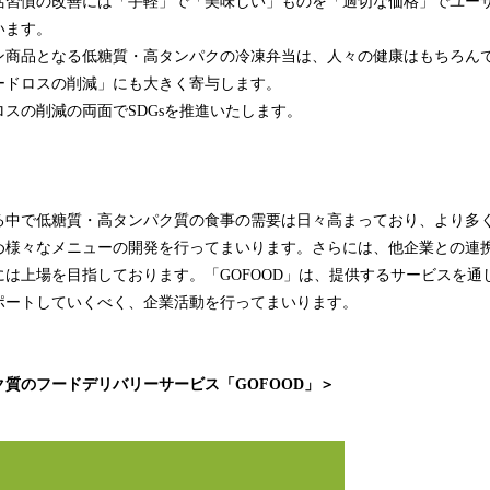
活習慣の改善には「手軽」で「美味しい」ものを「適切な価格」でユー
います。
ン商品となる低糖質・高タンパクの冷凍弁当は、人々の健康はもちろん
ードロスの削減」にも大きく寄与します。
スの削減の両面でSDGsを推進いたします。
る中で低糖質・高タンパク質の食事の需要は日々高まっており、より多
め様々なメニューの開発を行ってまいります。さらには、他企業との連
は上場を目指しております。「GOFOOD」は、提供するサービスを通
ポートしていくべく、企業活動を行ってまいります。
質のフードデリバリーサービス「GOFOOD」＞