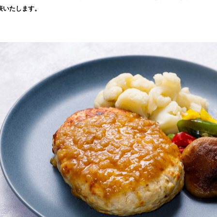
読
に発表いたします。
み
込
み
中
で
す