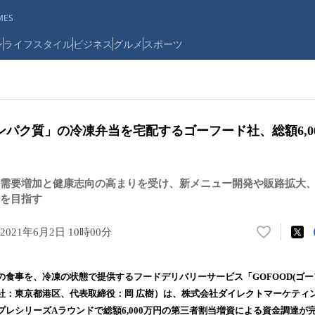
ES
ン
ライフスタイル
ビジネス
グルメ
スポーツ
パク質」の冷凍弁当を宅配するゴーフード社、総額6,0
需要増加と健康志向の高まりを受け、新メニュー開発や販路拡大
を目指す
2021年6月2日 10時00分
い
い
ね
の食事を、冷凍の状態で提供するフードデリバリーサービス「GOFOOD(ゴー
！
社：東京都港区、代表取締役：岡 広樹）は、株式会社ダイレクトマーケティ
数
プレシリーズAラウンドで総額6,000万円の第三者割当増資による資金調達が
を