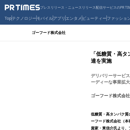
プレスリリース・ニュースリリース配信サービスのPR TIM
Top
テクノロジー
モバイル
アプリ
エンタメ
ビューティー
ファッショ
ゴーフード株式会社
「低糖質・高タン
達を実施
デリバリーサービス
ーディーな事業拡大
ゴーフード株式会社
低糖質・高タンパク質
ーフード株式会社（本
資家・東信介氏より、