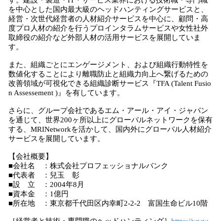
す。建設・製造・IT・サービス業界における技術職・専門職
を中心とした国内最大級のヘッドハンティングサービスと、
経営・次世代経営者の人材紹介サービスを中心に、顧問・高
度プロ人材の紹介を行うプロインタラムサービスや女性社外
取締役の紹介など外部人材の活用サービスを展開していま
す。
また、組織ごとにエンゲージメント、および組織行動特性を
数値化することにより離職防止と組織力向上へ繋げるための
改善領域が可視化できる組織診断サービス『TFA (Talent Fusio
n Assessement )』を有しています。
さらに、グループ会社であるエム・アール・アイ・ジャパン
を通じて、世界200ヶ所以上にグローバルネットワークを保有
する、MRINetworkを活かして、国内外にグローバル人材紹介
サービスを展開しています。
【会社概要】
■会社名 ：株式会社プロフェッショナルバンク
■代表者 ：兒玉 彰
■設 立 ：2004年8月
■資本金 ：1億円
■所在地 ：東京都千代田区内幸町2-2-2 富国生命ビル10階