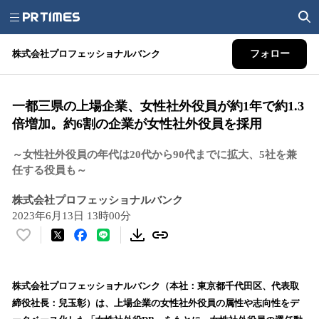
株式会社プロフェッショナルバンク
フォロー
一都三県の上場企業、女性社外役員が約1年で約1.3
倍増加。約6割の企業が女性社外役員を採用
～女性社外役員の年代は20代から90代までに拡大、5社を兼
任する役員も～
株式会社プロフェッショナルバンク
2023年6月13日 13時00分
い
い
ね
！
株式会社プロフェッショナルバンク（本社：東京都千代田区、代表取
数
締役社長：兒玉彰）は、上場企業の女性社外役員の属性や志向性をデ
を