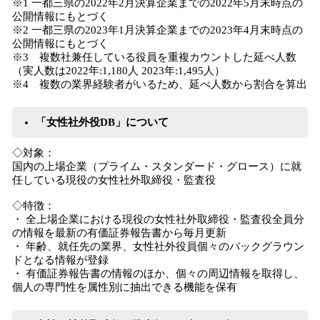
※1 一都三県の2022年2月決算企業までの2022年5月末時点の
公開情報にもとづく
※2 一都三県の2023年1月決算企業までの2023年4月末時点の
公開情報にもとづく
※3 複数社兼任している役員を重複カウントした延べ人数
（実人数は2022年:1,180人 2023年:1,495人）
※4 複数の業界経験者がいるため、延べ人数から割合を算出
「女性社外役DB」について
◇対象：
国内の上場企業（プライム・スタンダード・グロース）に就
任している現役の女性社外取締役・監査役
◇特徴：
・ 全上場企業における現役の女性社外取締役・監査役全員分
の情報を最新の有価証券報告書から毎月更新
・ 年齢、就任先の業界、女性社外役員個々のバックグラウン
ドとなる情報が登録
・ 有価証券報告書の情報のほか、個々の周辺情報を取得し、
個人の専門性を属性別に抽出できる機能を保有