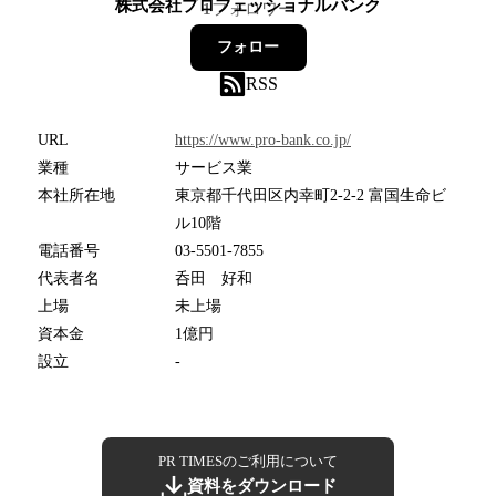
株式会社プロフェッショナルバンク
1
フォロワー
フォロー
RSS
URL
https://www.pro-bank.co.jp/
業種
サービス業
本社所在地
東京都千代田区内幸町2-2-2 富国生命ビ
ル10階
電話番号
03-5501-7855
代表者名
呑田 好和
上場
未上場
資本金
1億円
設立
-
PR TIMESのご利用について
資料をダウンロード