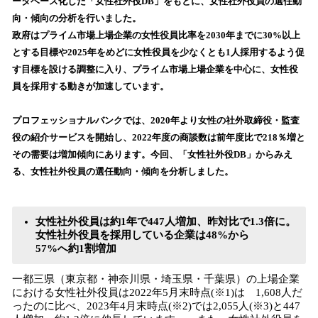
ータベース化した「女性社外役DB」をもとに、女性社外役員の選任動
読
向・傾向の分析を行いました。
み
政府はプライム市場上場企業の女性役員比率を2030年までに30%以上
込
とする目標や2025年をめどに女性役員を少なくとも1人採用するよう促
み
す目標を設ける調整に入り、プライム市場上場企業を中心に、女性役
中
で
員を採用する動きが加速しています。
す
プロフェッショナルバンクでは、2020年より女性の社外取締役・監査
役の紹介サービスを開始し、2022年度の商談数は前年度比で218％増と
その需要は増加傾向にあります。今回、「女性社外役DB」からみえ
る、女性社外役員の選任動向・傾向を分析しました。
女性社外役員は約1年で447人増加、昨対比で1.3倍に。
女性社外役員を採用している企業は48%から
57%へ約1割増加
一都三県（東京都・神奈川県・埼玉県・千葉県）の上場企業
における女性社外役員は2022年5月末時点(※1)は 1,608人だ
ったのに比べ、2023年4月末時点(※2)では2,055人(※3)と447