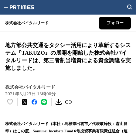
株式会社バイタルリード
フォロー
地方部公共交通をタクシー活用により革新するシス
テム『TAKUZO』の展開を開始した株式会社バイ
タルリードは、第三者割当増資による資金調達を実
施しました。
株式会社バイタルリード
2021年3月23日 13時00分
い
い
ね
！
株式会社バイタルリード（本社：島根県出雲市／代表取締役：森山昌
数
幸）はこの度、Samurai Incubate Fund 6号投資事業有限責任組合（運