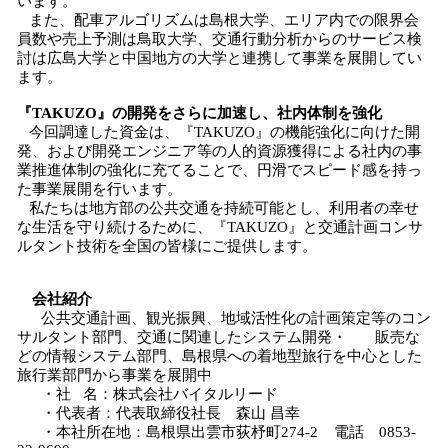
います。
また、配車アルゴリズムは島根大学、エリア内での限界会
員数や売上予測は鳥取大学、交通行動分析からのサービス検
討は広島大学と中国地方の大学と連携して事業を展開してい
ます。
『TAKUZO』の開発をさらに加速し、社内体制を強化
今回調達した資金は、『TAKUZO』の機能強化に向けた開
発、および開発エンジニア等の人的資源獲得による社内の事
業推進体制の強化に充てることで、円滑でスピード感を持っ
た事業展開を行います。
私たちは地方部の公共交通を持続可能とし、利用者の幸せ
な生活を守り続けるために、『TAKUZO』と交通計画コンサ
ルタント技術を全国の皆様にご提供します。
会社紹介
公共交通計画、観光振興、地域活性化の計画策定等のコン
サルタント部門、交通に関連したシステム開発・ 販売な
どの情報システム部門、島根県への着地型旅行を中心とした
旅行業部門から事業を展開中
・社 名：株式会社バイタルリード
・代表者：代表取締役社長 森山 昌幸
・本社所在地：島根県出雲市荻杼町274-2 電話 0853-