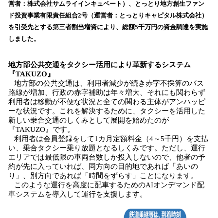
を
営者：株式会社サムライインキュベート）、とっとり地方創生ファン
読
ド投資事業有限責任組合2号（運営者：とっとりキャピタル株式会社）
み
を引受先とする第三者割当増資により、総額5千万円の資金調達を実施
込
しました。
み
中
で
地方部公共交通をタクシー活用により革新するシステム
す
『TAKUZO』
地方部の公共交通は、利用者減少が続き赤字不採算のバス
路線が増加、行政の赤字補助は年々増大、それにも関わらず
利用者は移動が不便な状況と全ての関わる主体がアンハッピ
ーな状況です。これを解決するために、タクシーを活用した
新しい乗合交通のしくみとして展開を始めたのが
『TAKUZO』です。
利用者は会員登録をして1カ月定額料金（4～5千円）を支払
い、乗合タクシー乗り放題となるしくみです。ただし、運行
エリアでは最低限の車両台数しか投入しないので、他者の予
約が先に入っていれば、同方向の目的地であれば「あいの
り」、別方向であれば「時間をずらす」ことになります。
このような運行を高度に配車するためのAIオンデマンド配
車システムを導入して運行を支援します。