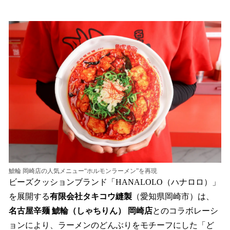
い
ね
！
数
を
読
み
込
み
中
で
す
鯱輪 岡崎店の人気メニュー“ホルモンラーメン”を再現
ビーズクッションブランド「HANALOLO（ハナロロ）」
を展開する
有限会社タキコウ縫製
（愛知県岡崎市）は、
名古屋辛麺 鯱輪（しゃちりん） 岡崎店
とのコラボレーシ
ョンにより、ラーメンのどんぶりをモチーフにした「ど