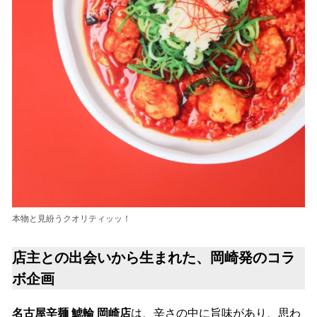
本物と見紛うクオリティッッ！
店主との出会いから生まれた、岡崎発のコラ
ボ企画
名古屋辛麺 鯱輪 岡崎店
は、辛さの中に旨味があり、思わ