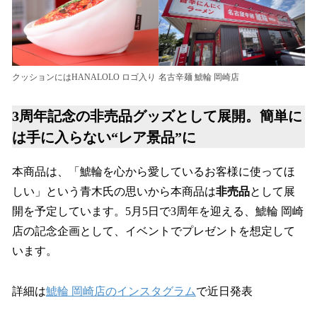
名古辛麺 鯱輪 岡崎店
クッションにはHANALOLO ロゴ入り
3周年記念の非売品グッズとして展開。簡単に
は手に入らない“レア景品”に
本商品は、「鯱輪を心から愛しているお客様に使ってほ
しい」という青木氏の思いから本商品は
非売品
として展
開を予定しています。5月5日で3周年を迎える、鯱輪 岡崎
店の記念企画として、イベントでプレゼントを想定して
います。
詳細は
鯱輪 岡崎店のインスタグラム
で近日発表