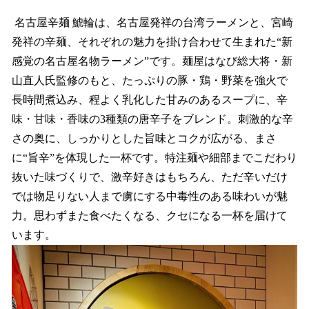
名古屋辛麺 鯱輪は、名古屋発祥の台湾ラーメンと、宮崎
発祥の辛麺、それぞれの魅力を掛け合わせて生まれた“新
感覚の名古屋名物ラーメン”です。麺屋はなび総大将・新
山直人氏監修のもと、たっぷりの豚・鶏・野菜を強火で
長時間煮込み、程よく乳化した甘みのあるスープに、辛
味・甘味・香味の3種類の唐辛子をブレンド。刺激的な辛
さの奥に、しっかりとした旨味とコクが広がる、まさ
に“旨辛”を体現した一杯です。特注麺や細部までこだわり
抜いた味づくりで、激辛好きはもちろん、ただ辛いだけ
では物足りない人まで虜にする中毒性のある味わいが魅
力。思わずまた食べたくなる、クセになる一杯を届けて
います。