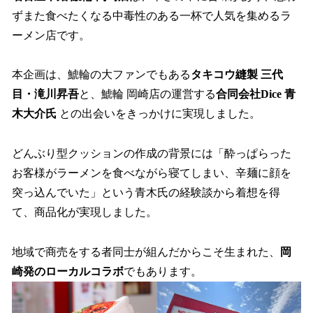
ずまた食べたくなる中毒性のある一杯で人気を集めるラ
ーメン店です。
本企画は、鯱輪の大ファンでもある
タキコウ縫製 三代
目・滝川昇吾
と、鯱輪 岡崎店の運営する
合同会社Dice 青
木大介氏
との出会いをきっかけに実現しました。
どんぶり型クッションの作成の背景には「酔っぱらった
お客様がラーメンを食べながら寝てしまい、辛麺に顔を
突っ込んでいた」という青木氏の経験談から着想を得
て、商品化が実現しました。
地域で商売をする者同士が組んだからこそ生まれた、
岡
崎発のローカルコラボ
でもあります。