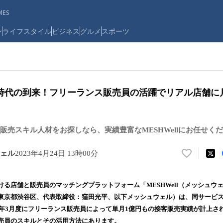
ES
ン
ライフスタイル
ビジネス
グルメ
スポーツ
時代の到来！フリーランス販売員の活躍でリアル店舗に
販売スキル人材をお探しなら、実績豊富なMESHWellにお任せく
ェル
2023年4月24日 13時00分
い
い
ね
ける店舗と販売員のマッチングプラットフォーム「MESHWell（メッシュウ
！
東京都渋谷区、代表取締役：窪田光平、以下メッシュウェル）は、同サービ
数
23年3月度にフリーランス販売員によって単月1億円もの接客販売実績が計上さ
を
読
売員のスキルとその活用方法にあります。