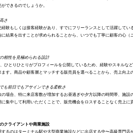
売ができるのでしょうか。
高さ
売経験もしくは接客経験があり、すでにフリーランスとして活躍してい
内に結果を出すことが求められることから、いつでも丁寧に顧客の心（
ルの相性を見極められる設計
録者は、ひとりひとりがプロフィールを公開しているため、経験やスキルな
来ます。商品や顧客層とマッチする販売員を選べることから、売上向上
間でも前日でもアサインできる柔軟さ
数の場合、特に来店客数が増加するお昼過ぎや夕方以降の時間帯、施設
期に集中して利用いただくことで、販売機会をロスすることなく売上に
中のクライアントや商業施設
用するのはターミナル駅や大型商業施設などに出店する中〜高級専門店