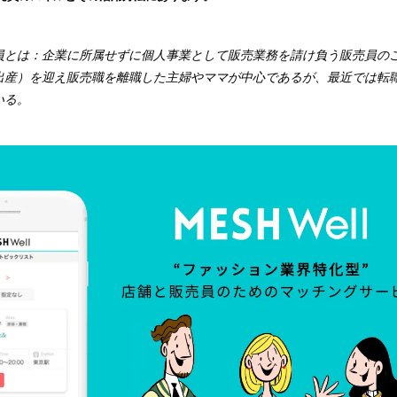
み
込
み
員とは：企業に所属せずに個人事業として販売業務を請け負う販売員の
中
出産）を迎え販売職を離職した主婦やママが中心であるが、最近では転
で
いる。
す