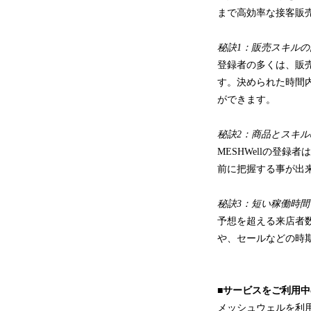
まで高効率な接客販
秘訣1：販売スキルの
登録者の多くは、販
す。決められた時間
ができます。
秘訣2：商品とスキ
MESHWellの登
前に把握する事が出
秘訣3：短い稼働時
予想を超える来店者
や、セールなどの時
■サービスをご利用
メッシュウェルを利