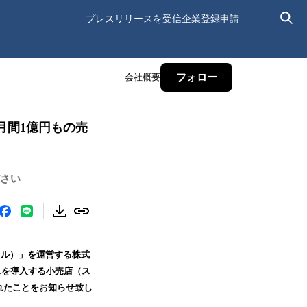
プレスリリースを受信
企業登録申請
会社概要
フォロー
月間1億円もの売
ださい
ェル）」を運営する株式
スを導入する小売店（ス
れたことをお知らせ致し