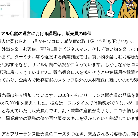
リアル店舗の運営における課題は、販売員の確保
個人に委ねられ、5月からはコロナ感染症の取り扱いも引き下げとなり、
。外出を楽しむ家族、商談に急ぐビジネスマン、そして買い物を楽しむ
います。ターミナル駅や近接する商業施設ではお買い物を楽しむお客様
を記録するなど、リアル店舗の活況が目立っています。しかしながらコ
店頭に戻ってきていません。販売機会ロスを減らそうと中途採用や派遣
っており、企業内で既存店舗のスタッフ以外の人材確保は難しいのが現
売員は年々増加しています。2018年からフリーランス販売員の登録を
が5,500名を超えました。彼らは「フルタイムでは勤務ができないが
」と考えていた元販売員らです。副・兼業の意欲が高まり、コロナ禍も
マ、異業種での勤務の傍で再び販売スキルを活かしたいと熱望していま
トアとフリーランス販売員のニーズをつなぎ、来店されるお客様のお買