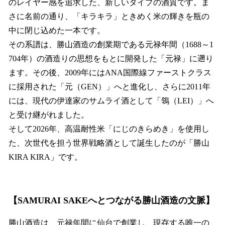
のレイヤー感を追求した、新しいタイプの酒質です。ま
さに名前の通り、「キラキラ」ときめく米の輝きを瓶の
中に閉じ込めた一本です。
その系譜は、勝山酒造の創業期である元禄年間（1688～1
704年）の酒造りの思想をもとに開発した「元禄」に遡り
ます。その後、2009年にはANA国際線ファーストクラス
に採用された「元（GEN）」へと進化し、さらに2011年
には、現代の伊達家のサムライ酒として「鴒（LEI）」へ
と受け継がれました。
そして2026年、高温耐性米「にじのきらめき」を使用し
た、次世代を担う世界戦略酒として誕生したのが「勝山
KIRA KIRA」です。
【SAMURAI SAKEへとつながる勝山酒造の文脈】
勝山酒造は、元禄年間に仙台で創業し、現存する唯一の