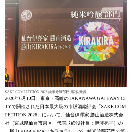
数
を
読
み
込
み
中
で
す
SAKE COMPETITION 2026 純米吟醸部門 第2位受賞
2026年6月10日、東京・高輪のTAKANAWA GATEWAY CI
TYで開催された日本最大級の市販酒鑑評会「SAKE COM
PETITION 2026」において、仙台伊澤家 勝山酒造株式会
社（宮城県仙台市泉区、代表取締役社長：伊澤亮平）の
「勝山 KIRA KIRA（キラキラ）」が、純米吟醸部門で第