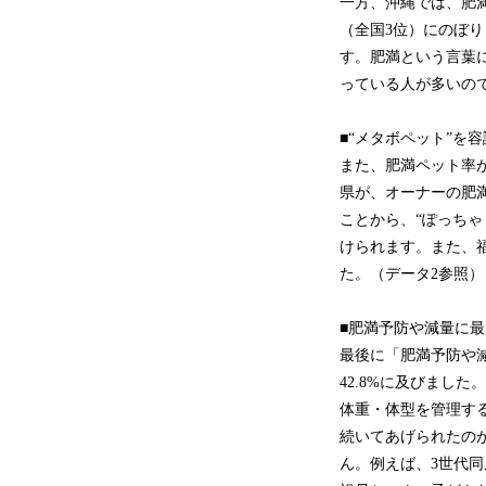
一方、沖縄では、肥満
（全国3位）にのぼ
す。肥満という言葉
っている人が多いの
■“メタボペット”を
また、肥満ペット率
県が、オーナーの肥
ことから、“ぽっち
けられます。また、
た。（データ2参照）
■肥満予防や減量に
最後に「肥満予防や
42.8%に及びまし
体重・体型を管理す
続いてあげられたのが
ん。例えば、3世代