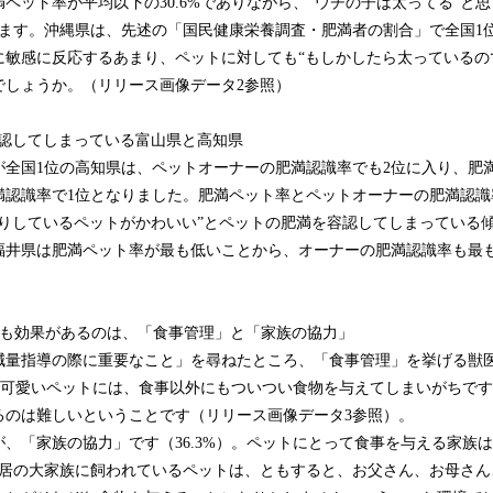
ペット率が平均以下の30.6%でありながら、“ウチの子は太ってる”と思っ
ります。沖縄県は、先述の「国民健康栄養調査・肥満者の割合」で全国1
に敏感に反応するあまり、ペットに対しても“もしかしたら太っているの
でしょうか。（リリース画像データ2参照）
容認してしまっている富山県と高知県
が全国1位の高知県は、ペットオーナーの肥満認識率でも2位に入り、肥
満認識率で1位となりました。肥満ペット率とペットオーナーの肥満認識
ゃりしているペットがかわいい”とペットの肥満を容認してしまっている
福井県は肥満ペット率が最も低いことから、オーナーの肥満認識率も最
最も効果があるのは、「食事管理」と「家族の協力」
減量指導の際に重要なこと」を尋ねたところ、「食事管理」を挙げる獣
た。可愛いペットには、食事以外にもついつい食物を与えてしまいがちで
るのは難しいということです（リリース画像データ3参照）。
、「家族の協力」です（36.3%）。ペットにとって食事を与える家族
同居の大家族に飼われているペットは、ともすると、お父さん、お母さん