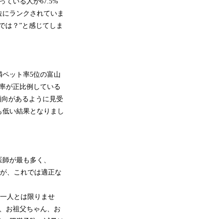
ている人が67.5%
位にランクされていま
では？”と感じてしま
満ペット率5位の富山
率が正比例している
傾向があるように見受
も低い結果となりまし
医師が最も多く、
すが、これでは適正な
は一人とは限りませ
、お祖父ちゃん、お