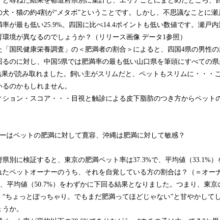
と尋ねた結果を都道府県別に集計し、エリアごとにまとめたところ、四国
の犬・猫の約4割が“メタボ”ということです。しかし、不思議なことに瀬
率が最も低い25.9%。四国に比べ14.4ポイントも低い数値です。瀬戸
育環境が異なるのでしょうか？（リリース画像 データ1参照）
た「国民健康栄養調査」の＜肥満者の割合＞によると、四国4県の男性の
回るのに対し、中国5県では肥満率の最も低い山口県を筆頭にすべての県
う結果が読み取れました。飼い主がスリムだと、ペットもスリムに・・・
いるのかもしれません。
ション・スコア・・・目視と触診による皮下脂肪のつき方からペット
ナーはペットの肥満に対して寛容、沖縄は肥満に対して敏感？
県別に検証すると、東京の肥満ペット率は37.3%で、平均値（33.1%
れたペットオーナーのうち、それを自覚している方の割合は？（＝オー
%で、平均値（50.7%）をわずかに下回る結果となりました。つまり、東
、“ちょっとぽっちゃり。でもまだ肥満ってほどじゃない”と甘やかして
ょうか。