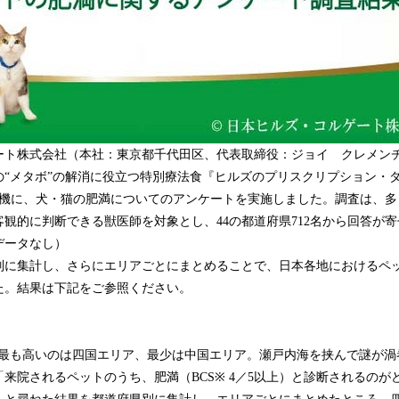
込
み
中
で
す
ート株式会社（本社：東京都千代田区、代表取締役：ジョイ クレメン
の“メタボ”の解消に役立つ特別療法食『ヒルズのプリスクリプション・
を機に、犬・猫の肥満についてのアンケートを実施しました。調査は、多
観的に判断できる獣医師を対象とし、44の都道府県712名から回答が
データなし）
に集計し、さらにエリアごとにまとめることで、日本各地におけるペ
た。結果は下記をご参照ください。
率が最も高いのは四国エリア、最少は中国エリア。瀬戸内海を挟んで謎が渦
来院されるペットのうち、肥満（BCS※ 4／5以上）と診断されるのが