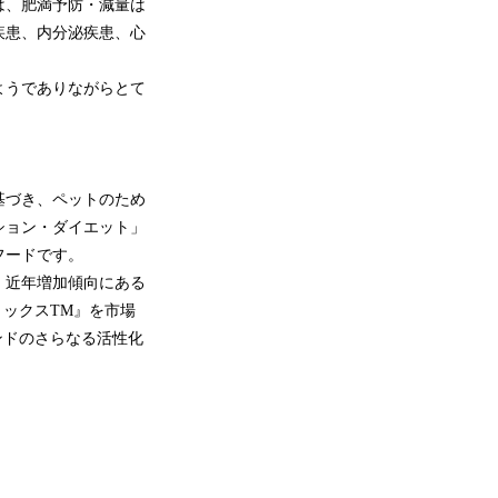
は、肥満予防・減量は
疾患、内分泌疾患、心
ようでありながらとて
基づき、ペットのため
ション・ダイエット」
フードです。
、近年増加傾向にある
ックスTM』を市場
ンドのさらなる活性化