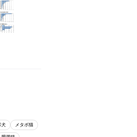
ボ犬
メタボ猫