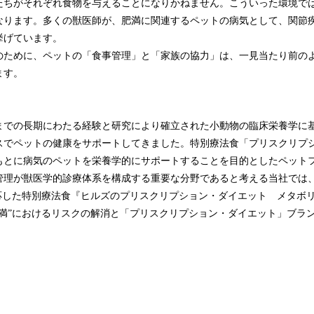
たちがそれぞれ食物を与えることになりかねません。こういった環境で
なります。多くの獣医師が、肥満に関連するペットの病気として、関節
挙げています。
のために、ペットの「食事管理」と「家族の協力」は、一見当たり前の
ます。
までの長期にわたる経験と研究により確立された小動物の臨床栄養学に
スでペットの健康をサポートしてきました。特別療法食「プリスクリプ
もとに病気のペットを栄養学的にサポートすることを目的としたペット
管理が獣医学的診療体系を構成する重要な分野であると考える当社では
対応した特別療法食『ヒルズのプリスクリプション・ダイエット メタボリ
肥満”におけるリスクの解消と「プリスクリプション・ダイエット」ブラ