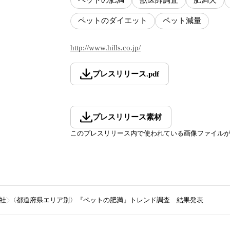
ペットの肥満
獣医師調査
肥満犬
ペットのダイエット
ペット減量
http://www.hills.co.jp/
プレスリリース
.
pdf
プレスリリース素材
このプレスリリース内で使われている画像ファイル
社
〈都道府県エリア別〉『ペットの肥満』トレンド調査 結果発表