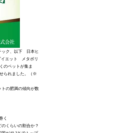
チック、以下 日本ヒ
ダイエット メタボリ
くのペットが集ま
寄せられました。（※
ットの肥満の傾向が数
巻く
どのくらいの割合か？