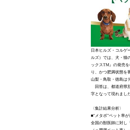
日本ヒルズ・コルゲ
ルズ）では、犬・猫
ックスTM』の発売
り、かつ肥満状態を客
山梨・鳥取・徳島は
回答は、都道府県別
字となって現れまし
〈集計結果分析〉
■“メタボ”ペット
全国の獣医師に対し「