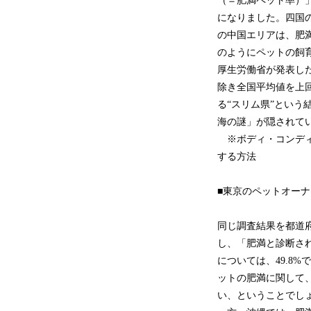
（＝肥満ペット率）」
になりました。四国
の中国エリアは、肥満
のようにペットの飼
厚生労働省が発表し
除き全国平均値を上
る“スリム県”とい
海の謎」が隠されて
※ボディ・コンディ
する方法
■東京のペットオー
同じ調査結果を都道府
し、「肥満と診断さ
については、49.8
ットの肥満に関して
い、ということでし