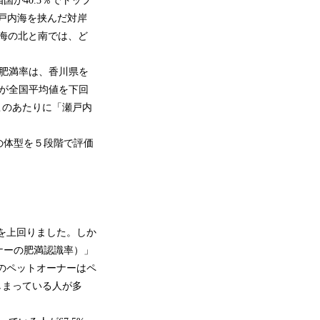
が40.3％でトップ
戸内海を挟んだ対岸
内海の北と南では、ど
肥満率は、香川県を
が全国平均値を下回
このあたりに「瀬戸内
の体型を５段階で評価
）を上回りました。しか
ナーの肥満認識率）」
京のペットオーナーはペ
しまっている人が多