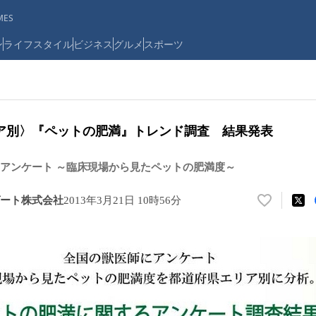
ES
ン
ライフスタイル
ビジネス
グルメ
スポーツ
ア別〉『ペットの肥満』トレンド調査 結果発表
アンケート ～臨床現場から見たペットの肥満度～
ート株式会社
2013年3月21日 10時56分
い
い
ね
！
数
を
読
み