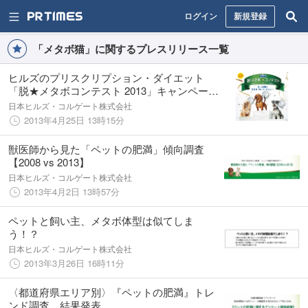
ログイン
新規登録
「メタボ猫」に関するプレスリリース一覧
ヒルズのプリスクリプション・ダイエット
「脱★メタボコンテスト 2013」キャンペーン
実施！
日本ヒルズ・コルゲート株式会社
2013年4月25日 13時15分
獣医師から見た「ペットの肥満」傾向調査
【2008 vs 2013】
日本ヒルズ・コルゲート株式会社
2013年4月2日 13時57分
ペットと飼い主、メタボ体型は似てしま
う！？
日本ヒルズ・コルゲート株式会社
2013年3月26日 16時11分
〈都道府県エリア別〉『ペットの肥満』トレ
ンド調査 結果発表