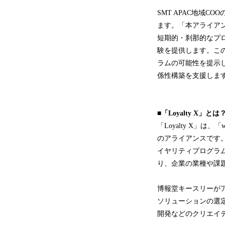
SMT APAC地域C
ます。「本アライア
短期的・刹那的なプ
験を提供します。こ
ラムの可能性を提示
係性構築を支援しま
■「Loyalty X」とは
「Loyalty X」
のアライアンスです
イヤリティプログラ
り、企業の業種や課
博報堂キースリーが
ソリューションの選
開発などのクリエイ