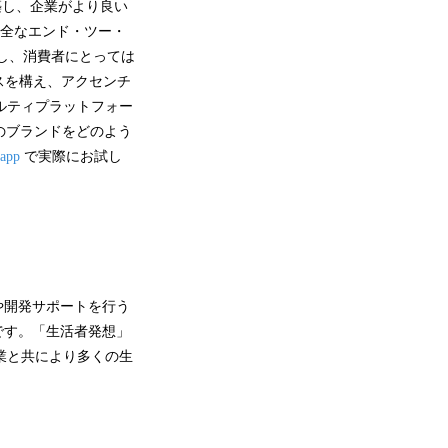
築し、企業がより良い
完全なエンド・ツー・
し、消費者にとっては
スを構え、アクセンチ
ヤルティプラットフォー
のブランドをどのよう
.app
で実際にお試し
グや開発サポートを行う
ス企業です。「生活者発想」
業と共により多くの生