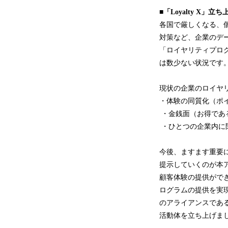
■「Loyalty X」立
各国で厳しくなる、
対策など、企業のデ
「ロイヤリティプロ
は数少ない状況です
現状の企業のロイヤ
・体験の同質化（ポ
・金銭面（お得であ
・ひとつの企業内に
今後、ますます重要
提示していくのが本
顧客体験の提供がで
ログラムの提供を実現し
のアライアンスである
活動体を立ち上げま