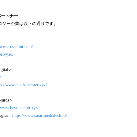
画パートナー
ノロジー企業は以下の通りです。
www.crossmint.com/
rivy.io/
ygital＞
/
ps://www.checkincaster.xyz/
ewards＞
//www.beyondclub.xyz/en
ogies：
https://www.smartmediatech.io/