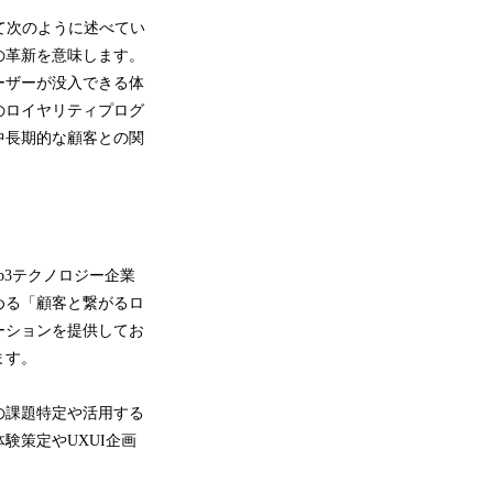
際して次のように述べてい
の革新を意味します。
ーザーが没入できる体
のロイヤリティプログ
中長期的な顧客との関
eb3テクノロジー企業
める「顧客と繋がるロ
ーションを提供してお
ます。
の課題特定や活用する
験策定やUXUI企画