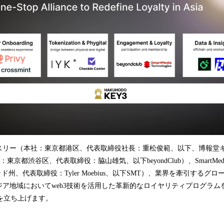
込
み
中
で
す
スリー（本社：東京都港区、代表取締役社長：重松俊範、以下、博報堂
京都渋谷区、代表取締役：脇山雄気、以下beyondClub）、SmartMedia Te
ラド州、代表取締役：Tyler Moebius、以下SMT）、業界を牽引するグロ
ジア地域においてweb3技術を活用した革新的なロイヤリティプログラム
X」を立ち上げます。