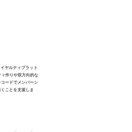
Tロイヤルティプラット
ティ作りや双方向的な
ノーコードでメンバーシ
築くことを支援しま