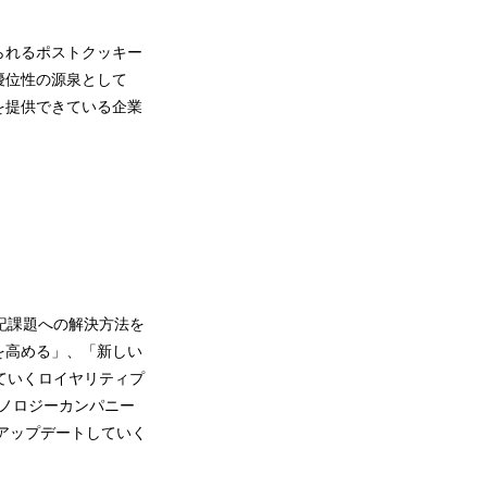
られるポストクッキー
優位性の源泉として
を提供できている企業
記課題への解決方法を
を高める」、「新しい
ていくロイヤリティプ
テクノロジーカンパニー
でアップデートしていく