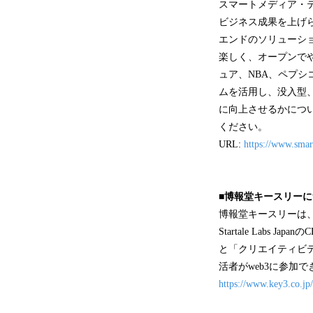
スマートメディア・テ
ビジネス成果を上げら
エンドのソリューシ
楽しく、オープンで
ュア、NBA、ペプシ
ムを活用し、没入型
に向上させるかにつ
ください。
URL:
https://www.smar
■博報堂キースリー
博報堂キースリーは、
Startale Lab
と「クリエイティビ
活者がweb3に参加
https://www.key3.co.jp/