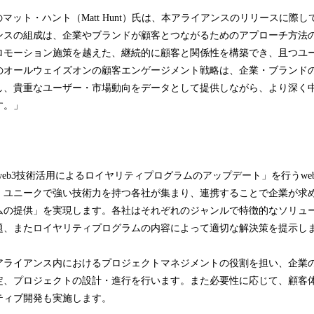
OOのマット・ハント（Matt Hunt）氏は、本アライアンスのリリースに
ンスの組成は、企業やブランドが顧客とつながるためのアプローチ方法
ロモーション施策を越えた、継続的に顧客と関係性を構築でき、且つユ
のオールウェイズオンの顧客エンゲージメント戦略は、企業・ブランド
し、貴重なユーザー・市場動向をデータとして提供しながら、より深く
す。」
？
は、「web3技術活用によるロイヤリティプログラムのアップデート」を行うw
。ユニークで強い技術力を持つ各社が集まり、連携することで企業が求
ムの提供」を実現します。各社はそれぞれのジャンルで特徴的なソリュ
題、またロイヤリティプログラムの内容によって適切な解決策を提示し
アライアンス内におけるプロジェクトマネジメントの役割を担い、企業
定、プロジェクトの設計・進行を行います。また必要性に応じて、顧客体
ティブ開発も実施します。