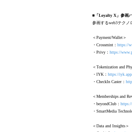
■「Loyalty X」参
参画するweb3テク
＜Payment/Wallet＞
・Crossmint：
https://
・Privy：
https://www.p
＜Tokenization and Ph
・IYK：
https://iyk.app
・CheckIn Caster：
htt
＜Memberships and R
・beyondClub：
https:
・SmartMedia Technol
＜Data and Insights＞