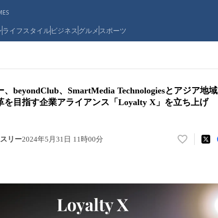
ES
ン
ライフスタイル
ビジネス
グルメ
スポーツ
eyondClub、SmartMedia Technologiesとアジ
を目指す企業アライアンス「Loyalty X」を立ち上げ
スリー
2024年5月31日 11時00分
い
い
ね
！
数
を
読
み