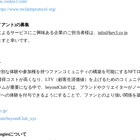
ww.cookie3.com/
ttps://www.reclaimprotocol.org/
イアント)の募集
によるサービスにご興味ある企業のご担当者様は、
info@key3.co.jp
ますと幸いです。
て
は、より特別な体験や参加権を持つファンコミュニティの構築を可能にするNF
獲得コストが高くなり、LTV（顧客生涯価値）を上げるためのコミュニ
ムが重要になる中で、beyondClubでは、ブランドやクリエイターが
有者への体験を付与できるようにすることで、ファンとのより強い関係を
b.jp/
r.com/beyondClub_xyz
ologiesについて