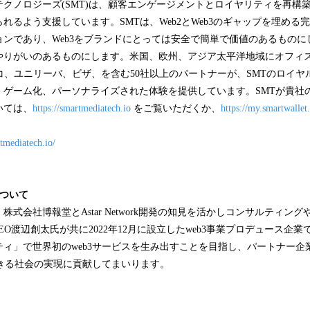
クノロジーズ(SMT)は、顧客エンゲージメントとロイヤリティを再構
れるよう支援しています。SMTは、Web2とWeb3のギャップを埋める
ョンであり、Web3をブランドにとっては安全で簡単で価値のあるものに
やりがいのあるものにします。米国、欧州、アジア太平洋地域にオフィ
コ、ユニリーバ、ビザ、を含む50社以上のパートナーが、SMTのロイ
、ゲーム化、パーソナライズされた体験を提供しています。SMTが貴社
いては、
https://smartmediatech.io
をご覧いただくか、
https://my.smartwallet
tmediatech.io/
について
株式会社博報堂とAstar Network開発の知見を活かしコンサルティン
s JapanのCEO渡辺創太氏が共に2022年12月に設立したweb3事業プロデュー
ティ」で世界初のweb3サービスを生み出すことを目指し、パートナー企
できる社会の実現に貢献してまいります。