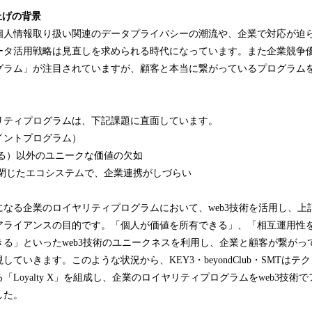
ち上げの背景
個人情報取り扱い関連のデータプライバシーの潮流や、企業で対応が迫
ータ活用戦略は見直しを求められる時代になっています。また企業競争
グラム」が注目されていますが、顧客と本当に繋がっているプログラム
。
リティプログラムは、下記課題に直面しています。
イントプログラム）
る）以外のユニークな価値の欠如
閉じたエコシステムで、企業連携がしづらい
になる企業のロイヤリティプログラムにおいて、web3技術を活用し、上
アライアンスの目的です。「個人が価値を所有できる」、「相互運用性
きる」といったweb3技術のユニークネスを利用し、企業と顧客が繋がっ
ていきます。このような状況から、KEY3・beyondClub・SMTは
「Loyalty X」を組成し、企業のロイヤリティプログラムをweb3技術
した。