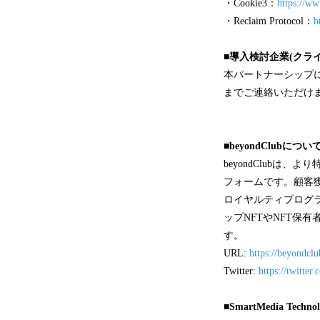
・Cookie3：
https://w
・Reclaim Protocol：
h
■導入検討企業(クラ
本パートナーシップ
までご連絡いただけ
■beyondClubについ
beyondClub
フォームです。顧客
ロイヤルティプログラ
ップNFTやNFT保
す。
URL:
https://beyondclu
Twitter:
https://twitte
■SmartMedia Techn