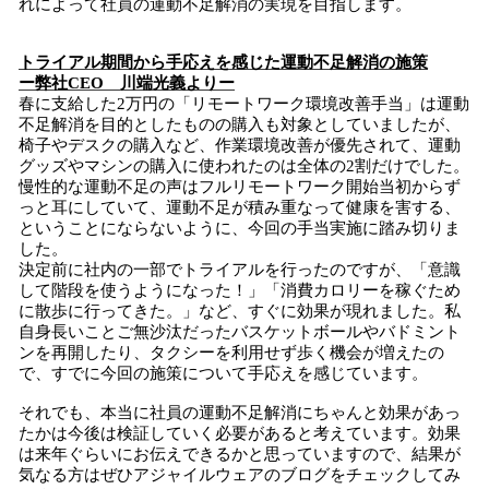
れによって社員の運動不足解消の実現を目指します。
トライアル期間から手応えを感じた運動不足解消の施策
ー弊社CEO 川端光義よりー
春に支給した2万円の「リモートワーク環境改善手当」は運動
不足解消を目的としたものの購入も対象としていましたが、
椅子やデスクの購入など、作業環境改善が優先されて、運動
グッズやマシンの購入に使われたのは全体の2割だけでした。
慢性的な運動不足の声はフルリモートワーク開始当初からず
っと耳にしていて、運動不足が積み重なって健康を害する、
ということにならないように、今回の手当実施に踏み切りま
した。
決定前に社内の一部でトライアルを行ったのですが、「意識
して階段を使うようになった！」「消費カロリーを稼ぐため
に散歩に行ってきた。」など、すぐに効果が現れました。私
自身長いことご無沙汰だったバスケットボールやバドミント
ンを再開したり、タクシーを利用せず歩く機会が増えたの
で、すでに今回の施策について手応えを感じています。
それでも、本当に社員の運動不足解消にちゃんと効果があっ
たかは今後は検証していく必要があると考えています。効果
は来年ぐらいにお伝えできるかと思っていますので、結果が
気なる方はぜひアジャイルウェアのブログをチェックしてみ