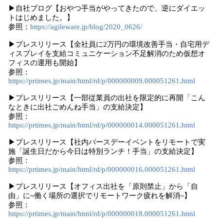
▶自社ブログ【おやつ手当がやってきたので、逆にダイエッ
トはじめました。】
参照：
https://agileware.jp/blog/2020_0626/
▶プレスリリース【全社員に2万円の環境改善手当・自宅用デ
ィスプレイを支給コミュニケーション不足解消のため仮想オ
フィスの運用も開始】
参照：
https://prtimes.jp/main/html/rd/p/000000009.000051261.html
▶プレスリリース【一部従業員の出社を限定的に再開「こん
なときに出社ごめんね手当」の支給決定】
参照：
https://prtimes.jp/main/html/rd/p/000000014.000051261.html
▶プレスリリース【社内バースデーイベントをリモートで実
施「誕生日だから今日は特別ランチ！手当」の支給決定】
参照：
https://prtimes.jp/main/html/rd/p/000000016.000051261.html
▶プレスリリース【オフィス出社を「原則禁止」から「自
由」に~働く場所の選択でリモートワーク疲れを解消~】
参照：
https://prtimes.jp/main/html/rd/p/000000018.000051261.html