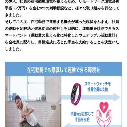
の導入、社員の在宅勤務環境を整えるため、リモートワーク環境改善
読
手当（2万円）を含む9つの補助新設など、様々な取り組みを行なって
み
きました。
込
そしてこの度、在宅勤務で運動する機会が減った現状をふまえ、社員
み
の運動不足解消と健康促進の後押しを目的に、運動量を計測できるス
中
で
マートバンド（運動量の見える化に特化したウェアラブル活動量計）
す
を全社員に配布し、目標達成に応じた手当を支給することを決定いた
しました。