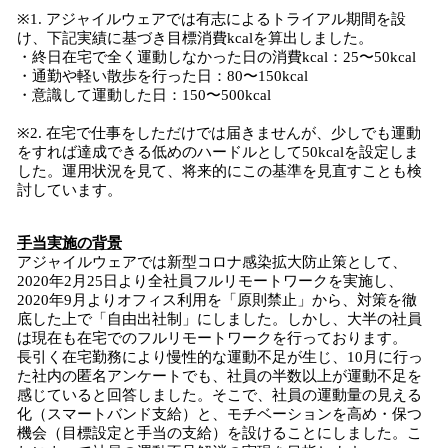
※1. アジャイルウェアでは有志によるトライアル期間を設
け、下記実績に基づき目標消費kcalを算出しました。
・終日在宅で全く運動しなかった日の消費kcal：25〜50kcal
・通勤や軽い散歩を行った日：80〜150kcal
・意識して運動した日：150〜500kcal
※2. 在宅で仕事をしただけでは届きませんが、少しでも運動
をすれば達成できる低めのハードルとして50kcalを設定しま
した。運用状況を見て、将来的にこの基準を見直すことも検
討しています。
手当実施の背景
アジャイルウェアでは新型コロナ感染拡大防止策として、
2020年2月25日より全社員フルリモートワークを実施し、
2020年9月よりオフィス利用を「原則禁止」から、対策を徹
底した上で「自由出社制」にしました。しかし、大半の社員
は現在も在宅でのフルリモートワークを行っております。
長引く在宅勤務により慢性的な運動不足が生じ、10月に行っ
た社内の匿名アンケートでも、社員の半数以上が運動不足を
感じていると回答しました。そこで、社員の運動量の見える
化（スマートバンド支給）と、モチベーションを高め・保つ
機会（目標設定と手当の支給）を設けることにしました。こ