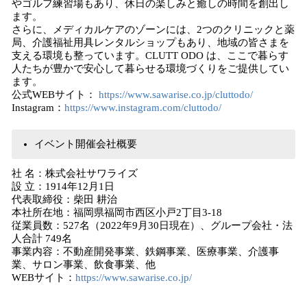
やゴルフ練習場もあり、休日の楽しみと癒しの時間を創出し
ます。
さらに、メディカルケアのゾーンには、2つのクリニックと薬
局、介護福祉用具レンタルショップもあり、地域の皆さまを
支える環境も整っています。CLUTT ODO は、ここで暮らす
人たちが豊かで安心して暮らせる環境づくりをご提供してい
ます。
公式WEBサイト：
https://www.sawarise.co.jp/cluttodo/
Instagram：
https://www.instagram.com/cluttodo/
イベント開催会社概要
社 名：株式会社サワライズ
設 立：1914年12月1日
代表取締役：柴田 耕治
本社所在地：福岡県福岡市西区小戸2丁目3-18
従業員数：527名（2022年9月30日現在）、グループ会社・法
人合計 749名
事業内容：不動産開発事業、鉄鋼事業、医療事業、介護事
業、サロン事業、飲食事業、他
WEBサイト：
https://www.sawarise.co.jp/