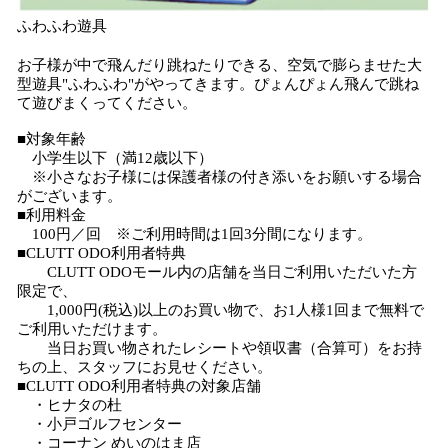
ふわふわ遊具
お子様が中で飛んだり跳ねたりできる、空気で膨らませた大
型遊具"ふわふわ"がやってきます。ぴょんぴょん飛んで跳ね
て遊びまくってください。
■対象年齢
小学生以下（満12歳以下）
※小さなお子様には保護者様の付き添いをお願いする場合
がございます。
■利用料金
100円／回 ※ご利用時間は1回3分間になります。
■CLUTT ODO利用者特典
CLUTT ODOモール内の店舗を当日ご利用いただいた方
限定で、
1,000円(税込)以上のお買い物で、お1人様1回まで無料で
ご利用いただけます。
当日お買い物されたレシートや領収書（合算可）をお持
ちの上、スタッフにお見せください。
■CLUTT ODO利用者特典の対象店舗
・ヒナタの杜
・小戸ゴルフセンター
・コーナン めいのはま店