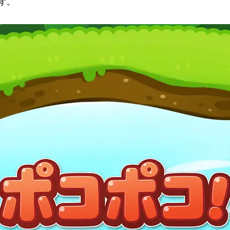
す。
読
み
込
み
中
で
す