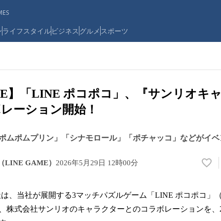
ES
ン
ライフスタイル
ビジネス
グルメ
スポーツ
AME】「LINE ポコポコ」、『サンリオキ
ボレーション開始！
ポムポムプリン」「シナモロール」「ポチャッコ」などがイベ
LINE GAME）
2026年5月29日 12時00分
い
い
ね
は、当社が展開する3マッチパズルゲーム「LINE ポコポコ」（iPho
！
数
、株式会社サンリオのキャラクターとのコラボレーションを、202
を