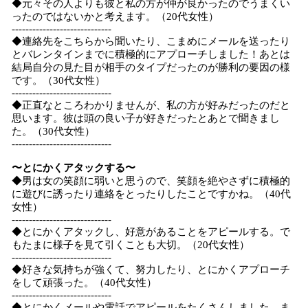
◆元々その人よりも彼と私の方が仲が良かったのでうまくい
ったのではないかと考えます。（20代女性）
-----------------------------
◆連絡先をこちらから聞いたり、こまめにメールを送ったり
とバレンタインまでに積極的にアプローチしました！あとは
結局自分の見た目が相手のタイプだったのが勝利の要因の様
です。（30代女性）
-----------------------------
◆正直なところわかりませんが、私の方が好みだったのだと
思います。彼は頭の良い子が好きだったとあとで聞きまし
た。（30代女性）
-----------------------------
〜とにかくアタックする〜
◆男は女の笑顔に弱いと思うので、笑顔を絶やさずに積極的
に遊びに誘ったり連絡をとったりしたことですかね。（40代
女性）
-----------------------------
◆とにかくアタックし、好意があることをアピールする。で
もたまに様子を見て引くことも大切。（20代女性）
-----------------------------
◆好きな気持ちが強くて、努力したり、とにかくアプローチ
をして頑張った。（40代女性）
-----------------------------
◆とにかくメールや電話でアピールをたくさんしました。ま