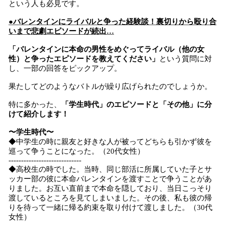
という人も必見です。
●バレンタインにライバルと争った経験談！裏切りから殴り合
いまで悲劇エピソードが続出…
「バレンタインに本命の男性をめぐってライバル（他の女
性）と争ったエピソードを教えてください」
という質問に対
し、一部の回答をピックアップ。
果たしてどのようなバトルが繰り広げられたのでしょうか。
特に多かった、
「学生時代」のエピソードと「その他」に分
けて紹介します！
〜学生時代〜
◆中学生の時に親友と好きな人が被ってどちらも引かず彼を
巡って争うことになった。（20代女性）
-----------------------------
◆高校生の時でした。当時、同じ部活に所属していた子とサ
ッカー部の彼に本命バレンタインを渡すことで争うことがあ
りました。お互い直前まで本命を隠しており、当日こっそり
渡しているところを見てしまいました。その後、私も彼の帰
りを待って一緒に帰る約束を取り付けて渡しました。（30代
女性）