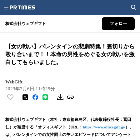
株式会社ウェブギフト
フォロー
【女の戦い】バレンタインの悲劇特集！裏切りから
殴り合いまで！！本命の男性をめぐる女の戦いを激
白してもらいました。
WebGift
2023年2月6日 11時25分
い
い
ね
！
株式会社ウェブギフト（本社：東京都豊島区、代表取締役社長：冨田
数
仁）が運営する「オフィスギフト（URL：
https://www.officegift.jp/
）」
を
は、バレンタインでの女性同士の争いエピソードについてアンケート
読