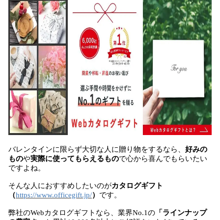
バレンタインに限らず大切な人に贈り物をするなら、
好みの
もの
や
実際に使ってもらえるもの
で心から喜んでもらいたい
ですよね。
そんな人におすすめしたいのが
カタログギフト
（
https://www.officegift.jp/
）
です。
弊社のWebカタログギフトなら、業界No.1の
「ラインナップ