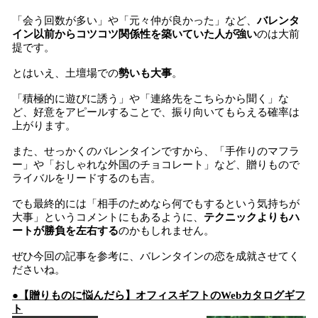
「会う回数が多い」や「元々仲が良かった」など、
バレンタ
イン以前からコツコツ関係性を築いていた人が強い
のは大前
提です。
とはいえ、土壇場での
勢いも大事
。
「積極的に遊びに誘う」や「連絡先をこちらから聞く」な
ど、好意をアピールすることで、振り向いてもらえる確率は
上がります。
また、せっかくのバレンタインですから、「手作りのマフラ
ー」や「おしゃれな外国のチョコレート」など、贈りもので
ライバルをリードするのも吉。
でも最終的には「相手のためなら何でもするという気持ちが
大事」というコメントにもあるように、
テクニックよりもハ
ートが勝負を左右する
のかもしれません。
ぜひ今回の記事を参考に、バレンタインの恋を成就させてく
ださいね。
●【贈りものに悩んだら】オフィスギフトのWebカタログギフ
ト