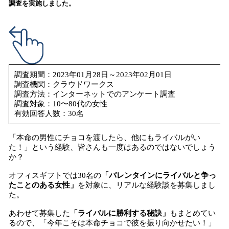
調査を実施しました。
み
込
み
中
で
す
調査期間：2023年01月28日～2023年02月01日
調査機関：クラウドワークス
調査方法：インターネットでのアンケート調査
調査対象：10〜80代の女性
有効回答人数：30名
「本命の男性にチョコを渡したら、他にもライバルがい
た！」という経験、皆さんも一度はあるのではないでしょう
か？
オフィスギフトでは30名の
「バレンタインにライバルと争っ
たことのある女性」
を対象に、リアルな経験談を募集しまし
た。
あわせて募集した
「ライバルに勝利する秘訣」
もまとめてい
るので、「今年こそは本命チョコで彼を振り向かせたい！」