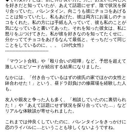
を好きだと知っていたが、あえて話題にせず、陰で状況を探
り合っていた。バレンタイン。向こうも彼にチョコをあげる
ことは知っていたし、私もあげた。彼は両方にお返しのチョ
コをくれた。私の方には手紙も入っていて、彼も私のことが
気になっていると書いてあった。それを知った彼女は、私に
怒りをぶつけてきた。私が彼を好きなのを知ってたくせに、
分かっててチョコをあげるなんて最低と。そっちだって同じ
ことをしているのに、、。（20代女性）
-----------------------------
「マウント合戦」や「殴り合いの喧嘩」など、予想を超えて
激しいエピソードが続出する結果になりました。
なかには、「付き合っているはずの彼氏の家でほかの女性と
鉢合わせた！」という、昼ドラ顔負けの修羅場を経験した人
も。
友人や親友と争った人も多く、「相談していたのに裏切られ
た！」や「あえて話題にせず状況を探り合っていた…」など
リアルな体験談が寄せられました。
これまでは仲良くしていたのに、バレンタインをきっかけに
恋のライバルに…ということも珍しくないようですね。