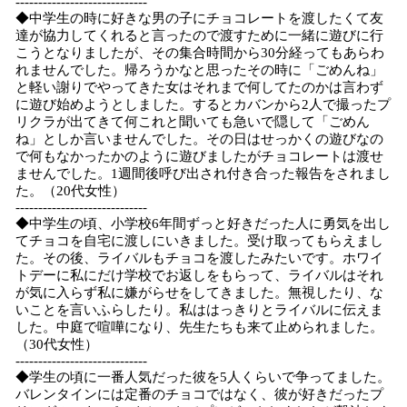
-----------------------------
◆中学生の時に好きな男の子にチョコレートを渡したくて友
達が協力してくれると言ったので渡すために一緒に遊びに行
こうとなりましたが、その集合時間から30分経ってもあらわ
れませんでした。帰ろうかなと思ったその時に「ごめんね」
と軽い謝りでやってきた女はそれまで何してたのかは言わず
に遊び始めようとしました。するとカバンから2人で撮ったプ
リクラが出てきて何これと聞いても急いで隠して「ごめん
ね」としか言いませんでした。その日はせっかくの遊びなの
で何もなかったかのように遊びましたがチョコレートは渡せ
ませんでした。1週間後呼び出され付き合った報告をされまし
た。（20代女性）
-----------------------------
◆中学生の頃、小学校6年間ずっと好きだった人に勇気を出し
てチョコを自宅に渡しにいきました。受け取ってもらえまし
た。その後、ライバルもチョコを渡したみたいです。ホワイ
トデーに私にだけ学校でお返しをもらって、ライバルはそれ
が気に入らず私に嫌がらせをしてきました。無視したり、な
いことを言いふらしたり。私ははっきりとライバルに伝えま
した。中庭で喧嘩になり、先生たちも来て止められました。
（30代女性）
-----------------------------
◆学生の頃に一番人気だった彼を5人くらいで争ってました。
バレンタインには定番のチョコではなく、彼が好きだったプ