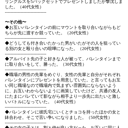
リングルスを5パックセットでプレゼントしましたが撃沈しま
した。（40代女性）
-----------------------------
〜その他〜
◆お互いバレンタインの前にマウントを取り合いながらもど
ちらが先に渡すか競っていた。（20代女性）
-----------------------------
◆どうしても付き合いたかった男がいたがその人を狙ってい
る別の女と殴り合いの喧嘩になった。（20代女性）
-----------------------------
◆アルバイト先の子と好きな人が被って、バレンタインまで
に取り合いをして、勝った。（30代女性）
-----------------------------
◆職場の男性の先輩をめぐり、女性の先輩と自分がそれぞれ
バレンタインにプレゼントを用意していた。と言ってもお互
い同じ職場なので職場内で気まずい雰囲気にならないよう
に、お互いわからないように画策していたけど、共通の友人
にたまにバレていて影ながら相手より一歩先に出たいと激し
いバトルになっていた。（40代女性）
-----------------------------
◆バレンタインに彼氏宅にいくとチョコを持ったほかの女と
鉢合わせ。そこで言い争いになりました。（50代女性）
-----------------------------
◆その女の子とは、割と仲が良い方だった。お互いに同じ人