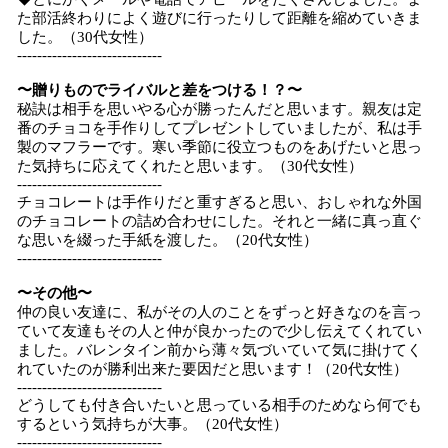
た部活終わりによく遊びに行ったりして距離を縮めていきま
した。（30代女性）
-----------------------------
〜贈りものでライバルと差をつける！？〜
秘訣は相手を思いやる心が勝ったんだと思います。親友は定
番のチョコを手作りしてプレゼントしていましたが、私は手
製のマフラーです。寒い季節に役立つものをあげたいと思っ
た気持ちに応えてくれたと思います。（30代女性）
-----------------------------
チョコレートは手作りだと重すぎると思い、おしゃれな外国
のチョコレートの詰め合わせにした。それと一緒に真っ直ぐ
な思いを綴った手紙を渡した。（20代女性）
-----------------------------
〜その他〜
仲の良い友達に、私がその人のことをずっと好きなのを言っ
ていて友達もその人と仲が良かったので少し伝えてくれてい
ました。バレンタイン前から薄々気づいていて気に掛けてく
れていたのが勝利出来た要因だと思います！（20代女性）
-----------------------------
どうしても付き合いたいと思っている相手のためなら何でも
するという気持ちが大事。（20代女性）
-----------------------------