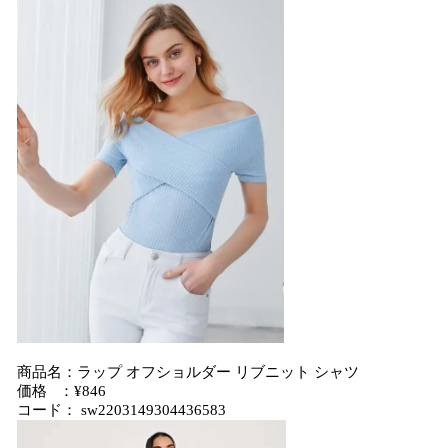
商品名：ラップ オフショルダー リブニット シャツ
価格 ：¥846
コード： sw2203149304436583