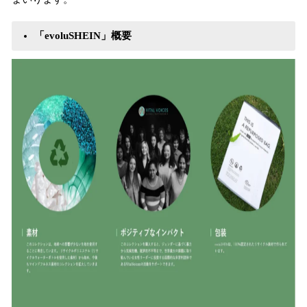
「evoluSHEIN」概要