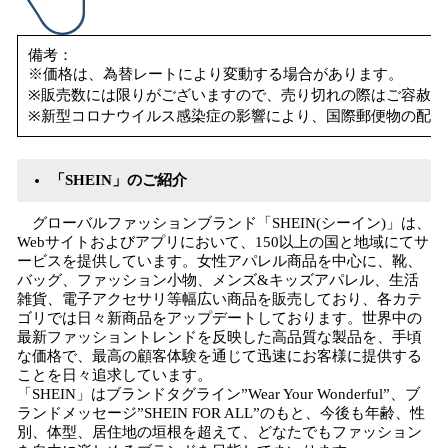
備考：
※価格は、為替レートにより変動する場合があります。
※販売数には限りがございますので、売り切れの際はご容赦く
※新型コロナウイルス感染症の影響により、国際郵便物の配達
「SHEIN」のご紹介
​ グローバルファッションブランド「SHEIN(シーイン)」は、
Webサイトおよびアプリにおいて、150以上の国と地域にてサ
ービスを提供しています。女性アパレル商品を中心に、靴、
バッグ、ファッション小物、メンズ&キッズアパレル、生活
雑貨、電子アクセサリ等幅広い商品を販売しており、各カテ
ゴリでは日々新商品をアップデートしております。世界中の
最新ファッショントレンドを反映した高品質な製品を、手頃
な価格で、最高の顧客体験を通じて迅速にお客様に提供する
ことを日々追求しています。
「SHEIN」はブランドタグライン”Wear Your Wonderful”、ブ
ランドメッセージ”SHEIN FOR ALL”のもと、今後も年齢、性
別、体型、居住地の垣根を超えて、どなたでもファッション