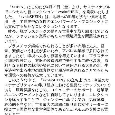
「SHEIN」はこのたび4月29日（金）より、サスティナブル
でエシカルな新コレクション「evoluSHEIN」を発表いたしま
した。 「evoluSHEIN」は、地球への影響が少ない素材を使
用、そして世界中の女性のエンパワーメントプロジェクトに
も貢献する新たなコレクションとなります。
昨今、脱プラスチックの動きが世界中で取り組まれている
なか、ファッション業界がもたらす環境汚染が問題視されて
います。
プラスチック繊維で作られることが多い衣類は丈夫、軽
量、安価という利点が多いため、アパレル業界で多用されて
きましたが、環境へ大きな影響を与えています。プラスチッ
ク繊維以外にも、衣服の製造過程で発生する二酸化炭素、原
料となる植物の栽培や染色において使用される大量の水、生
産過程で出る生地の廃棄物など服が生産されることでもたら
す環境への負荷が拡大しています。
このような中で、「evoluSHEIN」の立ち上げは、今後のサ
ステナビリティへの取り組みにおける重要なステップの1つで
あり、環境保護をはじめ、コミュニティのサポート、起業家
のエンパワーメントなどに貢献してまいります。コレクショ
ンを購入することで、ジェンダーに基づく暴力、気候危機、
経済的不当など、世界最大の課題に取り組む女性リーダーに
投資する国際的な非営利団体であるVital Voicesの支援にも繋
がります。