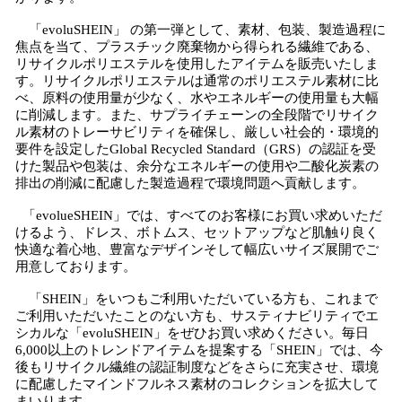
「evoluSHEIN」 の第一弾として、素材、包装、製造過程に
焦点を当て、プラスチック廃棄物から得られる繊維である、
リサイクルポリエステルを使用したアイテムを販売いたしま
す。リサイクルポリエステルは通常のポリエステル素材に比
べ、原料の使用量が少なく、水やエネルギーの使用量も大幅
に削減します。また、サプライチェーンの全段階でリサイク
ル素材のトレーサビリティを確保し、厳しい社会的・環境的
要件を設定したGlobal Recycled Standard（GRS）の認証を受
けた製品や包装は、余分なエネルギーの使用や二酸化炭素の
排出の削減に配慮した製造過程で環境問題へ貢献します。
「evolueSHEIN」では、すべてのお客様にお買い求めいただ
けるよう、ドレス、ボトムス、セットアップなど肌触り良く
快適な着心地、豊富なデザインそして幅広いサイズ展開でご
用意しております。
「SHEIN」をいつもご利用いただいている方も、これまで
ご利用いただいたことのない方も、サスティナビリティでエ
シカルな「evoluSHEIN」をぜひお買い求めください。毎日
6,000以上のトレンドアイテムを提案する「SHEIN」では、今
後もリサイクル繊維の認証制度などをさらに充実させ、環境
に配慮したマインドフルネス素材のコレクションを拡大して
まいります。