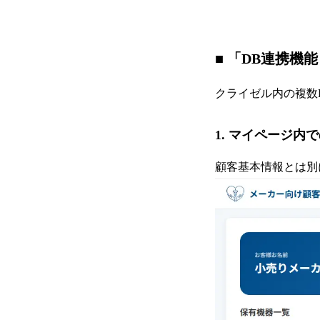
■ 「DB連携機
クライゼル内の複数
1. マイページ内
顧客基本情報とは別