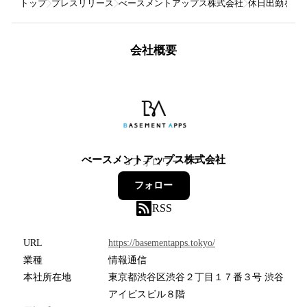
トップ
プレスリリース
べースメントアップス株式会社
休日出勤をし
会社概要
べースメントアップス株式会社
3
フォロワー
フォロー
RSS
URL
https://basementapps.tokyo/
業種
情報通信
本社所在地
東京都渋谷区渋谷２丁目１７番３号 渋谷
アイビスビル８階