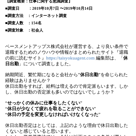
！
【調査概要：仕事に関する意識調査】
数
■調査日 ：2019年10月7日 〜2019年10月14日
を
■調査方法 ：インターネット調査
読
■調査人数 ：154名
み
■調査対象 ：社会人
込
み
中
ベースメントアップス株式会社が運営する、より良い条件で
で
退職するためのノウハウや情報がまとめられたサイト『退職
の前に読むサイト』
https://taisyokuagent.com
編集部は、「
休
す
日出勤
」について調査しました。
納期間近、繁忙期になると会社から”
休日出勤
”を命じられた
経験はありませんか？
休日出勤をすれば、給料は増えるので肯定派もいます。しか
し、休日出勤の否定派も多いのではないでしょうか？
“
せっかくの休みに仕事をしたくない
”
“
休日が少なくて疲れを取ることができない
”
“
休日の予定を変更しなければいけなくなった
”
休日出勤否定はとしては、上記のような理由で休日出勤した
くないと感じていると思います。