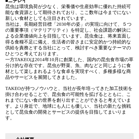
■ニチレイ
昆虫は環境負荷が少なく、栄養価や生産効率に優れた持続可
能な食資源として期待されており、ここ数年は今までにない
新しい食材としても注目されています。
当社は、長期経営目標「2030年の姿」の実現に向けて、５つ
の重要事項（マテリアリティ）を特定し、社会課題の解決に
よる企業価値向上を目指しています。昆虫食は、将来直面し
得る食糧不足に備え、生活者の皆さまに安定的かつ持続的な
供給を責務とする当社にとって、検討すべき重要なテーマの
ひとつと考えております。
一方TAKEOは2014年10月に創業した、国内の昆虫食市場の草
分け的な存在です。昆虫が野菜、魚、肉などと同じように食
材として楽しまれるような食卓を実現すべく、多種多様な商
品やサービスを展開してきました。
TAKEOが持つノウハウと、当社が長年培ってきた加工技術を
掛け合わせることで、昆虫食の可能性を拡げるとともに、こ
れまでにない食の世界を創り出すことができると考えていま
す。より身近で、地球にも人にも優しい、当社の新たな挑戦
として昆虫食の開発とサービスの提供を目指してまいりま
す。