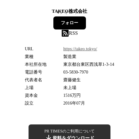
TAKEO株式会社
4
フォロワー
フォロー
RSS
URL
https://takeo.tokyo/
業種
製造業
本社所在地
東京都台東区西浅草1-3-14
電話番号
03-5830-7970
代表者名
齋藤健生
上場
未上場
資本金
1516万円
設立
2016年07月
PR TIMESのご利用について
資料をダウンロード