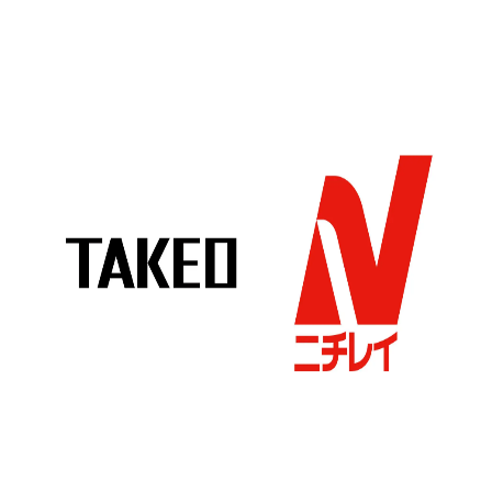
込
み
中
で
す