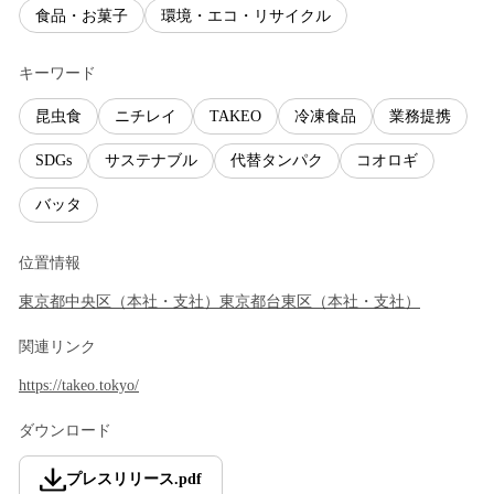
食品・お菓子
環境・エコ・リサイクル
キーワード
昆虫食
ニチレイ
TAKEO
冷凍食品
業務提携
SDGs
サステナブル
代替タンパク
コオロギ
バッタ
位置情報
東京都
中央区
（
本社・支社
）
東京都
台東区
（
本社・支社
）
関連リンク
https://takeo.tokyo/
ダウンロード
プレスリリース
.
pdf