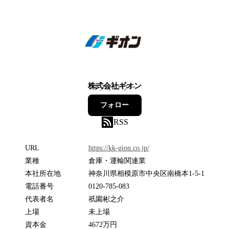
株式会社ギオン
3
フォロワー
フォロー
RSS
URL
https://kk-gion.co.jp/
業種
倉庫・運輸関連業
本社所在地
神奈川県相模原市中央区南橋本1-5-1
電話番号
0120-785-083
代表者名
祇󠄀園彬之介
上場
未上場
資本金
4672万円