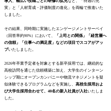
導入
、
幅広い役職ごとの研修の拡充
など、「待遇の充
実」と「人材育成・評価制度の進化」を両輪で推進いた
しました。
その結果、同時期に実施したエンゲージメントサーベイ
（回答率約90%）において、
「上司との関係」「経営層へ
の信頼」「仕事への満足度」などの項目でスコアがアッ
プ
いたしました。
2026年卒業予定者を対象とする新卒採用では、継続的な
高校訪問を通じた信頼構築に加え、大学生のインターン
シップ期にオープンカンパニーや物流マネジメントを疑
似体験できるプログラムなどを実施し、
高校生採用およ
び大学生採用合わせて、40名の新入社員が入社
いたしま
した。