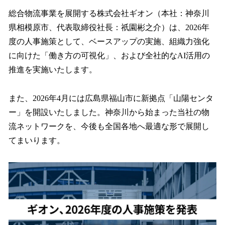
ね
！
総合物流事業を展開する株式会社ギオン（本社：神奈川
数
県相模原市、代表取締役社長：祇󠄀園彬之介）は、2026年
を
度の人事施策として、ベースアップの実施、組織力強化
読
み
に向けた「働き方の可視化」、および全社的なAI活用の
込
推進を実施いたします。
み
中
で
また、2026年4月には広島県福山市に新拠点「山陽センタ
す
ー」を開設いたしました。神奈川から始まった当社の物
流ネットワークを、今後も全国各地へ最適な形で展開し
てまいります。