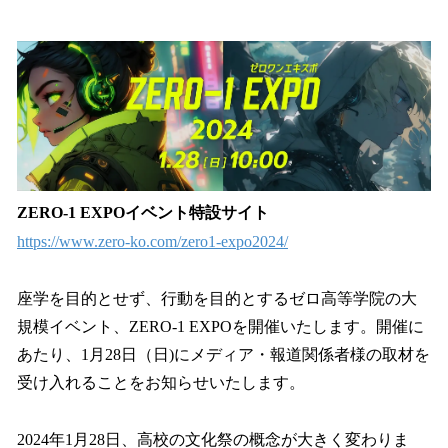
い
ね
！
数
を
読
み
込
み
中
ZERO-1 EXPOイベント特設サイト
で
https://www.zero-ko.com/zero1-expo2024/
す
座学を目的とせず、行動を目的とするゼロ高等学院の大
規模イベント、ZERO-1 EXPOを開催いたします。開催に
あたり、1月28日（日)にメディア・報道関係者様の取材を
受け入れることをお知らせいたします。
2024年1月28日、高校の文化祭の概念が大きく変わりま