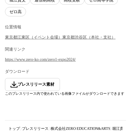
堀江貴文
通信制高校
高校受験
ゼロ高等学院
ゼロ高
位置情報
東京都
江東区
（
イベント会場
）
東京都
渋谷区
（
本社・支社
）
関連リンク
https://www.zero-ko.com/zero1-expo2024/
ダウンロード
プレスリリース素材
このプレスリリース内で使われている画像ファイルがダウンロードできます
トップ
プレスリリース
株式会社ZERO EDUCATION&ARTS
堀江貴文主