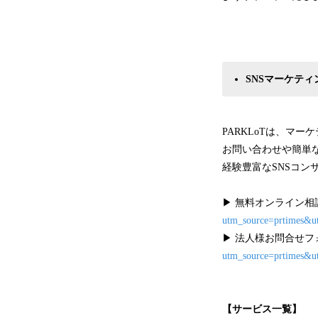
SNSマーケティ
PARKLoTは、マ
お問い合わせや簡単
経験豊富なSNSコン
▶︎ 無料オンライン
utm_source=prtimes&u
▶︎ 法人様お問合せ
utm_source=prtimes&u
【サービス一覧】