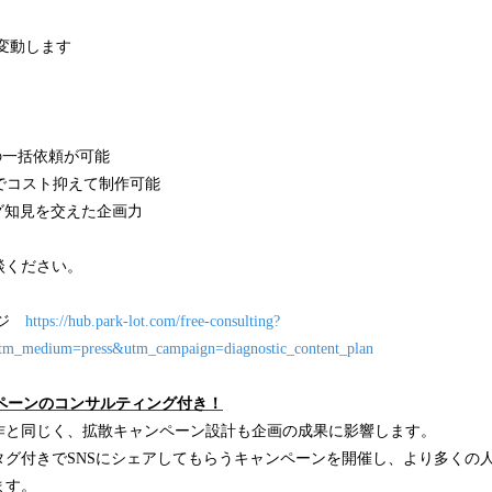
変動します
の一括依頼が可能
意でコスト抑えて制作可能
ング知見を交えた企画力
談ください。
ージ
https://hub.park-lot.com/free-consulting?
tm_medium=press&utm_campaign=diagnostic_content_plan
ンペーンのコンサルティング付き！
作と同じく、拡散キャンペーン設計も企画の成果に影響します。
タグ付きでSNSにシェアしてもらうキャンペーンを開催し、より多くの
ます。