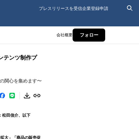
プレスリリースを受信
企業登録申請
会社概要
フォロー
ンテンツ制作プ
ーの関心を集めます〜
役：松田信介、以下
知拡大」「商品の販売促