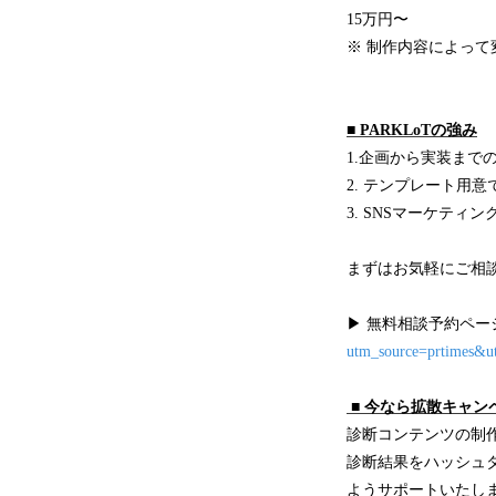
15万円〜
※ 制作内容によって
■ PARKLoTの強み
1.企画から実装まで
2. テンプレート用
3. SNSマーケティ
まずはお気軽にご相
▶︎ 無料相談予約ペ
utm_source=prtimes&u
■ 今なら拡散キャ
診断コンテンツの制
診断結果をハッシュ
ようサポートいたし