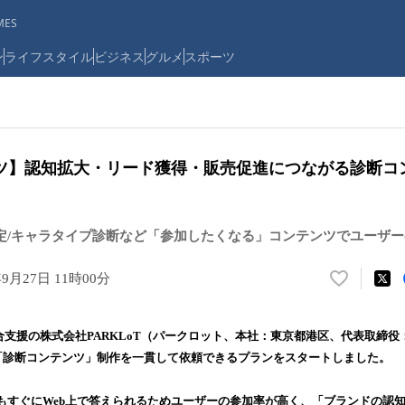
ES
ン
ライフスタイル
ビジネス
グルメ
スポーツ
ツ】認知拡大・リード獲得・販売促進につながる診断コ
検定/キャラタイプ診断など「参加したくなる」コンテンツでユーザ
年9月27日 11時00分
い
い
ね
合支援の株式会社PARKLoT（パークロット、本社：東京都港区、代表取締
！
は、「診断コンテンツ」制作を一貫して依頼できるプランをスタートしました。
数
を
読
もすぐにWeb上で答えられるためユーザーの参加率が高く、「ブランドの認