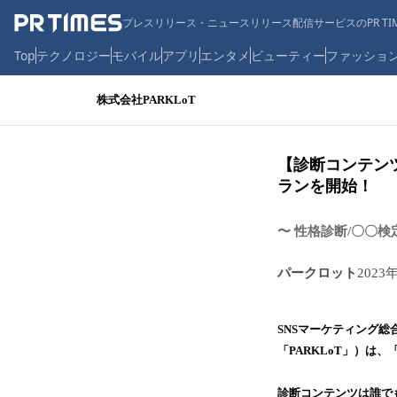
プレスリリース・ニュースリリース配信サービスのPR TIM
Top
テクノロジー
モバイル
アプリ
エンタメ
ビューティー
ファッショ
株式会社PARKLoT
【診断コンテン
ランを開始！
〜 性格診断/〇〇
パークロット
2023
SNSマーケティング総
「PARKLoT」）
診断コンテンツは誰で