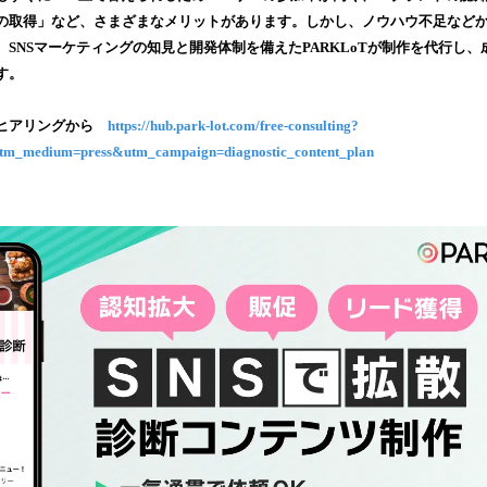
み
の取得」など、さまざまなメリットがあります。しかし、ノウハウ不足など
込
SNSマーケティングの知見と開発体制を備えたPARKLoTが制作を代行し
み
す。
中
で
望ヒアリングから
https://hub.park-lot.com/free-consulting?
す
tm_medium=press&utm_campaign=diagnostic_content_plan