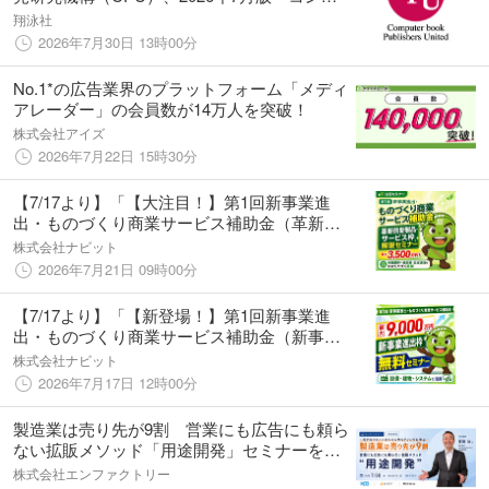
ュータ書籍棚分類コードガイド」を発行
翔泳社
2026年7月30日 13時00分
No.1*の広告業界のプラットフォーム「メディ
アレーダー」の会員数が14万人を突破！
株式会社アイズ
2026年7月22日 15時30分
【7/17より】「【大注目！】第1回新事業進
出・ものづくり商業サービス補助金（革新的
新製品・サービス枠）解説セミナー」の無料
株式会社ナビット
配信を開始します！【助成金なう】
2026年7月21日 09時00分
【7/17より】「【新登場！】第1回新事業進
出・ものづくり商業サービス補助金（新事業
進出枠）解説セミナー」の無料配信を開始し
株式会社ナビット
ます！【助成金なう】
2026年7月17日 12時00分
製造業は売り先が9割 営業にも広告にも頼ら
ない拡販メソッド「用途開発」セミナーを開
催します
株式会社エンファクトリー