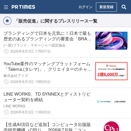
ログイン
新規登録
「販売促進」に関するプレスリリース一覧
ブランディングで日本を元気に！日本で最も
歴史のあるブランディングの審査会「BRAND
MANAGEMENT AWARD® 2026」 開催決定
(一財)ブランド・マネージャー認定協会
2026年8月3日 17時07分
YouTube案件のマッチングプラットフォーム
「Talema.(タレマ)」、クリエイターのチャン
ネル登録者数が合計2億8,000万人*¹を突破！
株式会社アイズ
2026年8月3日 15時30分
LINE WORKS、TD SYNNEXとディストリビ
ューター契約を締結
LINE WORKS
2026年8月3日 11時00分
【生成AI項目など追加】コンピュータ出版販
売研究機構（CPU）、2026年7月版「コンピ