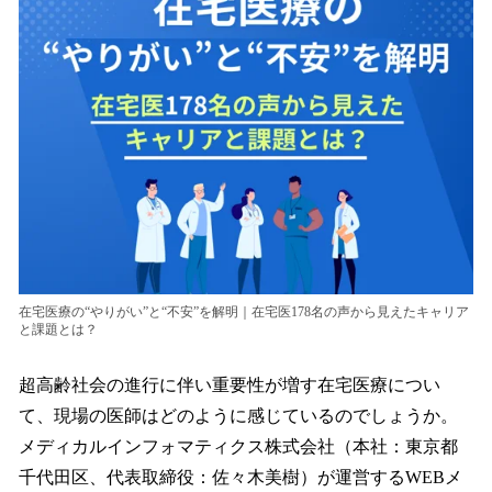
を
読
み
込
み
中
で
す
在宅医療の“やりがい”と“不安”を解明｜在宅医178名の声から見えたキャリア
と課題とは？
超高齢社会の進行に伴い重要性が増す在宅医療につい
て、現場の医師はどのように感じているのでしょうか。
メディカルインフォマティクス株式会社（本社：東京都
千代田区、代表取締役：佐々木美樹）が運営するWEBメ