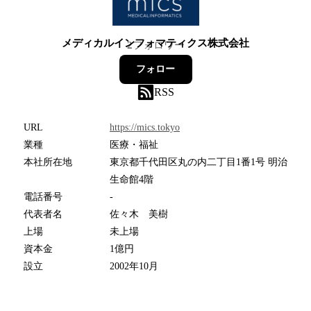
メディカルインフォマティクス株式会社
2
フォロワー
フォロー
RSS
URL
https://mics.tokyo
業種
医療・福祉
本社所在地
東京都千代田区丸の内二丁目1番1号 明治
生命館4階
電話番号
-
代表者名
佐々木 美樹
上場
未上場
資本金
1億円
設立
2002年10月