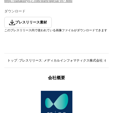
https://zaitakuiryo-c.com/learn/special/107.html
ダウンロード
プレスリリース素材
このプレスリリース内で使われている画像ファイルがダウンロードできます
トップ
プレスリリース
メディカルインフォマティクス株式会社
在宅
会社概要