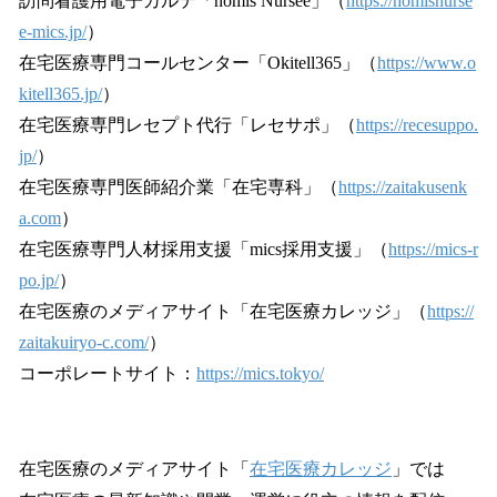
訪問看護用電子カルテ「homis Nursee」（
https://homisnurse
e-mics.jp/
）
在宅医療専門コールセンター「Okitell365」（
https://www.o
kitell365.jp/
）
在宅医療専門レセプト代行「レセサポ」（
https://recesuppo.
jp/
）
在宅医療専門医師紹介業「在宅専科」（
https://zaitakusenk
a.com
）
在宅医療専門人材採用支援「mics採用支援」（
https://mics-r
po.jp/
）
在宅医療のメディアサイト「在宅医療カレッジ」（
https://
zaitakuiryo-c.com/
）
コーポレートサイト：
https://mics.tokyo/
在宅医療のメディアサイト「
在宅医療カレッジ
」では