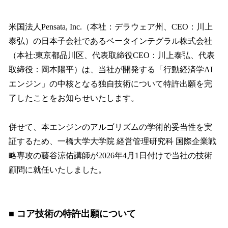
い
ね
！
米国法人Pensata, Inc.（本社：デラウェア州、CEO：川上
数
泰弘）の日本子会社であるベータインテグラル株式会社
を
（本社:東京都品川区、代表取締役CEO：川上泰弘、代表
読
み
取締役：岡本陽平）は、当社が開発する「行動経済学AI
込
エンジン」の中核となる独自技術について特許出願を完
み
了したことをお知らせいたします。
中
で
す
併せて、本エンジンのアルゴリズムの学術的妥当性を実
証するため、一橋大学大学院 経営管理研究科 国際企業戦
略専攻の藤谷涼佑講師が2026年4月1日付けで当社の技術
顧問に就任いたしました。
■ コア技術の特許出願について