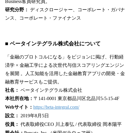
Business客員研究員。
研究分野：
ディスクロージャー、コーポレート・ガバナ
ンス、コーポレート・ファイナンス
■ ベータインテグラル株式会社について
「金融のプロトコルになる」をビジョンに掲げ、行動経
済学 × 金融工学による次世代与信スコアリングエンジン
を展開 。人工知能を活用した金融教育アプリの開発・金
融教育サービスもご提供。
社名：
ベータインテグラル株式会社
本社所在地：
〒141-0001 東京都品川区北品川5-5-15-4F
Webサイト：
https://beta-integral.com/
設立：
2019年8月5日
役員：
代表取締役CEO 川上泰弘 / 代表取締役 岡本陽平
親会社：
Pensata, Inc.（米国デラウェア州）