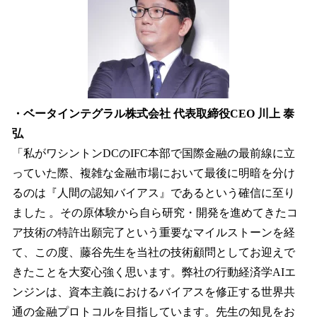
・ベータインテグラル株式会社 代表取締役CEO 川上 泰
弘
「私がワシントンDCのIFC本部で国際金融の最前線に立
っていた際、複雑な金融市場において最後に明暗を分け
るのは『人間の認知バイアス』であるという確信に至り
ました 。その原体験から自ら研究・開発を進めてきたコ
ア技術の特許出願完了という重要なマイルストーンを経
て、この度、藤谷先生を当社の技術顧問としてお迎えで
きたことを大変心強く思います。弊社の行動経済学AIエ
ンジンは、資本主義におけるバイアスを修正する世界共
通の金融プロトコルを目指しています。先生の知見をお