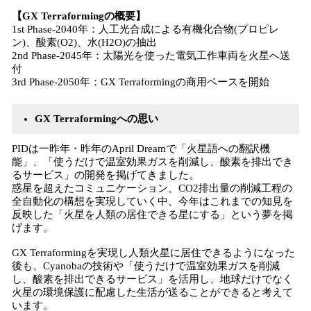
【GX Terraformingの概要】
1st Phase-2040年：人工光合成による有機化合物(プロピレ
ン)、酸素(O2)、水(H2O)の抽出
2nd Phase-2045年：太陽光を使った電気工作車両を火星へ送
付
3rd Phase-2050年：GX Terraformingの商用ベースを開始
GX Terraformingへの思い
PIDは一昨年・昨年のApril Dreamで「火星語への翻訳機
能」、「使うだけで温室効果ガスを削減し、酸素を排出でき
るサービス」の開発を掲げてきました。
惑星を超えたコミュニケーション、CO2排出量の削減工程の
全自動化の構想を実現していく中、今年はこれまでの知見を
反映した「火星を人類の居住できる星にする」という夢を掲
げます。
GX Terraformingを実現し人類火星に居住できるようになった
後も、Cyanobaの技術や「使うだけで温室効果ガスを削減
し、酸素を排出できるサービス」を活用し、地球だけでなく
火星の環境保護に配慮した生活が送ることができると考えて
います。