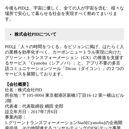
今後もPIDは、宇宙に優しく、全ての人が宇宙を含む、様々な
場所で安心して暮らせる社会を実現すべく努めてまいりま
す。
株式会社PIDについて
PIDは「人々の時間をつくる」をビジョンに掲げ、はたらく人
の業務を効率化すべく、カーボンニュートラル実現に向けた
グリーン・トランスフォーメーション（GX）の推進を支援す
るサービス「Cyanoba（シアノバ）」と、アプリ不要の多言
語コミュニケーションツール「Dicon（ダイコン）」の２つの
サービスを展開しております。
【会社概要】
社名：株式会社PID
所在地：〒105-0004 東京都港区新橋3丁目16-12 第一横山ビル
2階
代表者：代表取締役 嶋田 史郎
設立年月日：2017年7月6日
事業内容：
1.グリーントランスフォーメーションSaaS[Cyanoba]の企画開
発提供、その他関連するコンサルティングのESGテック事業