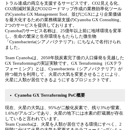
トラル達成の両立を支援するサービスです。CO2見える化、
CO2削減対策及びCO2ロードマップ作成の業務効率化ツール
のCyanoba GX Management Tool、並びにGXにより企業価値
を最大化するための業務構築支援のCyanoba GX Consulting、
2つのサービスを提供しております。
Cyanobaのサービス名称は、25億年以上前に地球環境を変革
し、生命の繁栄と生存環境をもたらした微生物
「Cyanobacteria(シアノバクテリア)」にちなんで名付けられ
ました。
Team Cyanobaは、2050年脱炭素完了後の人口爆発を見越した
GX Terraformingの実証実験です。GX Terraforming（GXテラ
フォーミング）とは、Cyanobacteria（シアノバクテリア）が
持つ能力を利用して、火星の大気を変更させることにより、
火星に人類が居住できるようにするプロジェクトです。
Cyanoba GX Terraforming PoC概要
現在、火星の大気は、95%が二酸化炭素で、残り3%が窒素、
1.6%がアルゴンであり、火星の地下には水素の貯蔵層が存在
していると言われています。
Team Cyanobaは、火星を人類が居住できる環境にすべく、2
段階に分けて火星の大気を変更するテラフォーミングシミュ