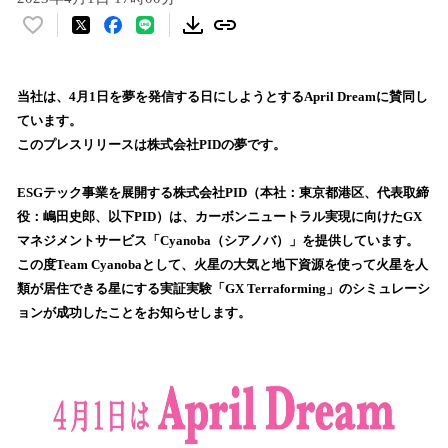
い
い
ね
！
当社は、4月1日を夢を発信する日にしようとするApril Dreamに賛同し
数
ています。
を
このプレスリリースは株式会社PIDの夢です。
読
み
ESGテック事業を展開する株式会社PID（本社：東京都港区、代表取締
込
役：嶋田史郎、以下PID）は、カーボンニュートラル実現に向けたGX
み
マネジメントサービス「Cyanoba（シアノバ）」を提供しています。
中
で
この度Team Cyanobaとして、火星の大気と地下資源を使って火星を人
す
類が居住できる星にする実証実験「GX Terraforming」のシミュレーシ
ョンが成功したことをお知らせします。