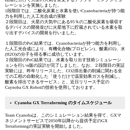
レーションを実施しました。
1段階目では、二酸化炭素と水素を使いCyanobacteriaが持つ能
力を利用した人工光合成の実験
２段階目は、火星の大気中にある95％の二酸化炭素を吸収す
るデバイスの開発並びに火星地下に貯蔵されている水素を取
り出すデバイスの開発を行いました。
１段階目のPoC結果では、Cyanobacteriaが持つ能力を利用し
た人工光合成により、有機化合物(プロピレン)、酸素(O2)、水
(H2O)の分子を得る事に成功しています。
２段階目のPoC結果では、水素を取り出す技術シミュレーシ
ョンを行いα版の設計が完了しました。なお、２段階目の実証
実験には、昨年リリースした、CO2排出量の削減に関わる全
ての工程の自動化した「使うだけで温室効果ガスを削減し、
酸素を排出できるサービス」と、近日リリース予定の
Caynoba GX Robotの技術を使用しております。
Cyanoba GX Terraforming のタイムスケジュール
Team Cyanobaは、このシミュレーション結果を得て、GXマ
ネジメントサービスで2050年以降から提供予定のGX
Terraformingの実証実験を開始しました。