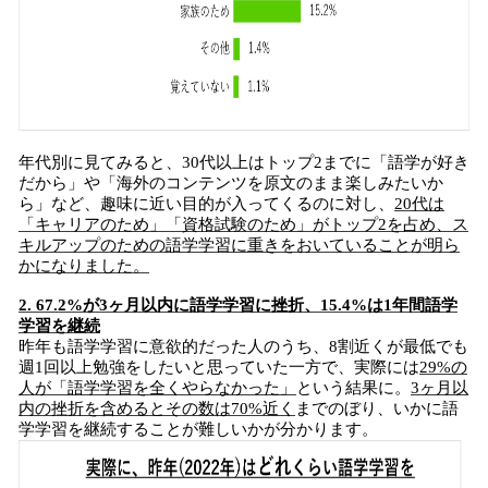
年代別に見てみると、30代以上はトップ2までに「語学が好き
だから」や「海外のコンテンツを原文のまま楽しみたいか
ら」など、趣味に近い目的が入ってくるのに対し、
20代は
「キャリアのため」「資格試験のため」がトップ2を占め、ス
キルアップのための語学学習に重きをおいていることが明ら
かになりました。
2. 67.2%が3ヶ月以内に語学学習に挫折、15.4%は1年間語学
学習を継続
昨年も語学学習に意欲的だった人のうち、8割近くが最低でも
週1回以上勉強をしたいと思っていた一方で、実際には
29%の
人が「語学学習を全くやらなかった」
という結果に。
3ヶ月以
内の挫折を含めるとその数は70%近く
までのぼり、いかに語
学学習を継続することが難しいかが分かります。