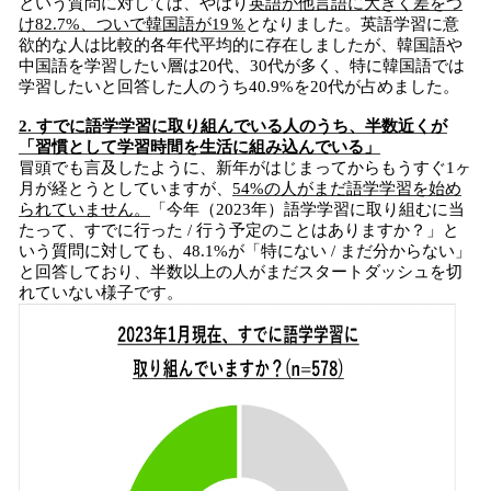
という質問に対しては、やはり
英語が他言語に大きく差をつ
け82.7%、ついで韓国語が19％
となりました。英語学習に意
欲的な人は比較的各年代平均的に存在しましたが、韓国語や
中国語を学習したい層は20代、30代が多く、特に韓国語では
学習したいと回答した人のうち40.9%を20代が占めました。
2. すでに語学学習に取り組んでいる人のうち、半数近くが
「習慣として学習時間を生活に組み込んでいる」
冒頭でも言及したように、新年がはじまってからもうすぐ1ヶ
月が経とうとしていますが、
54%の人がまだ語学学習を始め
られていません。
「今年（2023年）語学学習に取り組むに当
たって、すでに行った / 行う予定のことはありますか？」と
いう質問に対しても、48.1%が「特にない / まだ分からない」
と回答しており、半数以上の人がまだスタートダッシュを切
れていない様子です。