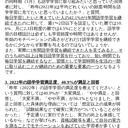
の同時期（1月）も語学学習に取り組みたいと思っていた回答
者に対し、「昨年(2022年)は平均どれくらいの頻度/時間を語
学学習に充てたいと思っていましたか？」と質問。
毎日学習したいと考えていた人の42.1%が1年間語学学習を継
続できた
のに対して、週1〜2日以下を設定していた層では10.
6%、月に2,3日程度の層では4.5%にとどまりました。語学学
習の目標設計は必ずしも学習頻度や時間ではありませんが、
年始のモチベーションの高さがどれだけ語学学習を継続でき
るかに少なからず影響を与えるのではないでしょうか。
また、実際に
1年間語学学習を継続できた人を見てみると、そ
のうち40%以上は毎日語学学習を行っており、短い時間でも
毎日学習を継続するなど、習慣として学習時間を生活の一部
に取り込むことが継続のための重要な要素の一つ
となるよう
です。
3. 2022年の語学学習満足度、40.9%が満足と回答
「昨年（2022年）の語学学習の満足度を教えてください」と
いう質問に対しては40.9%が「大変満足」「やや満足」と回
答し、「大変不満」「やや不満」が36.1%となりました。満
足と回答した具体的な理由については「想定以上の成果が得
られた」「試験結果などで確実に実力がついていることが分
かった」「予定通りに実行できたし、実力の向上も体感して
いるから」などが挙げられ、
資格試験等を通して自分の実力
を測ることでモチベーションをあげていた
学習者が多くいま