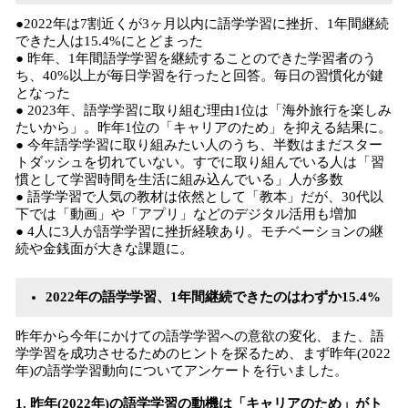
●2022年は7割近くが3ヶ月以内に語学学習に挫折、1年間継続
できた人は15.4%にとどまった
● 昨年、1年間語学学習を継続することのできた学習者のう
ち、40%以上が毎日学習を行ったと回答。毎日の習慣化が鍵
となった
● 2023年、語学学習に取り組む理由1位は「海外旅行を楽しみ
たいから」。昨年1位の「キャリアのため」を抑える結果に。
● 今年語学学習に取り組みたい人のうち、半数はまだスター
トダッシュを切れていない。すでに取り組んでいる人は「習
慣として学習時間を生活に組み込んでいる」人が多数
● 語学学習で人気の教材は依然として「教本」だが、30代以
下では「動画」や「アプリ」などのデジタル活用も増加
● 4人に3人が語学学習に挫折経験あり。モチベーションの継
続や金銭面が大きな課題に。
2022年の語学学習、1年間継続できたのはわずか15.4%
昨年から今年にかけての語学学習への意欲の変化、また、語
学学習を成功させるためのヒントを探るため、まず昨年(2022
年)の語学学習動向についてアンケートを行いました。
1. 昨年(2022年)の語学学習の動機は「キャリアのため」がト