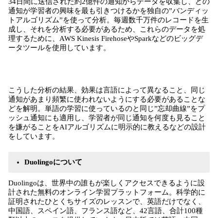
34日間に送信された約2億件の通知からデータを収集し、どの
通知が学習者の興味を最も引きつけるかを独自の”バンディッ
トアルゴリズム”を使って分析。毎週数千万件のレコードを生
成し、それを分析する必要があるため、これらのデータを処
理するために、AWS Kinesis FirehoseやSparkなどのビッグデ
ータツールを使用しています。
こうした分析の結果、効果は言語によって異なること、同じ
通知があまり頻繁に使われないようにする必要があることな
どを解明。単語の学習に使っているのと同じ”忘却曲線”をプ
ッシュ通知にも適用し、学習者が同じ通知を何度も見ること
を嫌がることをAIアルゴリズムに明示的に教えるなどの設計
をしています。
Duolingoについて
Duolingoは、世界中の誰もが楽しくアクセスできるように設
計された無料のオンライン学習プラットフォーム。科学的に
証明されたひとくちサイズのレッスンで、英語だけでなく、
中国語、スペイン語、フランス語など、42言語、合計100種