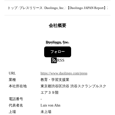
トップ
プレスリリース
Duolingo, Inc.
【Duolingo JAPAN R
会社概要
Duolingo, Inc.
35
フォロワー
フォロー
RSS
URL
https://www.duolingo.com/press
業種
教育・学習支援業
本社所在地
東京都渋谷区渋谷 渋谷スクランブルスク
エア３９階
電話番号
-
代表者名
Luis von Ahn
上場
未上場