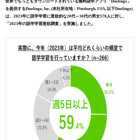
！
世界でもっともダウンロードされている無料語学アプリ「Duolingo」
数
を提供するDuolingo, Inc. (本社所在地：Pittsburgh, USA, 以下Duolingo)
を
は、2023年に語学学習に意欲的な20代～50代の男女578人に対し、
読
「2023年の語学学習意欲調査」を実施しました。
み
込
み
中
で
す