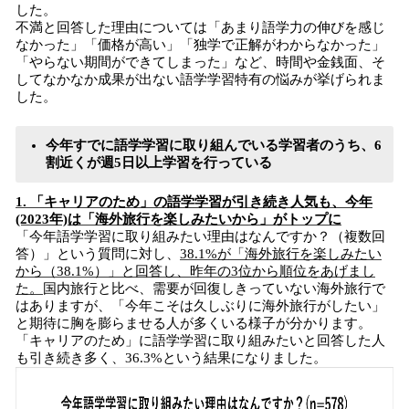
した。
不満と回答した理由については「あまり語学力の伸びを感じ
なかった」「価格が高い」「独学で正解がわからなかった」
「やらない期間ができてしまった」など、時間や金銭面、そ
してなかなか成果が出ない語学学習特有の悩みが挙げられま
した。
今年すでに語学学習に取り組んでいる学習者のうち、6
割近くが週5日以上学習を行っている
1. 「キャリアのため」の語学学習が引き続き人気も、今年
(2023年)は「海外旅行を楽しみたいから」がトップに
「今年語学学習に取り組みたい理由はなんですか？（複数回
答）」という質問に対し、
38.1%が「海外旅行を楽しみたい
から（38.1%）」と回答し、昨年の3位から順位をあげまし
た。
国内旅行と比べ、需要が回復しきっていない海外旅行で
はありますが、「今年こそは久しぶりに海外旅行がしたい」
と期待に胸を膨らませる人が多くいる様子が分かります。
「キャリアのため」に語学学習に取り組みたいと回答した人
も引き続き多く、36.3%という結果になりました。