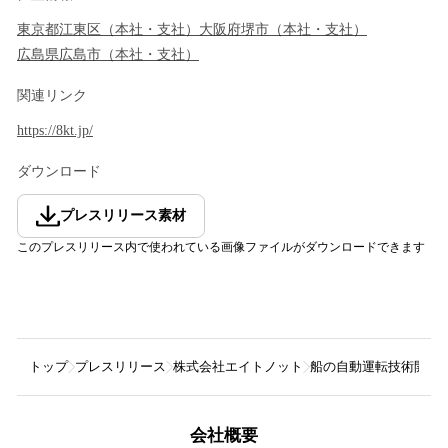
東京都
江東区
（
本社・支社
）
大阪府
堺市
（
本社・支社
）
広島県
広島市
（
本社・支社
）
関連リンク
https://8kt.jp/
ダウンロード
プレスリリース素材
このプレスリリース内で使われている画像ファイルがダウンロードできます
トップ
プレスリリース
株式会社エイトノット
船の自動運転技術開発ス
会社概要