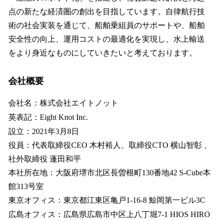
点の新たな経済圏の創出を目指しています。自律航行技
術の社会実装を通じて、船舶乗組員のサポートや、船舶
安全性の向上、運用コストの最適化を実現し、水上輸送
をより身近なものにしていきたいと考えております。
会社概要
会社名：株式会社エイトノット
英表記：Eight Knot Inc.
設立：2021年3月8日
役員：代表取締役CEO 木村裕人、取締役CTO 横山智彰 、
社外取締役 蓬田和平
本社所在地：大阪府堺市北区長曽根町130番地42 S-Cube本
館313号室
東京オフィス：東京都江東区亀戸1-16-8 鯨岡第一ビル3C
広島オフィス：広島県広島市中区上八丁堀7-1 HIOS HIRO