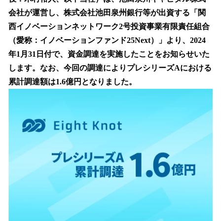
を
会社が運営し、株式会社池田泉州銀行等が出資する「関
読
み
西イノベーションネットワーク2号投資事業有限責任組合
込
（愛称：イノベーションファンド25Next）」より、2024
み
年1月31日付で、資金調達を実施したことをお知らせいた
中
で
します。なお、今回の調達によりプレシリーズAにおける
す
累計調達額は1.6億円となりました。