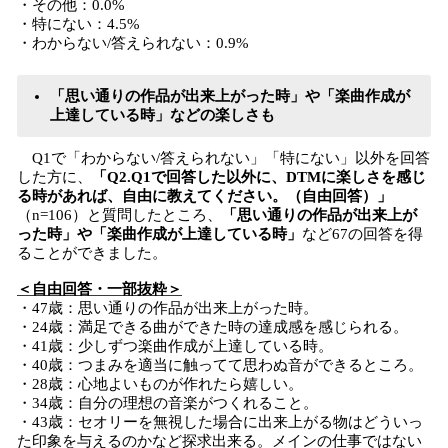
・その他：0.0%
・特にない：4.5%
・わからない/答えられない：0.9%
「思い通りの作品が出来上がった時」や「楽曲作成が
上達している時」などの楽しさも
Q1で「わからない/答えられない」「特にない」以外を回答
した方に、
「Q2.Q1で回答した以外に、DTMに楽しさを感じ
る時があれば、自由に教えてください。（自由回答）」
（n=106）と質問したところ、
「思い通りの作品が出来上が
った時」や「楽曲作成が上達している時」
など67の回答を得
ることができました。
＜自由回答・一部抜粋＞
・47歳：思い通りの作品が出来上がった時。
・24歳：満足できる曲ができた時の達成感を感じられる。
・41歳：少しずつ楽曲作成が上達している時。
・40歳：つまみを適当に触ってて思わぬ音ができるところ。
・28歳：心地よいものが作れたら嬉しい。
・34歳：自分の理想の音楽がつくれること。
・43歳：セオリーを無視した場合に出来上がる物はどういっ
た印象を与えるのかなど探求出来る。メインの仕事ではない