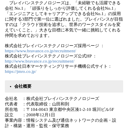
ブレイバンステクノロジーズは、「未経験でも活躍できる
会社 No.1」「頑張りをしっかり評価してくれる会社No.1」
「エンジニアとしてキャリアアップできる会社No.1」の採用
に関する3部門で第一位に選ばれました。ブレイバンスが目指
すのは「クラウド技術を追求し、世界のワークスタイルを変
えていくこと。」大きな目標に本気で一緒に挑戦してくれる
仲間を求めております。
株式会社ブレイバンステクノロジーズ採用ページ ：
https://www.bravance.co.jp/recruitment/
株式会社ブレイバンステクノロジーズ公式HP ：
http://www.bravance.co.jp/recruitment/
株式会社日本マーケティングリサーチ機構公式サイト：
https://jmro.co.jp/
会社概要
会社名 ：株式会社ブレイバンステクノロジーズ
代表者 ：代表取締役：山田和則
所在地 ：〒104-0043 東京都中央区湊1-2-10 堀川ビル5F
設立 ：2008年12月1日
事業内容：情報システム及び通信ネットワークの企画・設
計・構築・運用・監視・保守業務