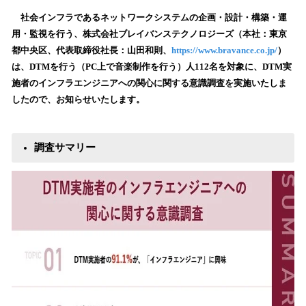
ね
！
社会インフラであるネットワークシステムの企画・設計・構築・運
数
用・監視を行う、株式会社ブレイバンステクノロジーズ（本社：東京
を
都中央区、代表取締役社長：山田和則、
https://www.bravance.co.jp/
）
読
は、DTMを行う（PC上で音楽制作を行う）人112名を対象に、DTM実
み
施者のインフラエンジニアへの関心に関する意識調査を実施いたしま
込
したので、お知らせいたします。
み
中
で
す
調査サマリー