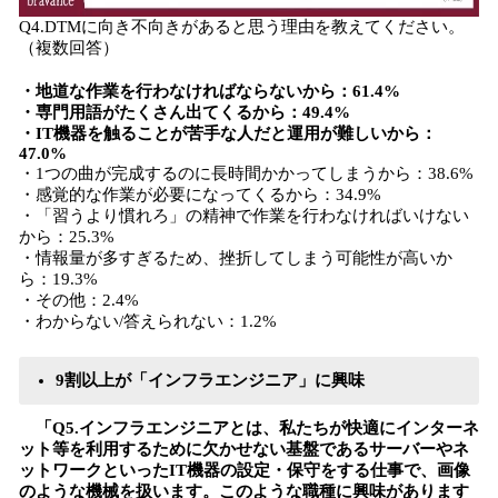
Q4.DTMに向き不向きがあると思う理由を教えてください。
（複数回答）
・地道な作業を行わなければならないから：61.4%
・専門用語がたくさん出てくるから：49.4%
・IT機器を触ることが苦手な人だと運用が難しいから：
47.0%
・1つの曲が完成するのに長時間かかってしまうから：38.6%
・感覚的な作業が必要になってくるから：34.9%
・「習うより慣れろ」の精神で作業を行わなければいけない
から：25.3%
・情報量が多すぎるため、挫折してしまう可能性が高いか
ら：19.3%
・その他：2.4%
・わからない/答えられない：1.2%
9割以上が「インフラエンジニア」に興味
「Q5.インフラエンジニアとは、私たちが快適にインターネ
ット等を利用するために欠かせない基盤であるサーバーやネ
ットワークといったIT機器の設定・保守をする仕事で、画像
のような機械を扱います。このような職種に興味があります