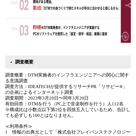
調査概要
調査概要：DTM実施者のインフラエンジニアへの関心に関す
る意識調査
調査方法：IDEATECHが提供するリサーチPR「リサピー®︎」
の企画によるインターネット調査
調査期間：2023年3月20日〜同年3月20日
有効回答：DTMを行う（PC上で音楽制作を行う）人112名
※構成比は小数点以下第2位を四捨五入しているため、合計し
ても必ずしも100とはなりません。
≪利用条件≫
1 情報の出典元として「株式会社ブレイバンステクノロジー