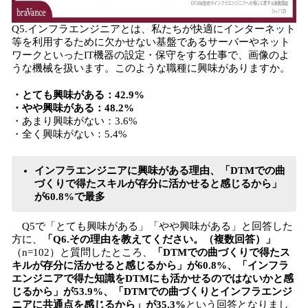
Q5.インフラエンジニアとは、私たちが快適にインターネット
等を利用するために欠かせない基盤であるサーバーやネット
ワークといったIT機器の設定・保守をする仕事で、画像のよ
うな機械を扱います。このような職種に興味がありますか。
・とても興味がある：42.9%
・やや興味がある：48.2%
・あまり興味がない：3.6%
・全く興味がない：5.4%
インフラエンジニアに興味がある理由、「DTMでの曲
づくりで得たスキルが存分に活かせると感じるから」
が60.8%で最多
Q5で「とても興味がある」「やや興味がある」と回答した
方に、
「Q6.その理由を教えてください。（複数回答）」
（n=102）と質問したところ、
「DTMでの曲づくりで得たス
キルが存分に活かせると感じるから」が60.8%、「インフラ
エンジニアで得た知識をDTMにも活かせるのではないかと感
じるから」が53.9%、「DTMでの曲づくりとインフラエンジ
ニアに共通点を感じるから」が35.3%
という回答となりまし