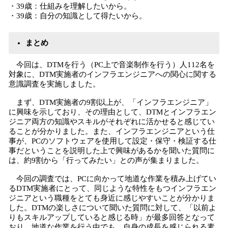
・39歳：仕組みを理解したいから。
・39歳：自分の知識として得たいから。
まとめ
今回は、DTMを行う（PC上で音楽制作を行う）人112名を
対象に、DTM実施者のインフラエンジニアへの関心に関する
意識調査を実施しました。
まず、DTM実施者の9割以上が、「インフラエンジニア」
に興味を示しており、その理由として、DTMとインフラエン
ジニア両方の知識やスキルがそれぞれに活かせると感じてい
ることが分かりました。また、インフラエンジニアという仕
事が、PCのソフトウェアを使用して設定・保守・検証する仕
事だということを説明した上で興味があるかを聞いた質問に
は、約9割から「行ってみたい」との声が集まりました。
今回の調査では、PCに向かって地道な作業を積み上げてい
るDTM実施者にとって、同じような特性をもつインフラエン
ジニアという職種をとても身近に感じやすいことが分かりま
した。DTMの楽しさについて聞いた質問に対して、「以前よ
りもスキルアップしていると感じる時」が最多回答となって
おり、地道な作業を行う中でも、自身の成長を感じられる素