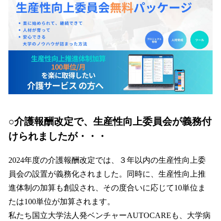
を
読
み
込
み
中
で
す
○介護報酬改定で、生産性向上委員会が義務付
けられましたが・・・
2024年度の介護報酬改定では、３年以内の生産性向上委
員会の設置が義務化されました。同時に、生産性向上推
進体制の加算も創設され、その度合いに応じて10単位ま
たは100単位が加算されます。
私たち国立大学法人発ベンチャーAUTOCAREも、大学病