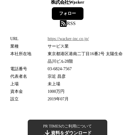
株式会社Wacker
6
フォロワー
フォロー
RSS
URL
https://wacker-inc.co.jp/
業種
サービス業
本社所在地
東京都港区港南二丁目16番2号 太陽生命
品川ビル28階
電話番号
03-6824-7567
代表者名
宗近 昌彦
上場
未上場
資本金
1000万円
設立
2019年07月
PR TIMESのご利用について
資料をダウンロード