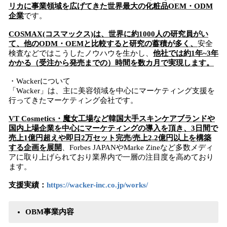
リカに事業領域を広げてきた世界最大の化粧品OEM・ODM
企業
です。
COSMAX(コスマックス)は、世界に約1000人の研究員がい
て、他のODM・OEMと比較すると研究の蓄積が多く、
安全
検査などではこうしたノウハウを生かし、
他社では約1年~3年
かかる（受注から発売までの）時間を数カ月で実現します。
・Wackerについて
「Wacker」は、主に美容領域を中心にマーケティング支援を
行ってきたマーケティング会社です。
VT Cosmetics・魔女工場など韓国大手スキンケアブランドや
国内上場企業を中心にマーケティングの導入を頂き、3日間で
売上1億円超えや即日2万セット完売/売上2.2億円以上を構築
する企画を展開
、Forbes JAPANやMarke Zineなど多数メディ
アに取り上げられており業界内で一層の注目度を高めており
ます。
支援実績：
https://wacker-inc.co.jp/works/
OBM事業内容