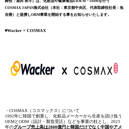
数
締役：鹿田 将斗）は、化粧品や健康食品のOEM・ODMを行う
を
COSMAX JAPAN株式会社（本社：東京都中央区、代表取締役社長：魚
読
在善）と提携しOBM事業を開始する事をお知らせいたします。
み
込
み
◾️Wacker × COSMAX
中
で
す
・COSMAX（コスマックス）について
1992年に韓国で創業し、化粧品メーカーから生産を請け負う
OEMとODM（設計・製造受託）などを事業の柱とし、2023
年の
グループ売上高は2800億円と韓国だけでなく中国やアメ