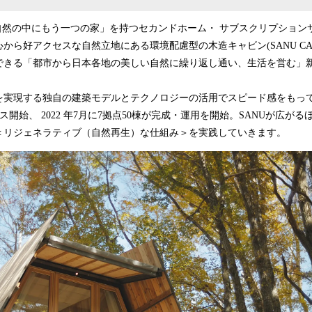
、「自然の中にもう一つの家」を持つセカンドホーム・ サブスクリプショ
から好アクセスな自然立地にある環境配慮型の木造キャビン(SANU CA
できる「都市から日本各地の美しい自然に繰り返し通い、生活を営む」
を実現する独自の建築モデルとテクノロジーの活用でスピード感をもっ
サービス開始、 2022 年7月に7拠点50棟が完成・運用を開始。SANUが広
＜リジェネラティブ（自然再生）な仕組み＞を実践していきます。