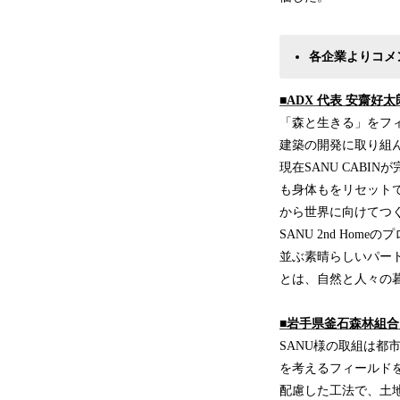
各企業よりコメ
■ADX 代表 安齋好
「森と生きる」をフ
建築の開発に取り組
現在SANU CAB
も身体もをリセット
から世界に向けてつ
SANU 2nd H
並ぶ素晴らしいパー
とは、自然と人々の
■岩手県釜石森林組合
SANU様の取組は
を考えるフィールド
配慮した工法で、土