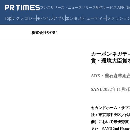
プレスリリース・ニュースリリース配信サービスのPR TIM
Top
テクノロジー
モバイル
アプリ
エンタメ
ビューティー
ファッショ
株式会社SANU
カーボンネガティ
賞・環境大臣賞
ADX・釜石森林組
SANU
2022年11月9
セカンドホーム・サブス
社：東京都中央区／代表
催）において最優秀賞
また、SANU 2nd