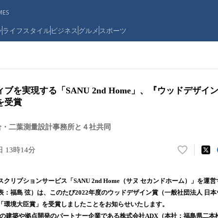
ES
ン
ライフスタイル
ビジネス
グルメ
スポーツ
ブを実現する「SANU 2nd Home」、『ウッドデザイン
を受賞
合・二葉測量設計事務所と４社共同
日 13時14分
い
い
ね
クリプションサービス「SANU 2nd Home（サヌ セカンドホーム）」を運営
！
：福島 弦）は、このたび2022年度のウッドデザイン賞（一般社団法人 日
数
「環境大臣賞」を受賞しましたことをお知らせいたします。
を
読
 Homeの建築や拠点開発のパートナー企業である株式会社ADX（本社：福島県二