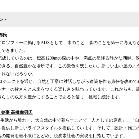
ント
太郎氏
ィロソフィーに掲げるADXとして、木のこと、森のことを第一に考えな
んできました。
INが完成しているのは、標高1200mの森の中や、満点の星降る静かな湖畔
できる、自然豊かな場所です。この景色を残したい。新しい山小屋のよ
くれないだろうか。
omeのプロジェクトを通じ、自然と丁寧に対話しながら建築を作る責任を改め
トナーの皆さんと未来をつくる楽しさを味わっています。これからも、
暮らしの双方を豊かにすることであると信じ、挑戦し続けます。
 参事 高橋幸男氏
都市生活から離れー、大自然の中で暮らすことで「人としての原点」、「
を提供し新しいライフスタイルを提供しています。そして、設計・施工
地の開発を最小限にとどめ、脱炭素社会の実現を目指しています。