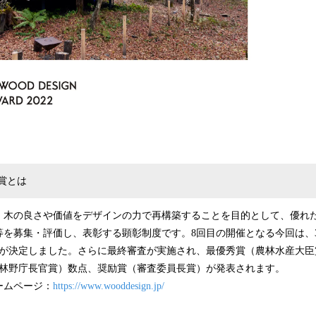
賞とは
、木の良さや価値をデザインの力で再構築することを目的として、優れ
を募集・評価し、表彰する顕彰制度です。8回目の開催となる今回は、3
作品が決定しました。さらに最終審査が実施され、最優秀賞（農林水産大
（林野庁長官賞）数点、奨励賞（審査委員長賞）が発表されます。
ームページ：
https://www.wooddesign.jp/