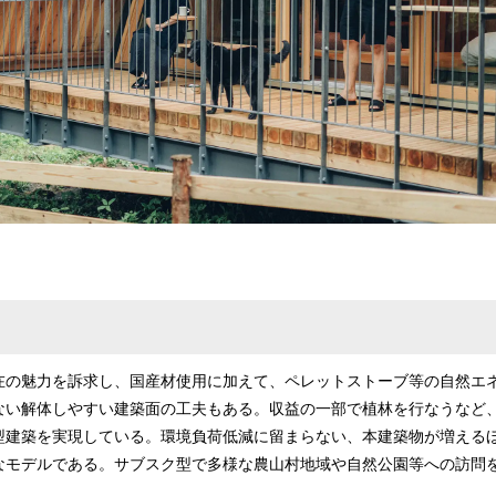
在の魅力を訴求し、国産材使用に加えて、ペレットストーブ等の自然エ
ない解体しやすい建築面の工夫もある。収益の⼀部で植林を⾏なうなど
型建築を実現している。環境負荷低減に留まらない、本建築物が増える
なモデルである。サブスク型で多様な農山村地域や自然公園等への訪問