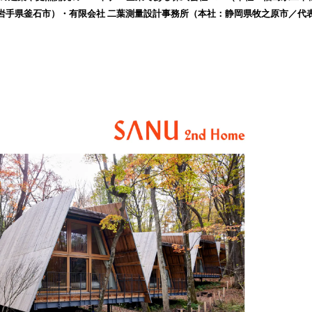
み
岩手県釜石市）・有限会社 二葉測量設計事務所（本社：静岡県牧之原市／代
込
。
み
中
で
す