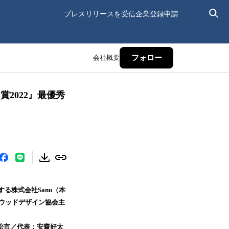
プレスリリースを受信
企業登録申請
会社概要
フォロー
賞2022』最優秀
する株式会社Sanu（本
本ウッドデザイン協会主
本松市／代表：安齋好太