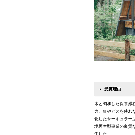
受賞理由
木と調和した保養滞
力、釘やビスを使わ
化したサーキュラー
境再生型事業の良質
価した。