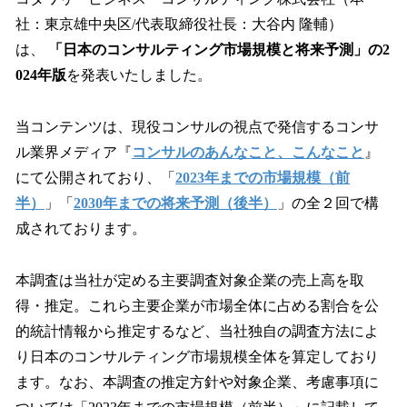
数
社：東京雄中央区/代表取締役社長：大谷内 隆輔）
を
は、
「日本のコンサルティング市場規模と将来予測」の2
読
み
024年版
を発表いたしました。
込
み
当コンテンツは、現役コンサルの視点で発信するコンサ
中
で
ル業界メディア『
コンサルのあんなこと、こんなこと
』
す
にて公開されており、「
2023年までの市場規模（前
半）
」「
2030年までの将来予測（後半）
」の全２回で構
成されております。
本調査は当社が定める主要調査対象企業の売上高を取
得・推定。これら主要企業が市場全体に占める割合を公
的統計情報から推定するなど、当社独自の調査方法によ
り日本のコンサルティング市場規模全体を算定しており
ます。なお、本調査の推定方針や対象企業、考慮事項に