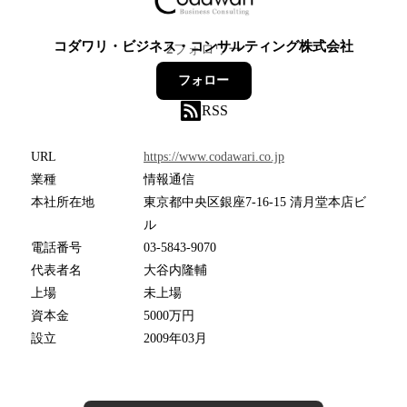
コダワリ・ビジネス・コンサルティング株式会社
2
フォロワー
フォロー
RSS
URL
https://www.codawari.co.jp
業種
情報通信
本社所在地
東京都中央区銀座7-16-15 清月堂本店ビ
ル
電話番号
03-5843-9070
代表者名
大谷内隆輔
上場
未上場
資本金
5000万円
設立
2009年03月