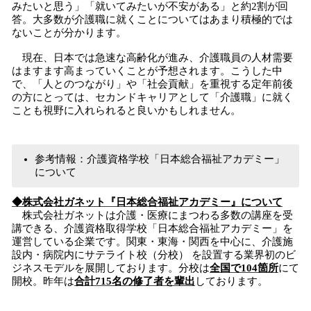
みたいと思う」「就いてみたいが不安がある」と約2割が回
答。大多数が介護職に就くことについてはあまり積極的では
ないことが分かります。
現在、日本では急速な高齢化が進み、介護職員の人材需要
はますます高まっていくことが予想されます。こうした中
で、「人とのつながり」や「社会貢献」を重視する定年前後
の方にとっては、セカンドキャリアとして「介護職」に就く
ことも視野に入れられると良いかもしれません。
参考情報：介護資格学校「日本総合福祉アカデミー」
について
◆株式会社ガネット『日本総合福祉アカデミー』について
株式会社ガネットは介護・医療にまつわる多数の講座を受
講できる、介護資格取得学校「日本総合福祉アカデミー」を
運営している企業です。関東・東海・関西を中心に、介護施
設内・病院内にサテライト校（分校） を設置する業界初のビ
ジネスモデルを展開しております。分校は
全国で104箇所
にて
開校。昨年は
合計715名の修了者を輩出
しております。