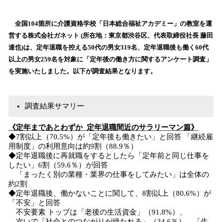
い
ね
！
全国104箇所に介護資格学校「日本総合福祉アカデミー」の教室を運
数
営する株式会社ガネット (所在地：東京都渋谷区、代表取締役社長 藤田
を
達也)は、定年退職を控える50代の男女319名、定年退職後も働く60代
読
以上の男女259名を対象に「定年後の働き方に関するアンケート調査」
み
を実施いたしました。以下が調査結果となります。
込
み
中
調査結果サマリー
で
す
《定年まであとわずか 定年退職間近のサラリーマン篇》
◆7割以上（70.5%）が「定年後も働きたい」と回答 「継続雇
用制度」の利用意向は約9割（88.9％）
◆定年退職後に再就職をするとしたら「定年前と同じ仕事を
したい」6割（59.6％）が回答
「まったく別の業種・業界の仕事をしてみたい」は全体の
約2割
◆定年退職後、働かないことに関して、8割以上（80.6%）が
「不安」と回答
不安要素 トップは「老後の生活資金」（91.8%）、
次いで「社会とのつながりが絶たれる」（34.6％）、「生