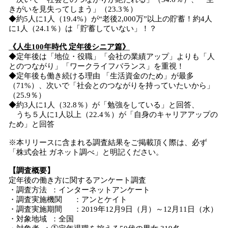
きがいを見失ってしまう」（23.3％）
◆約5人に1人（19.4%）が“老後2,000万”以上の貯蓄！約4人
に1人（24.1％）は「貯蓄していない」！？
《人生100年時代 定年後シニア篇》
◆定年後は「地位・役職」「会社の業績アップ」よりも「人
とのつながり」「ワークライフバランス」を重視！
◆定年後も働き続ける理由 「生活資金のため」が最多
（71%）、次いで「社会とのつながりを持っていたいから」
（25.9％）
◆約3人に1人（32.8％）が「勉強をしている」と回答、
うち５人に1人以上（22.4％）が「自身のキャリアアップの
ため」と回答
※本リリースに含まれる調査結果をご掲載頂く際は、必ず
「株式会社 ガネット調べ」と明記ください。
【調査概要】
定年後の働き方に関するアンケート調査
・調査方法 ：インターネットアンケート
・調査実施機関 ：アンとケイト
・調査実施期間 ：2019年12月9日（月）～12月11日（水）
・対象地域 ：全国