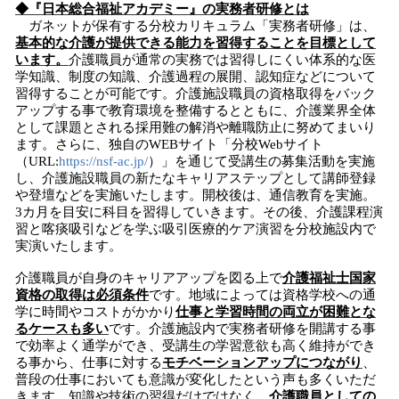
◆『日本総合福祉アカデミー』の実務者研修とは
ガネットが保有する分校カリキュラム「実務者研修」は、
基本的な介護が提供できる能力を習得することを目標として
います。
介護職員が通常の実務では習得しにくい体系的な医
学知識、制度の知識、介護過程の展開、認知症などについて
習得することが可能です。介護施設職員の資格取得をバック
アップする事で教育環境を整備するとともに、介護業界全体
として課題とされる採用難の解消や離職防止に努めてまいり
ます。さらに、独自のWEBサイト「分校Webサイト
（URL:
https://nsf-ac.jp/
）」を通じて受講生の募集活動を実施
し、介護施設職員の新たなキャリアステップとして講師登録
や登壇などを実施いたします。開校後は、通信教育を実施。
3カ月を目安に科目を習得していきます。その後、介護課程演
習と喀痰吸引などを学ぶ吸引医療的ケア演習を分校施設内で
実演いたします。
介護職員が自身のキャリアアップを図る上で
介護福祉士国家
資格の取得は必須条件
です。地域によっては資格学校への通
学に時間やコストがかかり
仕事と学習時間の両立が困難とな
るケースも多い
です。介護施設内で実務者研修を開講する事
で効率よく通学ができ、受講生の学習意欲も高く維持ができ
る事から、仕事に対する
モチベーションアップにつながり
、
普段の仕事においても意識が変化したという声も多くいただ
きます。知識や技術の習得だけではなく、
介護職員としての