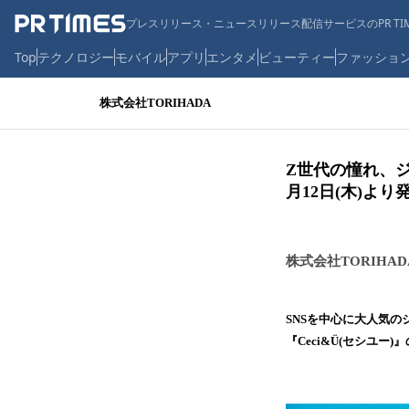
プレスリリース・ニュースリリース配信サービスのPR TIM
Top
テクノロジー
モバイル
アプリ
エンタメ
ビューティー
ファッショ
株式会社TORIHADA
Z世代の憧れ、ジ
月12日(木)より
株式会社TORIHAD
​SNSを中心に大人気
『Ceci&Ü(セシユー