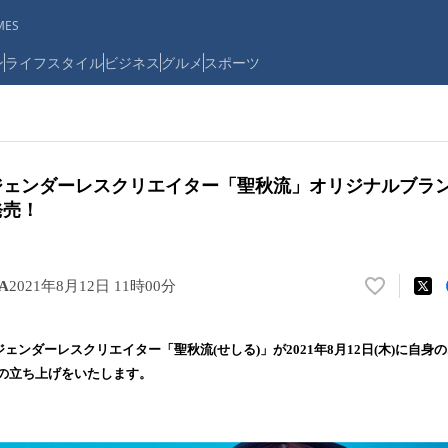
ES
ン
ライフスタイル
ビジネス
グルメ
スポーツ
ェンダーレスクリエイター「聖秋流」オリジナルブランド『
発売！
A
2021年8月12日 11時00分
い
い
ね
のジェンダーレスクリエイター「聖秋流(せしる)」が2021年8月12日(木)に自
！
)』の立ち上げをいたします。
数
を
読
み