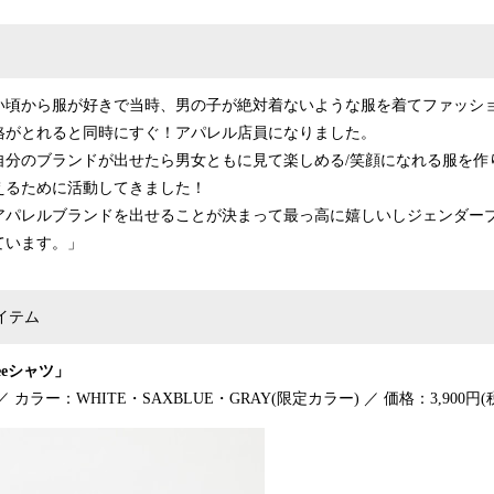
い頃から服が好きで当時、男の子が絶対着ないような服を着てファッシ
格がとれると同時にすぐ！アパレル店員になりました。
自分のブランドが出せたら男女ともに見て楽しめる/笑顔になれる服を作
えるために活動してきました！
アパレルブランドを出せることが決まって最っ高に嬉しいしジェンダー
ています。」
アイテム
Teeシャツ」
 カラー：WHITE・SAXBLUE・GRAY(限定カラー) ／ 価格：3,900円(