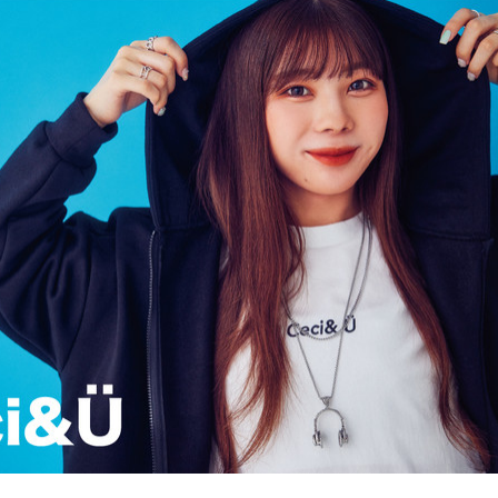
込
み
中
で
す