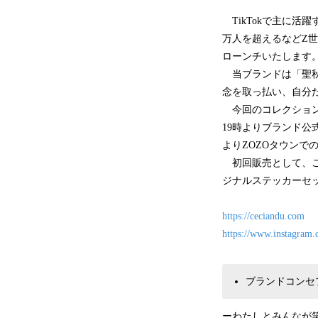
TikTokで主に活躍
万人を超えるなどZ世
ローンチいたします
当ブランドは「聖秋
念を取っ払い、自分
今回のコレクションは
19時よりブランド公
よりZOZOタウンで
初回販売として、ご
ジナルステッカーセ
https://ceciandu.com
https://www.instagram.c
ブランドコンセ
ーわたしとみんなが笑顔