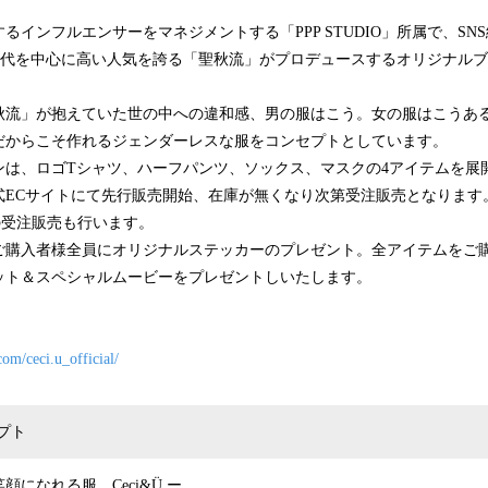
するインフルエンサーをマネジメントする「PPP STUDIO」所属で、SN
代を中心に高い人気を誇る「聖秋流」がプロデュースするオリジナルブラン
。
流」が抱えていた世の中への違和感、男の服はこう。女の服はこうあ
だからこそ作れるジェンダーレスな服をコンセプトとしています。
、ロゴTシャツ、ハーフパンツ、ソックス、マスクの4アイテムを展開。
式ECサイトにて先行販売開始、在庫が無くなり次第受注販売となります。ま
の受注販売も行います。
購入者様全員にオリジナルステッカーのプレゼント。全アイテムをご
ット＆スペシャルムービーをプレゼントしいたします。
om/ceci.u_official/
プト
になれる服。Ceci&Ü ー