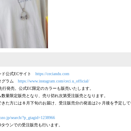
ンド公式ECサイト
https://ceciandu.com
スタグラム
https://www.instagram.com/ceci.u_official/
時より先行発売。公式EC限定のカラーも販売いたします。
ム数量限定販売となり、売り切れ次第受注販売となります。
できた方には８月下旬のお届け、受注販売分の発送は2ヶ月後を予定して
zozo.jp/search/?p_gtagid=1238966
OZOタウンでの受注販売も行います。