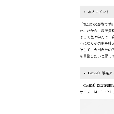
本人コメント
「私は姉の影響で幼
た。だから、高卒資
そこで色々学んで、
うになりその夢を叶
そして、今回自分の
を目指したいと思っ
Ceci&Ü 販売
「Ceci&Ü ロゴ刺繍
サイズ：M・L ・XL ／