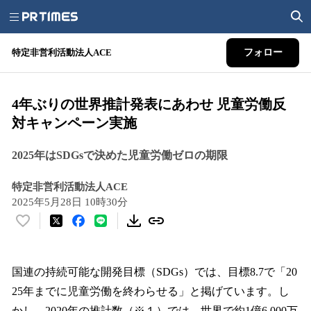
特定非営利活動法人ACE
フォロー
4年ぶりの世界推計発表にあわせ 児童労働反
対キャンペーン実施
2025年はSDGsで決めた児童労働ゼロの期限
特定非営利活動法人ACE
2025年5月28日 10時30分
い
い
ね
！
国連の持続可能な開発目標（SDGs）では、目標8.7で「20
数
25年までに児童労働を終わらせる」と掲げています。し
を
かし、2020年の推計数（※１）では、世界で約1億6,000万