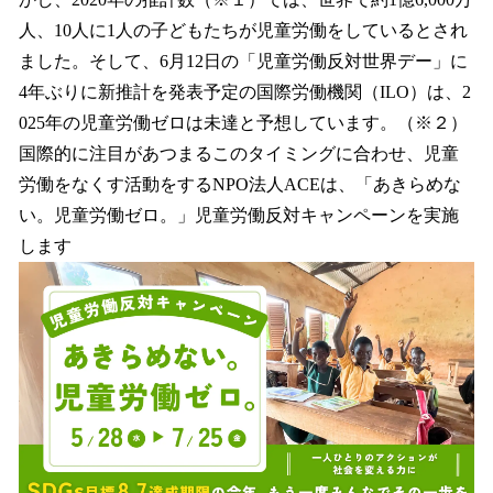
読
み
人、10人に1人の子どもたちが児童労働をしているとされ
込
ました。そして、6月12日の「児童労働反対世界デー」に
み
4年ぶりに新推計を発表予定の国際労働機関（ILO）は、2
中
で
025年の児童労働ゼロは未達と予想しています。（※２）
す
国際的に注目があつまるこのタイミングに合わせ、児童
労働をなくす活動をするNPO法人ACEは、「あきらめな
い。児童労働ゼロ。」児童労働反対キャンペーンを実施
します