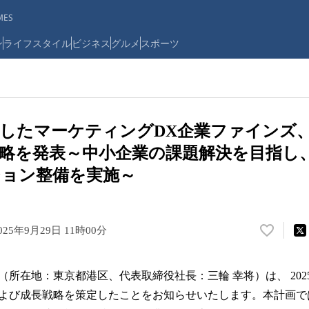
ES
ン
ライフスタイル
ビジネス
グルメ
スポーツ
したマーケティングDX企業ファインズ
略を発表～中小企業の課題解決を目指し、
ション整備を実施～
025年9月29日 11時00分
い
い
ね
所在地：東京都港区、代表取締役社長：三輪 幸将）は、 2025
！
数
よび成長戦略を策定したことをお知らせいたします。本計画で