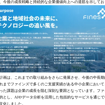
を
、今後の成長戦略と持続的な企業価値向上への道筋を示してお
読
み
込
み
中
で
す
計画は、これまでの取り組みをさらに発展させ、今後の中長期
れまでファインズで多くのご支援実績がある中小企業において
った課題は企業の成長を阻む深刻な要因となっています。ファ
的とし、AIやデータ分析を活用した包括的なサービスを通じ
文化しました。