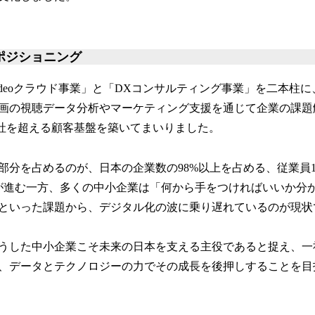
ポジショニング
deoクラウド事業」と「DXコンサルティング事業」を二本柱
画の視聴データ分析やマーケティング支援を通じて企業の課題
00社を超える顧客基盤を築いてまいりました。
分を占めるのが、日本の企業数の98%以上を占める、従業員1
が進む一方、多くの中小企業は「何から手をつければいいか分か
といった課題から、デジタル化の波に乗り遅れているのが現状
うした中小企業こそ未来の日本を支える主役であると捉え、一
、データとテクノロジーの力でその成長を後押しすることを目