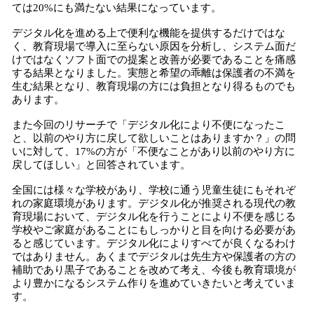
ては20%にも満たない結果になっています。
デジタル化を進める上で便利な機能を提供するだけではな
く、教育現場で導入に至らない原因を分析し、システム面だ
けではなくソフト面での提案と改善が必要であることを痛感
する結果となりました。実態と希望の乖離は保護者の不満を
生む結果となり、教育現場の方には負担となり得るものでも
あります。
また今回のリサーチで「デジタル化により不便になったこ
と、以前のやり方に戻して欲しいことはありますか？」の問
いに対して、17%の方が「不便なことがあり以前のやり方に
戻してほしい」と回答されています。
全国には様々な学校があり、学校に通う児童生徒にもそれぞ
れの家庭環境があります。デジタル化が推奨される現代の教
育現場において、デジタル化を行うことにより不便を感じる
学校やご家庭があることにもしっかりと目を向ける必要があ
ると感じています。デジタル化によりすべてが良くなるわけ
ではありません。あくまでデジタルは先生方や保護者の方の
補助であり黒子であることを改めて考え、今後も教育環境が
より豊かになるシステム作りを進めていきたいと考えていま
す。