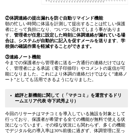
②体調連絡の提出漏れを防ぐ自動リマインド機能
朝の忙しい時間に体温を計測して提出することは忙しい保護
者にとって負担になり、ついつい忘れてしまう事がありま
す。
管理者が任意に設定した時刻に体調連絡が漏れている場
合は、システムが自動的に記入を促すメールを送ります
。
学
校側の確認作業を軽減することができます。
③連絡ノート機能
今までの保護者から管理者に送る一方通行の連絡だけではな
く、管理者による承認（電子印捺印）やコメントの返信が可
能になりました。これにより体調の連絡だけではなく”連絡ノ
ート”としても活用できるようになりました。
総評と新機能に関して（「マチコミ」を運営するドリ
ームエリア代表 寺下武秀より）
今回のリサーチはマチコミを導入している施設を対象として
行っており、保護者が希望する全ての機能が無料で使える状
況になっています。その様な状況にも関わらず、多くの機能
でデジタル化の導入率は30%前後に過ぎず、体調管理に至っ