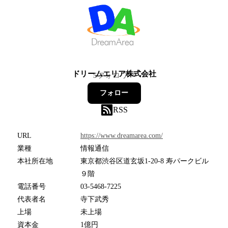
ドリームエリア株式会社
5
フォロワー
フォロー
RSS
URL
https://www.dreamarea.com/
業種
情報通信
本社所在地
東京都渋谷区道玄坂1-20-8 寿パークビル
９階
電話番号
03-5468-7225
代表者名
寺下武秀
上場
未上場
資本金
1億円