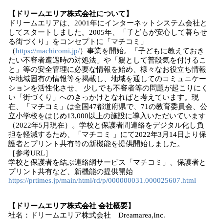
【ドリームエリア株式会社について】
ドリームエリアは、2001年にインターネットシステム会社と
してスタートしました。2005年、「子どもが安心して暮らせ
る街づくり」をコンセプトに「マチコミ」
（
https://machicomi.jp/
）事業を開始。「子どもに教えておき
たい不審者遭遇時の対処法」や「親として普段気を付けるこ
と」等の安全管理に必要な情報を始め、様々なお役立ち情報
や地域固有の情報等を掲載し、地域を通してのコミュニケー
ションを活性化させ、 少しでも不審者等の問題が起こりにく
い「街づくり」へのきっかけとなればと考えています。現
在、「マチコミ」は全国47都道府県で、71の教育委員会、公
立小学校をはじめ13,000以上の施設に導入いただいています
（2022年5月現在）。学校と保護者間連絡をデジタル化し負
担を軽減するため、「マチコミ 」にて2022年3月14日より保
護者とプリント共有等の新機能を提供開始しました。
［参考URL］
学校と保護者を結ぶ連絡網サービス「マチコミ」、保護者と
プリント共有など、新機能の提供開始
https://prtimes.jp/main/html/rd/p/000000031.000025607.html
【ドリームエリア株式会社 会社概要】
社名：ドリームエリア株式会社 Dreamarea,Inc.