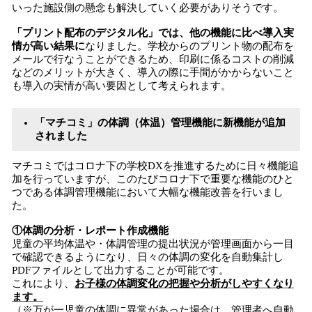
いった施設側の懸念も解決していく必要がありそうです。
「プリント配布のデジタル化」では、他の機能に比べ導入実
情が高い結果に
なりました。学校からのプリント物の配布を
メールで行なうことができるため、印刷に係るコストの削減
などのメリットが大きく、導入の際に手間がかからないこと
も導入の実情が高い要因として考えられます。
「マチコミ」の体調（体温）管理機能に新機能が追加
されました
マチコミではコロナ下の学校DXを推進するために日々機能追
加を行っていますが、このたびコロナ下で重要な機能のひと
つである体調管理機能において大幅な機能改善を行いまし
た。
①体調の分析・レポート作成機能
児童の平均体温や・体調管理の提出状況が管理画面から一目
で確認できるようになり、日々の体調の変化を自動集計し
PDFファイルとして出力することが可能です。
これにより、
お子様の体調変化の把握や分析がしやすくなり
ます。
（※万が一児童の体調に異常があった場合は、管理者へ自動