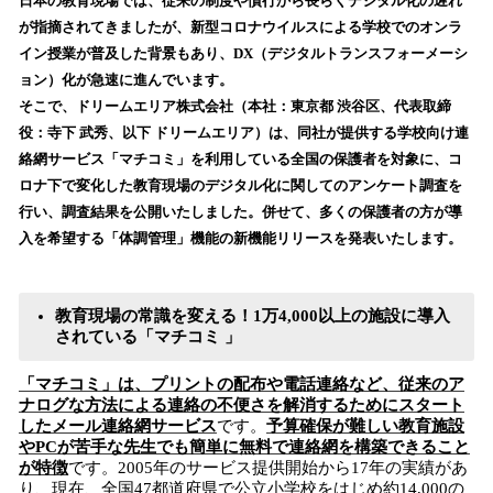
！
日本の教育現場では、従来の制度や慣行から長らくデジタル化の遅れ
数
が指摘されてきましたが、新型コロナウイルスによる学校でのオンラ
を
イン授業が普及した背景もあり、DX（デジタルトランスフォーメーシ
読
ョン）化が急速に進んでいます。
み
そこで、ドリームエリア株式会社（本社：東京都 渋谷区、代表取締
込
役：寺下 武秀、以下 ドリームエリア）は、同社が提供する学校向け連
み
絡網サービス「マチコミ」を利用している全国の保護者を対象に、コ
中
で
ロナ下で変化した教育現場のデジタル化に関してのアンケート調査を
す
行い、調査結果を公開いたしました。併せて、多くの保護者の方が導
入を希望する「体調管理」機能の新機能リリースを発表いたします。
教育現場の常識を変える！1万4,000以上の施設に導入
されている「マチコミ 」
「マチコミ」は、プリントの配布や電話連絡など、従来のア
ナログな方法による連絡の不便さを解消するためにスタート
したメール連絡網サービス
です。
予算確保が難しい教育施設
やPCが苦手な先生でも簡単に無料で連絡網を構築できること
が特徴
です。2005年のサービス提供開始から17年の実績があ
り、現在、全国47都道府県で公立小学校をはじめ約14,000の