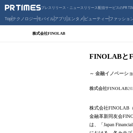
プレスリリース・ニュースリリース配信サービスのPR TIM
Top
テクノロジー
モバイル
アプリ
エンタメ
ビューティー
ファッショ
株式会社FINOLAB
FINOLABと
～ 金融イノベーショ
株式会社FINOLAB
2
株式会社FINOLA
金融革新同友会FINO
は、「Japan Financ
における、各カテゴ