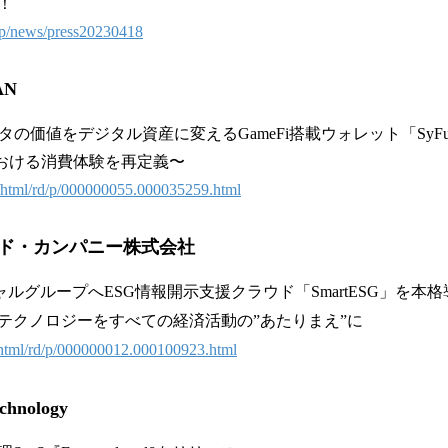
！
jp/news/press20230418
AN
ータの価値をデジタル資産に変えるGameFi搭載ウォレット「Sy
における消費体験を再定義〜
in/html/rd/p/000000055.000035259.html
ド・カンパニー株式会社
ャルグループへESG情報開示支援クラウド「SmartESG」を本
テクノロジーをすべての経済活動の”あたりまえ”に
n/html/rd/p/000000012.000100923.html
hnology