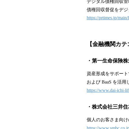
デジタル債権回収管理Sa
債権回収督促をデジ
https://prtimes.jp/mai
【
金融機関カテ
・第一生命保険株
資産形成をサポート
および BaaS を
https://www.dai-ichi-l
・株式会社三井住
個人のお客さま向けの総
https://www.smbc.co