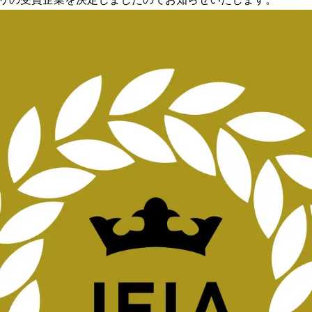
み
込
み
中
で
す