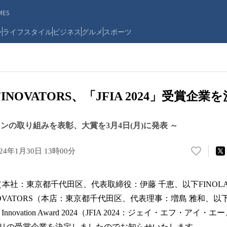
ES
ン
ライフスタイル
ビジネス
グルメ
スポーツ
FINOVATORS、「JFIA 2024」受賞企業
ンの取り組みを表彰、大賞を3月4日(月)に発表 ～
024年1月30日 13時00分
い
い
ね
B（本社：東京都千代田区、代表取締役：伊藤 千恵、以下FINO
！
数
VATORS（本店：東京都千代田区、代表理事：増島 雅和、以下 FI
を
ial Innovation Award 2024（JFIA 2024：ジェイ・エフ・アイ・
読
リの受賞企業を決定しましたのでお知らせいたします。