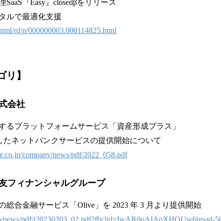
aS『Easy』closedβをリリース
タルで最適化支援
n/html/rd/p/000000003.000114825.html
ゴリ
】
式会社
するプラットフォームサービス「資産形成プラス」
活用したネットバンクサービスの提供開始について
ife.co.jp/company/news/pdf/2022_058.pdf
友フィナンシャルグループ
合金融サービス「Olive」を 2023 年 3 月より提供開始
.jp/news/pdf/j20230203_02.pdf?fbclid=IwAR0oAIAoXHQUw6tgsad-