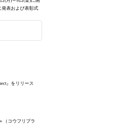
日(月)～8日(金)に開
の初日に発表および表彰式
ect』をリリース
i＋（コウフリプラ