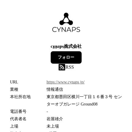
cynaps株式会社
42
フォロワー
フォロー
RSS
URL
https://www.cynaps.jp/
業種
情報通信
本社所在地
東京都墨田区横川一丁目１６番３号 セン
ターオブガレージ Ground08
電話番号
-
代表者名
岩屋雄介
上場
未上場