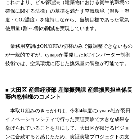
これにより、ビル管理法（建築物における衛生的環境の
確保に関する法律）の基準を満たす空気環境（温度・湿
度・CO2濃度）を維持しながら、当初目標であった電気
使用量1割～2割の削減を実現しています。
業務用空調はON/OFFの切替のみで微調整できないもの
が一般的ですが、cynapsが開発したIoTインバーター制御
技術では、空気環境に応じた換気量の調整が可能です。
■ 大田区 産業経済部 産業振興課 産業振興担当係長
藤内悠輔様のコメント
本取り組みのきっかけは、令和4年度にcynaps社が羽田
イノベーションシティで行った実証実験で大きな成果を
挙げられていることを耳にして、大田区が掲げるビジョ
ンに合致すると感じたため、実証実験プロジェクトの支