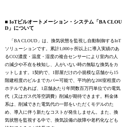
■ IoTビルオートメーション・システム「BA CLOU
D」について
「BA CLOUD」は、換気状態を監視し自動制御するIoT
ソリューションです。累計1,000ヶ所以上に導入実績のあ
るCO2濃度・温度・湿度の複合センサーにより室内の人
の減少や不在を検知し、人がいない時の無駄な換気をカ
ットします。1契約で、1部屋だけの小規模な店舗から15
階建程度のビルまでカバー可能で、平均的な200室程度の
ホテルであれば、1店舗あたり年間数百万円単位での電気
代（又はガス代等空調費）削減が期待できます。料金体
系は、削減できた電気代の一部をいただくモデルのた
め、導入に伴う新たなコストが発生しません。また、換
気状態を監視する中で、換気設備の故障や老朽化なども