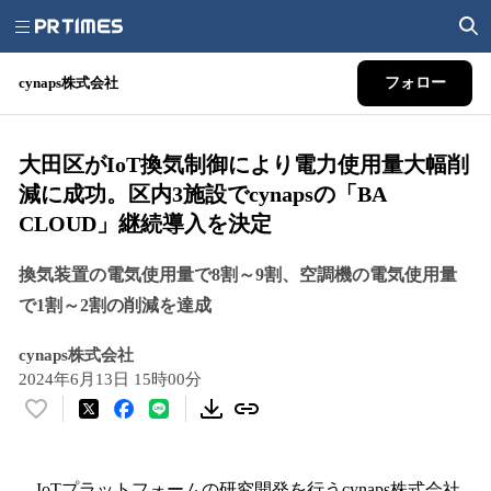
cynaps株式会社
フォロー
大田区がIoT換気制御により電力使用量大幅削
減に成功。区内3施設でcynapsの「BA
CLOUD」継続導入を決定
換気装置の電気使用量で8割～9割、空調機の電気使用量
で1割～2割の削減を達成
cynaps株式会社
2024年6月13日 15時00分
い
い
ね
！
IoTプラットフォームの研究開発を行うcynaps株式会社