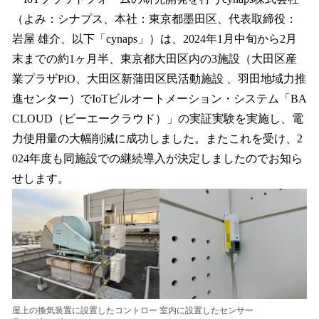
数
（よみ：シナプス、本社：東京都墨田区、代表取締役：
を
岩屋 雄介、以下「cynaps」）は、2024年1月中旬から2月
読
み
末までの約1ヶ月半、東京都大田区内の3施設（大田区産
込
業プラザPiO、大田区新蒲田区民活動施設 、羽田地域力推
み
進センター）でIoTビルオートメーション・システム「BA
中
で
CLOUD（ビーエークラウド）」の実証実験を実施し、電
す
力使用量の大幅削減に成功しました。またこれを受け、2
024年度も同施設での継続導入が決定しましたのでお知ら
せします。
屋上の換気装置に設置したコントロー
室内に設置したセンサー