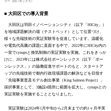
ラー（白いボックス）
■ 大田区での導入背景
大田区は羽田イノベーションシティ（以下「HICity」）
を地域課題解決の場（テストベッド）として位置づけ、
様々な先端技術の実証実験等を促進しています。温暖化
や電気代高騰の課題に直面する中で、2022年にHICity内の
一室でcynapsと換気制御の実証実験を実施。これをきっか
けに、2023年には株式会社ボーンレックス（以下「ボー
ンレックス」）の協働促進サポートのもと、スタートア
ップの先端技術で都内行政現場課題の解決などを目指す
「先端事業普及モデル創出事業（King Salmon Project）」
採択事業として、3施設4箇所に範囲を拡大し、cynapsとの
実証実験を実施することとなりました。
実証実験は2024年1月中旬から2月末までの約1ヶ月半実