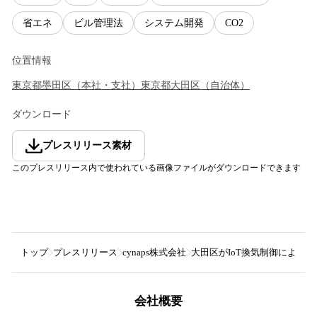
省エネ
ビル管理法
システム開発
CO2
位置情報
東京都
墨田区
（
本社・支社
）
東京都
大田区
（
自治体
）
ダウンロード
プレスリリース素材
このプレスリリース内で使われている画像ファイルがダウンロードできます
トップ
プレスリリース
cynaps株式会社
大田区がIoT換気制御により電
会社概要