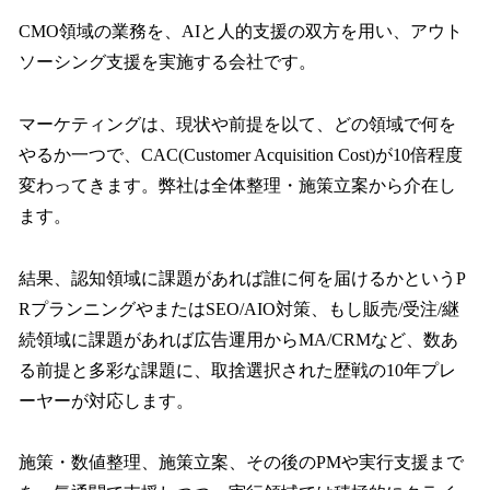
CMO領域の業務を、AIと人的支援の双方を用い、アウト
ソーシング支援を実施する会社です。
マーケティングは、現状や前提を以て、どの領域で何を
やるか一つで、CAC(Customer Acquisition Cost)が10倍程度
変わってきます。弊社は全体整理・施策立案から介在し
ます。
結果、認知領域に課題があれば誰に何を届けるかというP
RプランニングやまたはSEO/AIO対策、もし販売/受注/継
続領域に課題があれば広告運用からMA/CRMなど、数あ
る前提と多彩な課題に、取捨選択された歴戦の10年プレ
ーヤーが対応します。
施策・数値整理、施策立案、その後のPMや実行支援まで