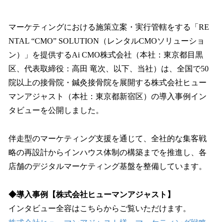
い
ね
！
マーケティングにおける施策立案・実行管轄をする「RE
数
NTAL “CMO” SOLUTION（レンタルCMOソリューショ
を
ン）」を提供するAi CMO株式会社（本社：東京都目黒
読
み
区、代表取締役：高田 竜次、以下、当社）は、全国で50
込
院以上の接骨院・鍼灸接骨院を展開する株式会社ヒュー
み
マンアジャスト（本社：東京都新宿区）の導入事例イン
中
で
タビューを公開しました。
す
伴走型のマーケティング支援を通じて、全社的な集客戦
略の再設計からインハウス体制の構築までを推進し、各
店舗のデジタルマーケティング基盤を整備しています。
◆導入事例【株式会社ヒューマンアジャスト】
インタビュー全容はこちらからご覧いただけます。