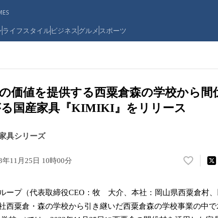
ES
ン
ライフスタイル
ビジネス
グルメ
スポーツ
の価値を提供する西粟倉森の学校から間
る国産家具『KIMIKI』をリリース
家具シリーズ
23年11月25日 10時00分
い
い
ね
ループ（代表取締役CEO：牧 大介、本社：岡山県西粟倉村
！
数
社西粟倉・森の学校から引き継いだ西粟倉森の学校事業の中で
を