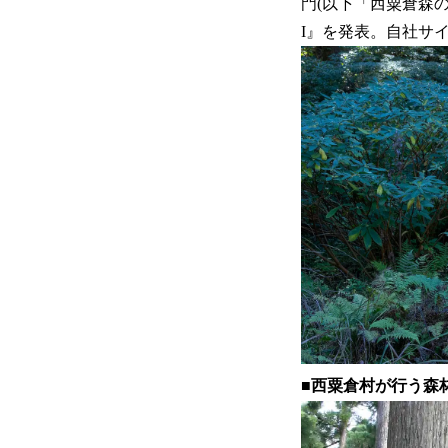
門(以下「西粟倉森の
I』を発表。自社サイ
■西粟倉村が行う森