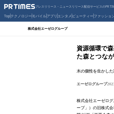
プレスリリース・ニュースリリース配信サービスのPR TIM
Top
テクノロジー
モバイル
アプリ
エンタメ
ビューティー
ファッショ
株式会社エーゼログループ
資源循環で森
た森とつなが
木の個性を生かした
エーゼログループ
20
株式会社エーゼログ
ープ」）の旧株式会