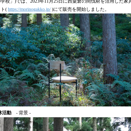
学校」)では、2023年11月25日に西粟倉の間伐材を活用した家具
読
ト(
https://morinogakko.jp/
)にて販売を開始しました。
み
込
み
中
で
す
林活動
- 背景 -