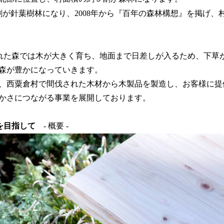
割が針葉樹林になり、2008年から『百年の森林構想』を掲げ、
された森では木が大きく育ち、地面まで日差しが入るため、下草
森が豊かになっていきます。
、西粟倉村で間伐された木材から木製品を製造し、お客様に提
かさにつながる事業を展開しております。
を目指して
- 概要 -