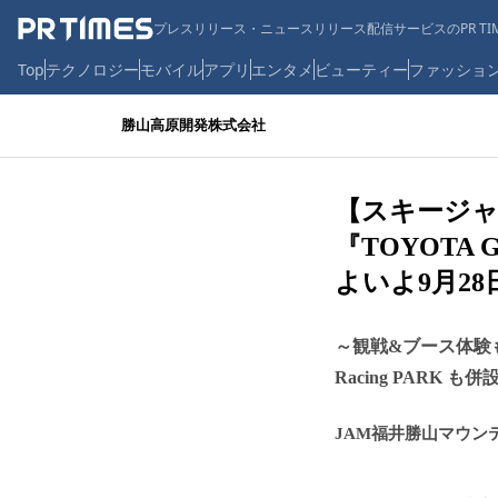
プレスリリース・ニュースリリース配信サービスのPR TIM
Top
テクノロジー
モバイル
アプリ
エンタメ
ビューティー
ファッショ
勝山高原開発株式会社
【スキージャ
『TOYOTA GA
よいよ9月2
～観戦&ブース体験も
Racing PARK
JAM福井勝山マウン