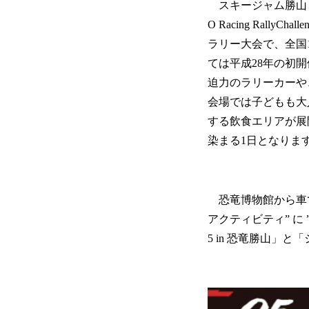
スキージャム勝山（福
O Racing Rally
ラリー大会で、全国
ては平成28年の初
迫力のラリーカーや
会場では子どもも大
する飲食エリアが展
染まる1日となりま
恐竜博物館から車で
アクティビティ” に ”選
5 in 恐竜勝山」