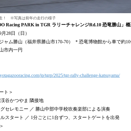
走！ ※写真は前年の走行の様子
O Racing PARK in TGR ラリーチャレンジRd.10 恐竜勝山」
9月28日（日）
ャム勝山（福井県勝山市170-70） ＊恐竜博物館から車で約10
内一円
toyotagazooracing.com/jp/tgrp/2025/tgr-rally-challenge-katsuyama/
ート＞
竜渓谷かつやま 隣接地
ングセレモニー ／ 勝山中部中学校吹奏楽部による演奏
アルスタート ／ 1分ごとに1台ずつ、スタートゲートを出発
＞