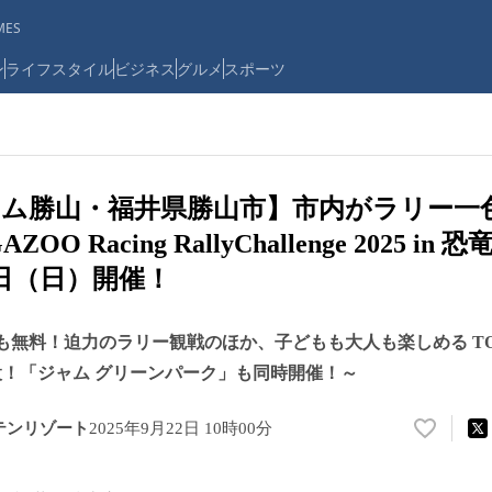
ES
ン
ライフスタイル
ビジネス
グルメ
スポーツ
ム勝山・福井県勝山市】市内がラリー一
ZOO Racing RallyChallenge 2025 i
8日（日）開催！
無料！迫力のラリー観戦のほか、子どもも大人も楽しめる TOYO
 も併設！「ジャム グリーンパーク」も同時開催！～
テンリゾート
2025年9月22日 10時00分
い
い
ね