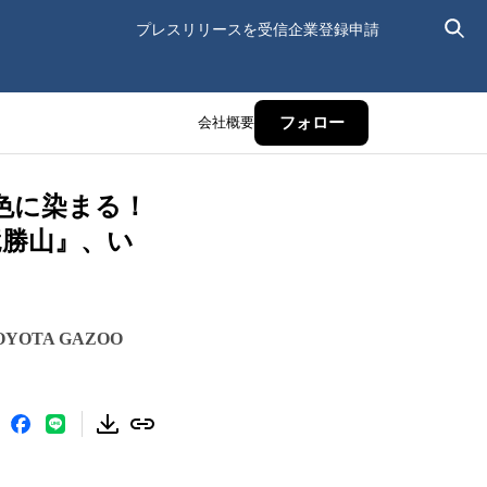
プレスリリースを受信
企業登録申請
会社概要
フォロー
色に染まる！
n 恐竜勝山』、い
TA GAZOO