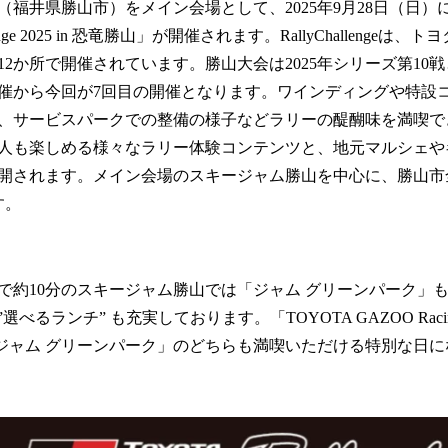
井県勝山市）をメイン会場として、2025年9月28日（日）に「T
！
数
Challenge 2025 in 恐竜勝山」が開催されます。RallyChalleng
を
12か所で開催されています。勝山大会は2025年シリーズ第10
読
開催から今回が7回目の開催となります。ワインディングや特設
み
込
、サービスパークでの整備の様子などラリーの醍醐味を満喫で
み
人も楽しめる様々なラリー体験コンテンツと、地元マルシェや
中
開されます。メイン会場のスキージャム勝山を中心に、勝山市
で
す
す。
約10分のスキージャム勝山では「ジャム グリーンパーク」も
べるランチ” も充実しております。「TOYOTA GAZOO Racing Rall
と「ジャム グリーンパーク」のどちらも満喫いただける特別な日