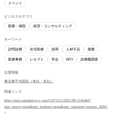
イベント
ビジネスカテゴリ
医療・病院
経営・コンサルティング
キーワード
訪問診療
在宅医療
採用
人材不足
開業
医療事務
レセプト
学会
BPO
診療圏調査
位置情報
東京都
千代田区
（
本社・支社
）
関連リンク
https://mics.zaitakuiryo-c.com/l/1075112/2025-09-15/lts6bf?
utm_source=press&utm_medium=press&utm_campaign=prtimes_26061