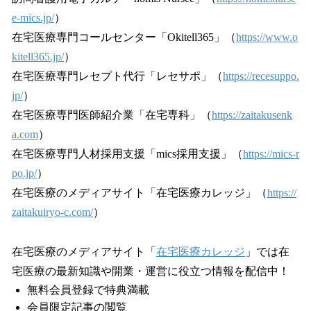
e-mics.jp/
）
在宅医療専門コールセンター「Okitell365」（
https://www.o
kitell365.jp/
）
在宅医療専門レセプト代行「レセサポ」（
https://recesuppo.
jp/
）
在宅医療専門医師紹介業「在宅専科」（
https://zaitakusenk
a.com
）
在宅医療専門人材採用支援「mics採用支援」（
https://mics-r
po.jp/
）
在宅医療のメディアサイト「在宅医療カレッジ」（
https://
zaitakuiryo-c.com/
）
在宅医療のメディアサイト「
在宅医療カレッジ
」では在
宅医療の最新知識や開業・運営に役立つ情報を配信中！
無料会員登録で特典満載
会員限定記事の閲覧