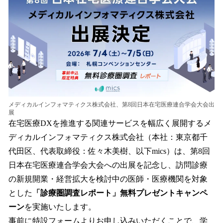
を
読
み
込
み
中
で
す
メディカルインフォマティクス株式会社、第8回日本在宅医療連合学会大会出
展
在宅医療DXを推進する関連サービスを幅広く展開するメ
ディカルインフォマティクス株式会社（本社：東京都千
代田区、代表取締役：佐々木美樹、以下mics）は、第8回
日本在宅医療連合学会大会への出展を記念し、訪問診療
の新規開業・経営拡大を検討中の医師・医療機関を対象
とした
「診療圏調査レポート」無料プレゼントキャンペ
ーン
を実施いたします。
事前に特設フォームよりお申し込みいただくことで、学