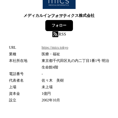
メディカルインフォマティクス株式会社
2
フォロワー
フォロー
RSS
URL
https://mics.tokyo
業種
医療・福祉
本社所在地
東京都千代田区丸の内二丁目1番1号 明治
生命館4階
電話番号
-
代表者名
佐々木 美樹
上場
未上場
資本金
1億円
設立
2002年10月