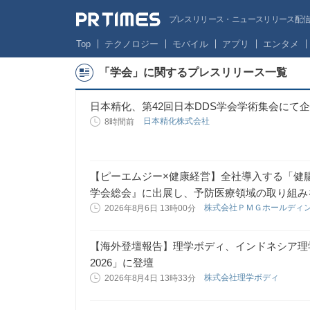
プレスリリース・ニュースリリース配信サー
Top
テクノロジー
モバイル
アプリ
エンタメ
「学会」に関するプレスリリース一覧
日本精化、第42回日本DDS学会学術集会にて
日本精化株式会社
8時間前
【ピーエムジー×健康経営】全社導入する「健腸
学会総会』に出展し、予防医療領域の取り組み
株式会社ＰＭＧホールディ
2026年8月6日 13時00分
【海外登壇報告】理学ボディ、インドネシア理学療法士学会
2026」に登壇
株式会社理学ボディ
2026年8月4日 13時33分