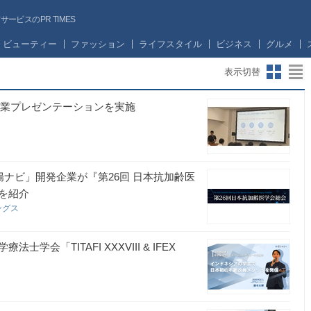
ビスのPR TIMES
ビューティー
ファッション
ライフスタイル
ビジネス
グルメ
表示切替
企業プレゼンテーションを実施
ナビ」開発企業が『第26回 日本抗加齢医
を紹介
ングス
「TITAFI XXXVIII & IFEX