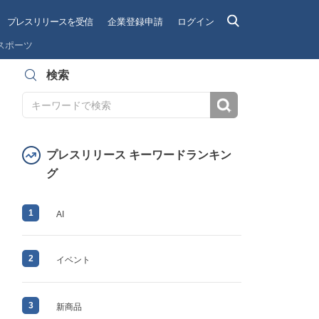
プレスリリースを受信
企業登録申請
ログイン
スポーツ
検索
検索
プレスリリース キーワードランキン
グ
1
AI
2
イベント
3
新商品