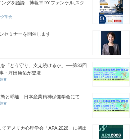
ングを議論｜博報堂DY,ファンケル,スク
ング学会
ョンセミナーを開催します
員を「どう守り、支え続けるか」──第33回
事・坪田康佑が登壇
護師會
実態と乖離 日本産業精神保健学会にて
護師會
してアメリカ心理学会「APA 2026」に初出