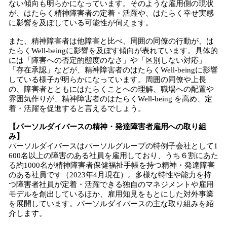
ない傾向も明らかになっています。そのような雇用側の現状
が、はたらく精神障害者の定着・活躍や、はたらく幸せ実感
に影響を及ぼしている可能性が伺えます。
また、精神障害者は他障害と比べ、周囲の同僚の行動が、は
たらくWell-beingに影響を及ぼす傾向が表れています。具体的
には「障害への否定的態度のなさ」や「区別しない対応」
「存在承認」などが、精神障害者のはたらくWell-beingに影響
している様子が明らかになっています。周囲の同僚や上長
の、障害者とともにはたらくことへの理解、職場への配置や
雰囲気作りが、精神障害者のはたらくWell-being を高め、定
着・活躍を促進すると言えるでしょう。
【パーソルダイバースの精神・発達障害者雇用への取り組
み】
パーソルダイバースはパーソルグループの特例子会社として1
600名以上の障害のある社員を雇用しており、うち６割にあた
る約1000名が精神障害者保健福祉手帳を持つ精神・発達障害
のある社員です（2023年4月現在）。多様な特性や能力を持
つ障害者社員が定着・活躍できる独自のマネジメントや雇用
モデルを創出しているほか、雇用知見をもとにした対外事業
を展開しています。パーソルダイバースの主な取り組みを紹
介します。