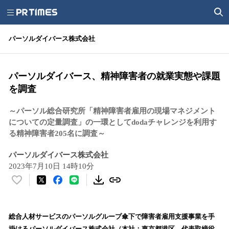
パーソルダイバース株式会社
パーソルダイバース、精神障害者の就業実態や課題
を調査
～パーソル総合研究所「精神障害者雇用の現場マネジメント
についての定量調査」の一環としてdodaチャレンジを利用す
る精神障害者205名に調査～
パーソルダイバース株式会社
2023年7月10日 14時10分
い
い
ね
！
総合人材サービスのパーソルグループ傘下で障害者雇用支援事業を手
数
掛けるパーソルダイバース株式会社（本社：東京都港区、代表取締役