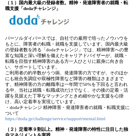
（１）国内最大級の登録者数。精神・発達障害者の就職・転
職支援「dodaチャレンジ」
パーソルダイバースでは、自社での雇用で培ったノウハウを
もとに、障害者の転職・就職を支援しています。国内最大級
の登録者数を誇る「dodaチャレンジ」では、精神障害への豊
富な知識と深い理解を備えたキャリアドバイザーが、就職・
転職を目指す精神障害のある方一人ひとりに親身に向き合
い、サポートしています。
ご利用者の約半数がうつ病、発達障害の方ですが、そのほか
にも統合失調症や双極性障害など障害の種類はさまざまで
す。精神障害の方の離職率は一年間で50%を下回ると言われ
る中、当社は就職・転職成功だけでなく、その後の定着・活
躍を見据えた丁寧なマッチングときめ細やかな支援を心掛
け、高い定着率を実現しています。
・dodaチャレンジ 精神障害・発達障害者の就職・転職支援に
ついて
https://doda.jp/challenge/service/support/mental.html
（２）定着率９割以上。精神・発達障害の特性に注目した独
自マネジメントを実践