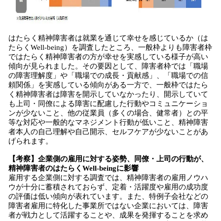
はたらく精神障害者は就業を通じて幸せを感じているか（は
たらくWell-being）を調査したところ、一般枠よりも障害者枠
ではたらく精神障害者の方が幸せを実感している様子が高い
傾向が見られました。その要因として、障害者枠では「職場
の障害理解度」や「職場での成長・貢献感」、「職場での信
頼関係」を実感している傾向がある一方で、一般枠ではたら
く精神障害者は障害を開示していなかったり、開示していて
も上司・同僚による障害に配慮した行動やコミュニケーショ
ンが少ないこと、他の従業員（多くの場合、健常者）との平
等な対応や一般的なマネジメント行動が低いこと、精神障害
者本人の自己理解や自己開示、セルフケアが少ないことがあ
げられます。
【考察】企業側の雇用に対する姿勢、同僚・上司の行動が、
精神障害者のはたらくWell-beingに影響
雇用する企業側に対する調査では、精神障害者の雇用ノウハ
ウが十分に蓄積されておらず、定着・活躍度や雇用の成功度
の評価は低い傾向が表れています。また、特例子会社などの
障害者雇用に特化した事業所ではない企業においては、障害
者が戦力として活躍することや、成果を発揮することを求め