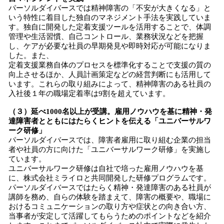
パーソルダイバースでは精神障害の「不安が大きくなる」と
いう特性に着目した独自のマネジメント手法を実践していま
す。独自に開発した定着支援ツールを活用することで、体調
管理や生活習慣、自己コントロール、業務状況などを把握
し、ケアが必要な社員の早期発見や即時対応が可能になりま
した。また、
定着支援業務自体のプロセスを標準化することで支援の質の
向上させるほか、人員計画策定などの経営判断にも活用して
います。これらの取り組みによって、精神障害のある社員の
入社後１年の職場定着率は9割を超えています。
（３）延べ1000名以上が受講。雇用ノウハウを基に精神・発
達障害者とともにはたらくヒントを伝える「ユニバーサルワ
ーク研修」
パーソルダイバースでは、障害者雇用に取り組む企業の担当
者や社員の方に向けた「ユニバーサルワーク研修」を実施し
ています。
ユニバーサルワーク研修は自社で培った雇用ノウハウを基
に、株式会社ミライロと共同開発した研修プログラムです。
パーソルダイバースではたらく精神・発達障害のある社員が
講師を務め、自らの体験を踏まえて、障害の概要や、職場に
おけるコミュニケーションの取り方や症状との向き合い方、
当事者が安定して活躍してもらうためのポイントなどを紹介