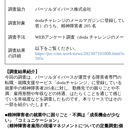
調査協力
パーソルダイバース株式会社
dodaチャレンジのメールマガジンに登録している
調査対象
答）のうち、精神障害者 205 名
調査手法
WEBアンケート調査（doda チャレンジのメー
以下をご覧ください。
調査結果
https://prc-cms.work/news/202307101000.html?u
の詳細
595c
【調査結果紹介】
今回の調査は、パーソルダイバースが運営する障害者専門の
転職・就職支援サービス「dodaチャレンジ」に登録している
就業中の精神障害者205名に対し、勤務先での困りごとや不
満、雇用形態や年収などの待遇、はたらくことを通じて感じ
ている幸福度などを調査したものです。本リリースではその
一部を紹介いたします。
■精神障害者の就業中に困りごと・不満は「成長機会が少な
い」「コミュニケーション」
（精神障害者雇用の現場マネジメントについての定量調査[個