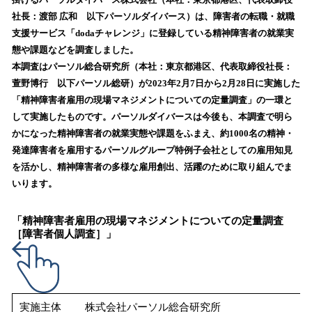
を
社長：渡部 広和 以下パーソルダイバース）は、障害者の転職・就職
読
支援サービス「dodaチャレンジ」に登録している精神障害者の就業実
み
態や課題などを調査しました。
込
本調査はパーソル総合研究所（本社：東京都港区、代表取締役社長：
み
萱野博行 以下パーソル総研）が2023年2月7日から2月28日に実施した
中
で
「精神障害者雇用の現場マネジメントについての定量調査」の一環と
す
して実施したものです。パーソルダイバースは今後も、本調査で明ら
かになった精神障害者の就業実態や課題をふまえ、約1000名の精神・
発達障害者を雇用するパーソルグループ特例子会社としての雇用知見
を活かし、精神障害者の多様な雇用創出、活躍のために取り組んでま
いります。
「精神障害者雇用の現場マネジメントについての定量調査
［障害者個人調査］」
実施主体
株式会社パーソル総合研究所