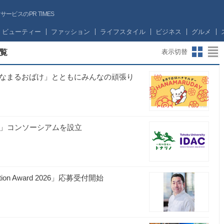
ビスのPR TIMES
ビューティー
ファッション
ライフスタイル
ビジネス
グルメ
一覧
表示切替
はなまるおばけ」とともにみんなの頑張り
ll」コンソーシアムを設立
on Award 2026」応募受付開始