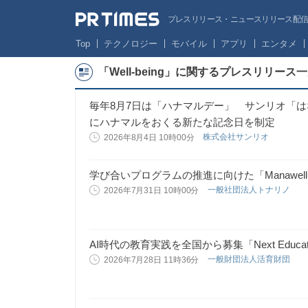
プレスリリース・ニュースリリース配信サー
Top
テクノロジー
モバイル
アプリ
エンタメ
「Well-being」に関するプレスリリース
毎年8⽉7⽇は「ハナマルデー」 サンリオ「
にハナマルをおくる新たな記念日を制定
株式会社サンリオ
2026年8月4日 10時00分
学び合いプログラムの推進に向けた「Manawe
一般社団法人トナリノ
2026年7月31日 10時00分
AI時代の教育実践を全国から募集「Next Educati
一般財団法人活育財団
2026年7月28日 11時36分