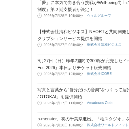
「夢」に本気で向き合う挑戦がWell-being
制度』第２期支援者が決定！
ウィルグループ
2026年7月28日 10時00分
【株式会社清和ビジネス】NEORTと共同開
クリプションサービス提供を開始
株式会社清和ビジネス
2026年7月27日 08時40分
9月27日（日）昨年2週間で300席が完売したイベント
Fes 2026』本日よりチケット販売開始
株式会社ICORE
2026年7月22日 12時00分
写真と言葉から“自分だけの音楽”をつくって
/ OTOKAI」を提供開始
Amadeues Code
2026年7月17日 11時00分
b-monster、初の千葉県進出。「柏スタジオ」を
株式会社ワールドフィッ
2026年7月16日 18時00分